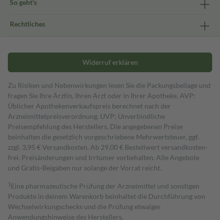
So geht's
Rechtliches
Widerruf erklären
Zu Risiken und Nebenwirkungen lesen Sie die Packungsbeilage und
fragen Sie Ihre Ärztin, Ihren Arzt oder in Ihrer Apotheke. AVP:
Üblicher Apothekenverkaufspreis berechnet nach der
Arzneimittelpreisverordnung. UVP: Unverbindliche
Preisempfehlung des Herstellers. Die angegebenen Preise
beinhalten die gesetzlich vorgeschriebene Mehrwertsteuer, ggf.
zzgl. 3,95 € Versandkosten. Ab 29,00 € Bestell­wert versand­kosten­
frei. Preisänderungen und Irrtümer vorbehalten. Alle Angebote
und Gratis-Beigaben nur solange der Vorrat reicht.
1
Eine pharmazeutische Prüfung der Arzneimittel und sonstigen
Produkte in deinem Warenkorb beinhaltet die Durchführung von
Wechselwirkungschecks und die Prüfung etwaiger
Anwendungshinweise des Herstellers.