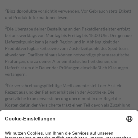
2
Biozidprodukte
vorsichtig verwenden. Vor Gebrauch stets Etikett
und Produktinformationen lesen.
3
Die Übergabe deiner Bestellung an den Paketdienstleister erfolgt
bei uns werktags von Montag bis Freitag bis 18:00 Uhr. Der genaue
Lieferzeitpunkt kann je nach Region und in Abhängigkeit der
Produktverfügbarkeit sowie vom Zustellzeitpunkt des Spediteurs
abweichen. Darüber hinaus können notwendige pharmazeutische
Prüfungen, die zu deiner Arzneimittelsicherheit dienen, die
Lieferfrist um die Dauer der Prüfungen einschließlich Klärungen
verlängern.
4
Für verschreibungspflichtige Medikamente stellt der Arzt ein
Rezept aus und der Patient erhält sie in der Apotheke. Die
gesetzliche Krankenversicherung übernimmt in der Regel die
Kosten dafür, der Versicherte trägt einen Teil davon als Zuzahlung
mit.
Grundsätzlich leisten Mitglieder Zuzahlungen in Höhe von zehn
Prozent des Abgabepreises,
mindestens
jedoch
fünf Euro
und
höchstens zehn Euro.
Es sind jedoch nie mehr als die tatsächlichen
Kosten der Leistung zu entrichten.