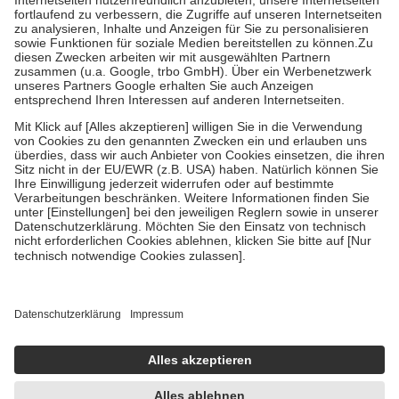
Diese Regeln gelten grundsätzlich auch für Online-Apotheken.
Bei Heilmitteln und häuslicher Krankenpflege beträgt die
Zuzahlung zehn Prozent der Kosten sowie zehn Euro je
Verordnung.
Um das Engagement der Versicherten für ihre eigene Gesundheit zu
stärken und die besondere Stellung der Familie zu unterstützen,
fallen
keine Zuzahlungen
an bei:
• Kindern und Jugendlichen bis zum vollendeten 18. Lebensjahr
mit Ausnahme der Fahrkosten
• Untersuchungen zur Vorsorge und Früherkennung, die von der
GKV getragen werden
• empfohlenen Schutzimpfungen
• Harn- und Blutteststreifen
Wir nutzen Trusted Shops als unabhängigen Dienstleister für die
Einholung von Bewertungen. Trusted Shops hat Maßnahmen
getroffen, um sicherzustellen, dass es sich um echte Bewertungen
handelt. Mehr Informationen findest du hier:
https://help.etrusted.com/hc/de/articles/4419944605341
Einige Bilder und Inhalte wurden unter Zuhilfenahme künstlicher