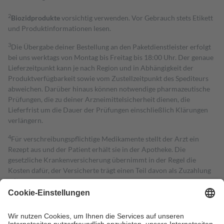
2
Biozidprodukte
vorsichtig verwenden. Vor Gebrauch stets Etikett
und Produktinformationen lesen.
3
Die Übergabe deiner Bestellung an den Paketdienstleister erfolgt
bei uns werktags von Montag bis Freitag bis 18:00 Uhr. Der genaue
Lieferzeitpunkt kann je nach Region und in Abhängigkeit der
Produktverfügbarkeit sowie vom Zustellzeitpunkt des Spediteurs
abweichen. Darüber hinaus können notwendige pharmazeutische
Prüfungen, die zu deiner Arzneimittelsicherheit dienen, die
Lieferfrist um die Dauer der Prüfungen einschließlich Klärungen
verlängern.
4
Für verschreibungspflichtige Medikamente stellt der Arzt ein
Rezept aus und der Patient erhält sie in der Apotheke. Die
gesetzliche Krankenversicherung übernimmt in der Regel die
Kosten dafür, der Versicherte trägt einen Teil davon als Zuzahlung
mit.
Grundsätzlich leisten Mitglieder Zuzahlungen in Höhe von zehn
Prozent des Abgabepreises,
mindestens
jedoch
fünf Euro
und
höchstens zehn Euro.
Es sind jedoch nie mehr als die tatsächlichen
Kosten der Leistung zu entrichten.