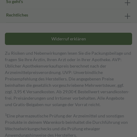
So geht's
Rechtliches
Widerruf erklären
Zu Risiken und Nebenwirkungen lesen Sie die Packungsbeilage und
fragen Sie Ihre Ärztin, Ihren Arzt oder in Ihrer Apotheke. AVP:
Üblicher Apothekenverkaufspreis berechnet nach der
Arzneimittelpreisverordnung. UVP: Unverbindliche
Preisempfehlung des Herstellers. Die angegebenen Preise
beinhalten die gesetzlich vorgeschriebene Mehrwertsteuer, ggf.
zzgl. 3,95 € Versandkosten. Ab 29,00 € Bestell­wert versand­kosten­
frei. Preisänderungen und Irrtümer vorbehalten. Alle Angebote
und Gratis-Beigaben nur solange der Vorrat reicht.
1
Eine pharmazeutische Prüfung der Arzneimittel und sonstigen
Produkte in deinem Warenkorb beinhaltet die Durchführung von
Wechselwirkungschecks und die Prüfung etwaiger
Anwendungshinweise des Herstellers.