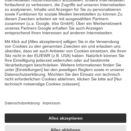
Diese Regeln gelten grundsätzlich auch für Online-Apotheken.
Bei Heilmitteln und häuslicher Krankenpflege beträgt die
Zuzahlung zehn Prozent der Kosten sowie zehn Euro je
Verordnung.
Um das Engagement der Versicherten für ihre eigene Gesundheit zu
stärken und die besondere Stellung der Familie zu unterstützen,
fallen
keine Zuzahlungen
an bei:
• Kindern und Jugendlichen bis zum vollendeten 18. Lebensjahr
mit Ausnahme der Fahrkosten
• Untersuchungen zur Vorsorge und Früherkennung, die von der
GKV getragen werden
• empfohlenen Schutzimpfungen
• Harn- und Blutteststreifen
Wir nutzen Trusted Shops als unabhängigen Dienstleister für die
Einholung von Bewertungen. Trusted Shops hat Maßnahmen
getroffen, um sicherzustellen, dass es sich um echte Bewertungen
handelt. Mehr Informationen findest du hier:
https://help.etrusted.com/hc/de/articles/4419944605341
Einige Bilder und Inhalte wurden unter Zuhilfenahme künstlicher