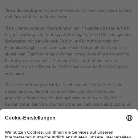
2
Biozidprodukte
vorsichtig verwenden. Vor Gebrauch stets Etikett
und Produktinformationen lesen.
3
Die Übergabe deiner Bestellung an den Paketdienstleister erfolgt
bei uns werktags von Montag bis Freitag bis 18:00 Uhr. Der genaue
Lieferzeitpunkt kann je nach Region und in Abhängigkeit der
Produktverfügbarkeit sowie vom Zustellzeitpunkt des Spediteurs
abweichen. Darüber hinaus können notwendige pharmazeutische
Prüfungen, die zu deiner Arzneimittelsicherheit dienen, die
Lieferfrist um die Dauer der Prüfungen einschließlich Klärungen
verlängern.
4
Für verschreibungspflichtige Medikamente stellt der Arzt ein
Rezept aus und der Patient erhält sie in der Apotheke. Die
gesetzliche Krankenversicherung übernimmt in der Regel die
Kosten dafür, der Versicherte trägt einen Teil davon als Zuzahlung
mit.
Grundsätzlich leisten Mitglieder Zuzahlungen in Höhe von zehn
Prozent des Abgabepreises,
mindestens
jedoch
fünf Euro
und
höchstens zehn Euro.
Es sind jedoch nie mehr als die tatsächlichen
Kosten der Leistung zu entrichten.