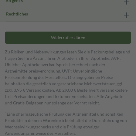
So geht's
Rechtliches
Widerruf erklären
Zu Risiken und Nebenwirkungen lesen Sie die Packungsbeilage und
fragen Sie Ihre Ärztin, Ihren Arzt oder in Ihrer Apotheke. AVP:
Üblicher Apothekenverkaufspreis berechnet nach der
Arzneimittelpreisverordnung. UVP: Unverbindliche
Preisempfehlung des Herstellers. Die angegebenen Preise
beinhalten die gesetzlich vorgeschriebene Mehrwertsteuer, ggf.
zzgl. 3,95 € Versandkosten. Ab 29,00 € Bestell­wert versand­kosten­
frei. Preisänderungen und Irrtümer vorbehalten. Alle Angebote
und Gratis-Beigaben nur solange der Vorrat reicht.
1
Eine pharmazeutische Prüfung der Arzneimittel und sonstigen
Produkte in deinem Warenkorb beinhaltet die Durchführung von
Wechselwirkungschecks und die Prüfung etwaiger
Anwendungshinweise des Herstellers.