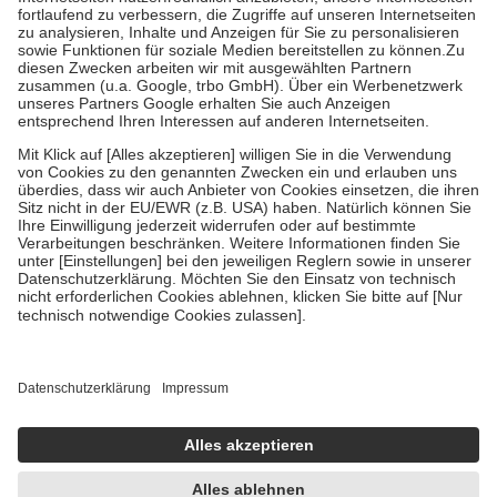
Diese Regeln gelten grundsätzlich auch für Online-Apotheken.
Bei Heilmitteln und häuslicher Krankenpflege beträgt die
Zuzahlung zehn Prozent der Kosten sowie zehn Euro je
Verordnung.
Um das Engagement der Versicherten für ihre eigene Gesundheit zu
stärken und die besondere Stellung der Familie zu unterstützen,
fallen
keine Zuzahlungen
an bei:
• Kindern und Jugendlichen bis zum vollendeten 18. Lebensjahr
mit Ausnahme der Fahrkosten
• Untersuchungen zur Vorsorge und Früherkennung, die von der
GKV getragen werden
• empfohlenen Schutzimpfungen
• Harn- und Blutteststreifen
Wir nutzen Trusted Shops als unabhängigen Dienstleister für die
Einholung von Bewertungen. Trusted Shops hat Maßnahmen
getroffen, um sicherzustellen, dass es sich um echte Bewertungen
handelt. Mehr Informationen findest du hier:
https://help.etrusted.com/hc/de/articles/4419944605341
Einige Bilder und Inhalte wurden unter Zuhilfenahme künstlicher
Intelligenz erstellt.