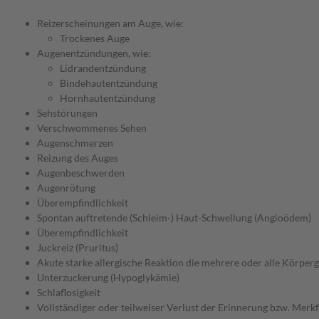
Reizerscheinungen am Auge, wie:
Trockenes Auge
Augenentzündungen, wie:
Lidrandentzündung
Bindehautentzündung
Hornhautentzündung
Sehstörungen
Verschwommenes Sehen
Augenschmerzen
Reizung des Auges
Augenbeschwerden
Augenrötung
Überempfindlichkeit
Spontan auftretende (Schleim-) Haut-Schwellung (Angioödem)
Überempfindlichkeit
Juckreiz (Pruritus)
Akute starke allergische Reaktion die mehrere oder alle Körperg
Unterzuckerung (Hypoglykämie)
Schlaflosigkeit
Vollständiger oder teilweiser Verlust der Erinnerung bzw. Merk