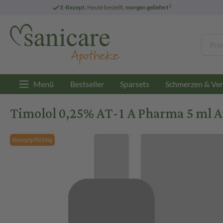
3
E-Rezept:
Heute bestellt,
morgen geliefert
Menü
Bestseller
Sparsets
Schmerzen & Ver
Timolol 0,25% AT-1 A Pharma 5 ml 
Rezeptpflichtig