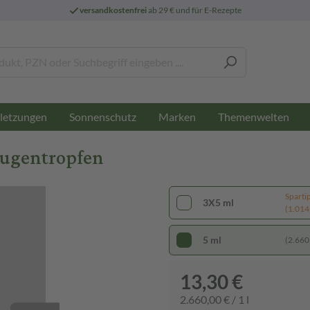
versandkostenfrei
ab 29 € und für E-Rezepte
letzungen
Sonnenschutz
Marken
Themenwelten
Augentropfen
Sparti
3X5 ml
(1.014,
5 ml
(2.660,
13,30 €
2.660,00 € / 1 l