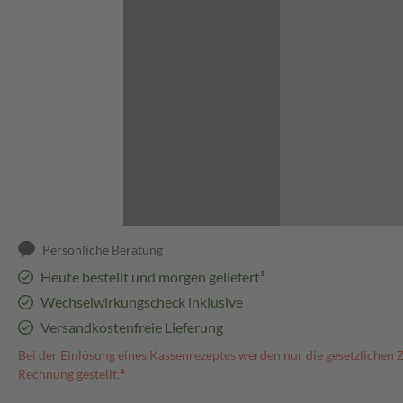
Abbildung kann abweichen
Persönliche Beratung
Heute bestellt und morgen geliefert³
Wechselwirkungscheck inklusive
Versandkostenfreie Lieferung
Bei der Einlösung eines Kassenrezeptes werden nur die gesetzlichen 
Rechnung gestellt.⁴