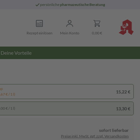
persönliche
pharmazeutische Beratung
Rezept einlösen
Mein Konto
0,00 €
Deine Vorteile
pp
15,22 €
67 € / 1 l)
13,30 €
00 € / 1 l)
sofort lieferbar
Preise inkl. MwSt. ggf. zzgl. Versandkosten