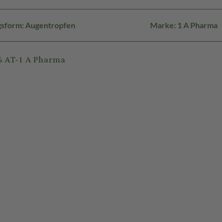
sform: Augentropfen
Marke: 1 A Pharma
% AT-1 A Pharma