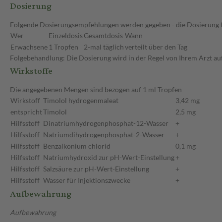
Dosierung
Folgende Dosierungsempfehlungen werden gegeben - die Dosierung fü
Wer
Einzeldosis
Gesamtdosis
Wann
Erwachsene
1 Tropfen
2-mal täglich
verteilt über den Tag
Folgebehandlung: Die Dosierung wird in der Regel von Ihrem Arzt auf 
Wirkstoffe
Die angegebenen Mengen sind bezogen auf 1 ml Tropfen
Wirkstoff
Timolol hydrogenmaleat
3,42 mg
entspricht
Timolol
2,5 mg
Hilfsstoff
Dinatriumhydrogenphosphat-12-Wasser
+
Hilfsstoff
Natriumdihydrogenphosphat-2-Wasser
+
Hilfsstoff
Benzalkonium chlorid
0,1 mg
Hilfsstoff
Natriumhydroxid zur pH-Wert-Einstellung
+
Hilfsstoff
Salzsäure zur pH-Wert-Einstellung
+
Hilfsstoff
Wasser für Injektionszwecke
+
Aufbewahrung
Aufbewahrung