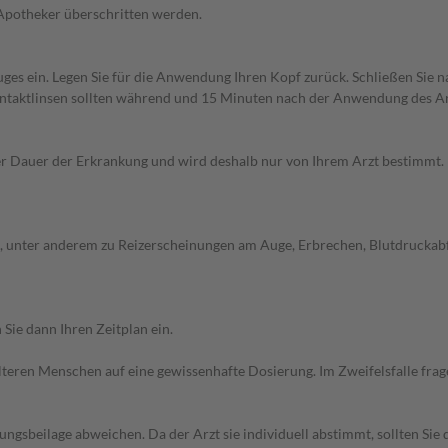
 Apotheker überschritten werden.
uges ein. Legen Sie für die Anwendung Ihren Kopf zurück. Schließen Sie
ntaktlinsen sollten während und 15 Minuten nach der Anwendung des Ar
Dauer der Erkrankung und wird deshalb nur von Ihrem Arzt bestimmt. Pri
unter anderem zu Reizerscheinungen am Auge, Erbrechen, Blutdruckabfall
Sie dann Ihren Zeitplan ein.
d älteren Menschen auf eine gewissenhafte Dosierung. Im Zweifelsfalle f
gsbeilage abweichen. Da der Arzt sie individuell abstimmt, sollten Si