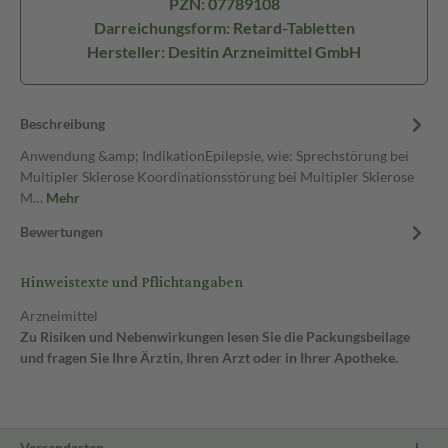
PZN: 07789108
Darreichungsform: Retard-Tabletten
Hersteller: Desitin Arzneimittel GmbH
Beschreibung
Anwendung &amp; IndikationEpilepsie, wie: Sprechstörung bei
Multipler Sklerose Koordinationsstörung bei Multipler Sklerose
M…
Mehr
Bewertungen
Hinweistexte und Pflichtangaben
Arzneimittel
Zu Risiken und Nebenwirkungen lesen Sie die Packungsbeilage
und fragen Sie Ihre Ärztin, Ihren Arzt oder in Ihrer Apotheke.
Versandarten