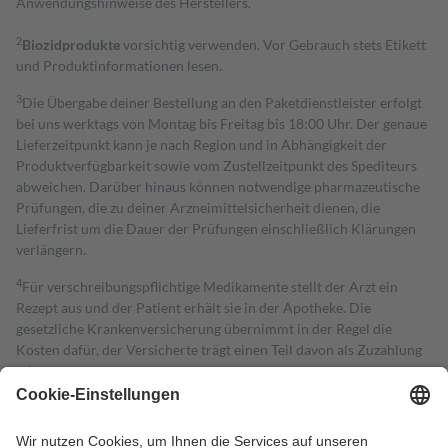
Anwendungshinweise des Herstellers.
2
Biozidprodukte
vorsichtig verwenden. Vor Gebrauch stets Etikett
und Produktinformationen lesen.
3
Die Übergabe deiner Bestellung an den Paketdienstleister erfolgt
bei uns werktags von Montag bis Freitag bis 18:00 Uhr. Der genaue
Lieferzeitpunkt kann je nach Region und in Abhängigkeit der
Produktverfügbarkeit sowie vom Zustellzeitpunkt des Spediteurs
abweichen. Darüber hinaus können notwendige pharmazeutische
Prüfungen, die zu deiner Arzneimittelsicherheit dienen, die
Lieferfrist um die Dauer der Prüfungen einschließlich Klärungen
verlängern.
4
Für verschreibungspflichtige Medikamente stellt der Arzt ein
Rezept aus und der Patient erhält sie in der Apotheke. Die
gesetzliche Krankenversicherung übernimmt in der Regel die
Kosten dafür, der Versicherte trägt einen Teil davon als Zuzahlung
mit.
Grundsätzlich leisten Mitglieder Zuzahlungen in Höhe von zehn
Prozent des Abgabepreises,
mindestens
jedoch
fünf Euro
und
höchstens zehn Euro.
Es sind jedoch nie mehr als die tatsächlichen