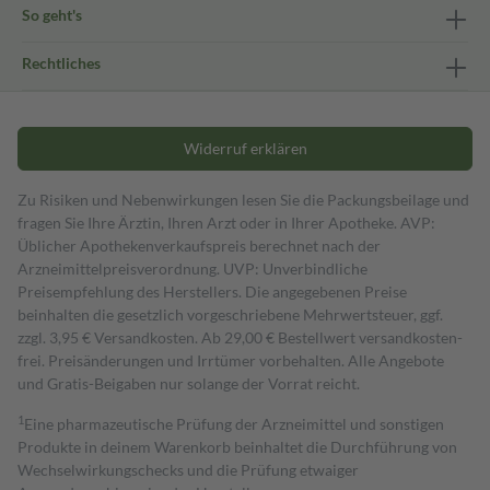
So geht's
Rechtliches
Widerruf erklären
Zu Risiken und Nebenwirkungen lesen Sie die Packungsbeilage und
fragen Sie Ihre Ärztin, Ihren Arzt oder in Ihrer Apotheke. AVP:
Üblicher Apothekenverkaufspreis berechnet nach der
Arzneimittelpreisverordnung. UVP: Unverbindliche
Preisempfehlung des Herstellers. Die angegebenen Preise
beinhalten die gesetzlich vorgeschriebene Mehrwertsteuer, ggf.
zzgl. 3,95 € Versandkosten. Ab 29,00 € Bestell­wert versand­kosten­
frei. Preisänderungen und Irrtümer vorbehalten. Alle Angebote
und Gratis-Beigaben nur solange der Vorrat reicht.
1
Eine pharmazeutische Prüfung der Arzneimittel und sonstigen
Produkte in deinem Warenkorb beinhaltet die Durchführung von
Wechselwirkungschecks und die Prüfung etwaiger