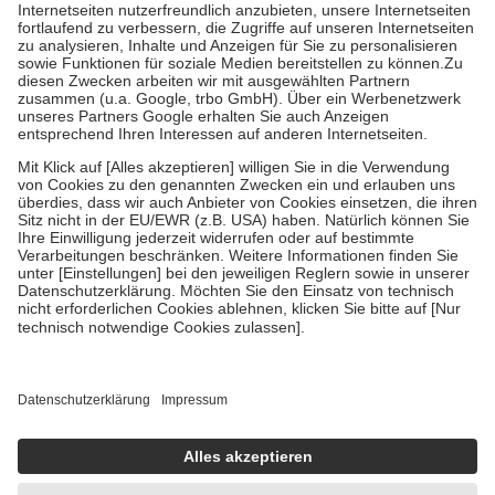
Kosten der Leistung zu entrichten.
Diese Regeln gelten grundsätzlich auch für Online-Apotheken.
Bei Heilmitteln und häuslicher Krankenpflege beträgt die
Zuzahlung zehn Prozent der Kosten sowie zehn Euro je
Verordnung.
Um das Engagement der Versicherten für ihre eigene Gesundheit zu
stärken und die besondere Stellung der Familie zu unterstützen,
fallen
keine Zuzahlungen
an bei:
• Kindern und Jugendlichen bis zum vollendeten 18. Lebensjahr
mit Ausnahme der Fahrkosten
• Untersuchungen zur Vorsorge und Früherkennung, die von der
GKV getragen werden
• empfohlenen Schutzimpfungen
• Harn- und Blutteststreifen
Wir nutzen Trusted Shops als unabhängigen Dienstleister für die
Einholung von Bewertungen. Trusted Shops hat Maßnahmen
getroffen, um sicherzustellen, dass es sich um echte Bewertungen
handelt. Mehr Informationen findest du hier:
https://help.etrusted.com/hc/de/articles/4419944605341
Einige Bilder und Inhalte wurden unter Zuhilfenahme künstlicher