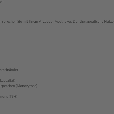
en.
, sprechen Sie mit Ihrem Arzt oder Apotheker. Der therapeutische Nutzen
sterinämie)
kapazität)
örperchen (Monozytose)
rmons (TSH)