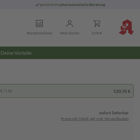
persönliche
pharmazeutische Beratung
Rezept einlösen
Mein Konto
0,00 €
Deine Vorteile
520,76 €
€ / 1 St)
sofort lieferbar
Preise inkl. MwSt. ggf. zzgl. Versandkosten