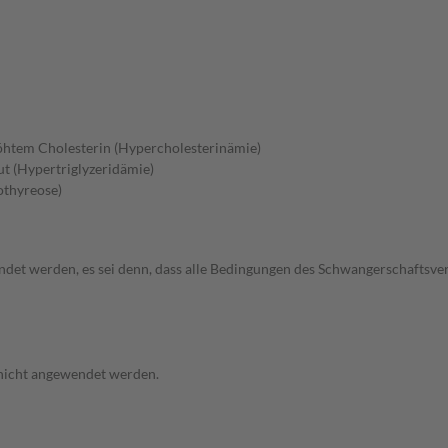
höhtem Cholesterin (Hypercholesterinämie)
ut (Hypertriglyzeridämie)
othyreose)
endet werden, es sei denn, dass alle Bedingungen des Schwangerschafts
 nicht angewendet werden.