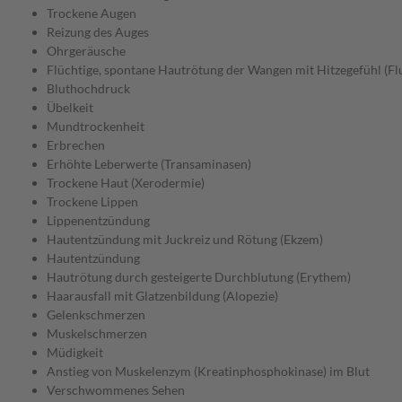
Trockene Augen
Reizung des Auges
Ohrgeräusche
Flüchtige, spontane Hautrötung der Wangen mit Hitzegefühl (Fl
Bluthochdruck
Übelkeit
Mundtrockenheit
Erbrechen
Erhöhte Leberwerte (Transaminasen)
Trockene Haut (Xerodermie)
Trockene Lippen
Lippenentzündung
Hautentzündung mit Juckreiz und Rötung (Ekzem)
Hautentzündung
Hautrötung durch gesteigerte Durchblutung (Erythem)
Haarausfall mit Glatzenbildung (Alopezie)
Gelenkschmerzen
Muskelschmerzen
Müdigkeit
Anstieg von Muskelenzym (Kreatinphosphokinase) im Blut
Verschwommenes Sehen