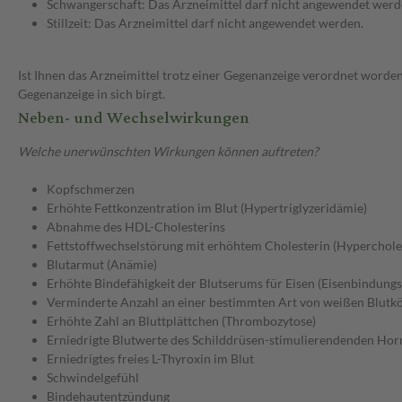
Schwangerschaft: Das Arzneimittel darf nicht angewendet werd
Stillzeit: Das Arzneimittel darf nicht angewendet werden.
Ist Ihnen das Arzneimittel trotz einer Gegenanzeige verordnet worden
Gegenanzeige in sich birgt.
Neben- und Wechselwirkungen
Welche unerwünschten Wirkungen können auftreten?
Kopfschmerzen
Erhöhte Fettkonzentration im Blut (Hypertriglyzeridämie)
Abnahme des HDL-Cholesterins
Fettstoffwechselstörung mit erhöhtem Cholesterin (Hyperchole
Blutarmut (Anämie)
Erhöhte Bindefähigkeit der Blutserums für Eisen (Eisenbindungs
Verminderte Anzahl an einer bestimmten Art von weißen Blutk
Erhöhte Zahl an Bluttplättchen (Thrombozytose)
Erniedrigte Blutwerte des Schilddrüsen-stimulierendenden Ho
Erniedrigtes freies L-Thyroxin im Blut
Schwindelgefühl
Bindehautentzündung