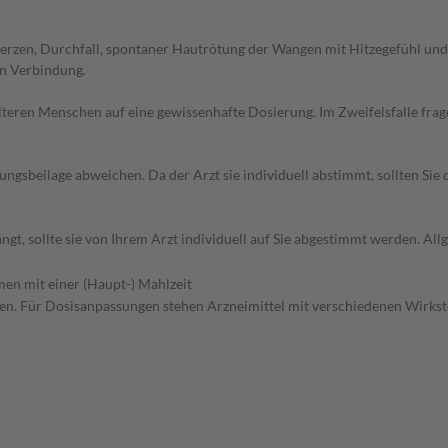
rzen, Durchfall, spontaner Hautrötung der Wangen mit Hitzegefühl und 
in Verbindung.
d älteren Menschen auf eine gewissenhafte Dosierung. Im Zweifelsfalle f
gsbeilage abweichen. Da der Arzt sie individuell abstimmt, sollten Si
gt, sollte sie von Ihrem Arzt individuell auf Sie abgestimmt werden. A
en mit einer (Haupt-) Mahlzeit
. Für Dosisanpassungen stehen Arzneimittel mit verschiedenen Wirkstof