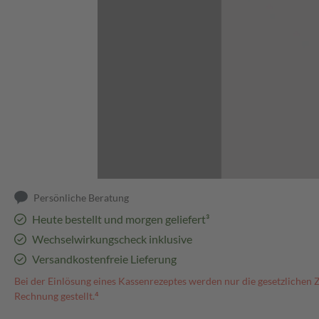
Abbildung kann abweichen
Persönliche Beratung
Heute bestellt und morgen geliefert³
Wechselwirkungscheck inklusive
Versandkostenfreie Lieferung
Bei der Einlösung eines Kassenrezeptes werden nur die gesetzlichen 
Rechnung gestellt.⁴