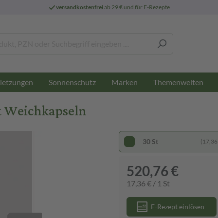
versandkostenfrei
ab 29 € und für E-Rezepte
letzungen
Sonnenschutz
Marken
Themenwelten
t Weichkapseln
30 St
(17,36 
520,76 €
17,36 € / 1 St
E-Rezept einlösen