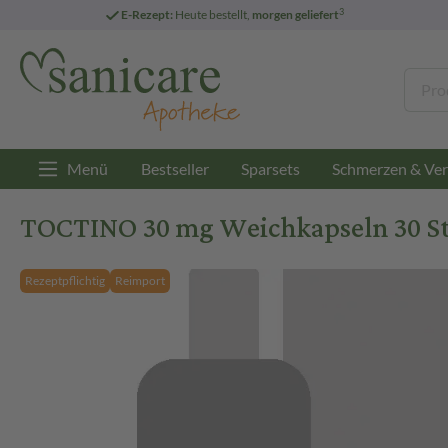
3
E-Rezept:
Heute bestellt,
morgen geliefert
Menü
Bestseller
Sparsets
Schmerzen & Ver
TOCTINO 30 mg Weichkapseln 30 S
Rezeptpflichtig
Reimport