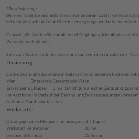
Überdosierung?
Bei einer Überdosierung kann es unter anderem zu starken Kopfschme
bei dem Verdacht auf eine Überdosierung umgehend mit einem Arzt 
Generell gilt: Achten Sie vor allem bei Säuglingen, Kleinkindern un
Vorsichtsmaßnahmen.
Eine vom Arzt verordnete Dosierung kann von den Angaben der Packun
Dosierung
Da die Dosierung des Arzneimittels von verschiedenen Faktoren abhän
Wer
Einzeldosis
Gesamtdosis
Wann
Erwachsene
1 Kapsel
1-mal täglich
zum gleichen Zeitpunkt, zusamm
Ihr Arzt kann im Verlauf der Behandlung Dosisanpassungen vornehmen
Arzt oder Apotheker beraten.
Wirkstoffe
Die angegebenen Mengen sind bezogen auf 1 Kapsel
Wirkstoff
Alitretinoin
30 mg
entspricht
Sorbitol
25,66 mg