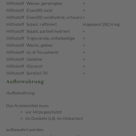
Hilfsstoff
Wasser, gereinigtes
+
Hilfsstoff
Eisen(III)-oxid
+
Hilfsstoff
Eisen(III)-oxidhydrat, schwarz
+
Hilfsstoff
Sojaöl, raffiniert
insgesamt 282,4 mg
Hilfsstoff
Sojaöl, partiell hydriert
+
Hilfsstoff
Triglyceride, mittelkettige
+
Hilfsstoff
Wachs, gelbes
+
Hilfsstoff
-α-Tocopherol
+
DL
Hilfsstoff
Gelatine
+
Hilfsstoff
Glycerol
+
Hilfsstoff
Sorbitol 70
+
Aufbewahrung
Aufbewahrung
Das Arzneimittel muss
vor Hitze geschützt
im Dunkeln (z.B. im Umkarton)
aufbewahrt werden.