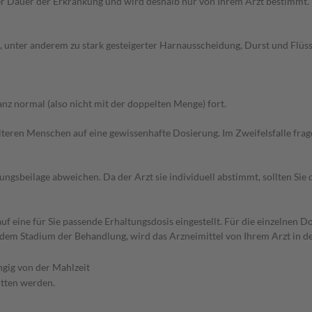
r Dauer der Erkrankung und wird deshalb nur von Ihrem Arzt bestimmt.
unter anderem zu stark gesteigerter Harnausscheidung, Durst und Flüssi
z normal (also nicht mit der doppelten Menge) fort.
d älteren Menschen auf eine gewissenhafte Dosierung. Im Zweifelsfalle f
gsbeilage abweichen. Da der Arzt sie individuell abstimmt, sollten Si
f eine für Sie passende Erhaltungsdosis eingestellt. Für die einzelnen D
dem Stadium der Behandlung, wird das Arzneimittel von Ihrem Arzt in d
gig von der Mahlzeit
itten werden.