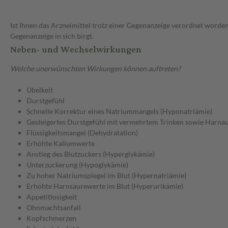
Ist Ihnen das Arzneimittel trotz einer Gegenanzeige verordnet worden
Gegenanzeige in sich birgt.
Neben- und Wechselwirkungen
Welche unerwünschten Wirkungen können auftreten?
Übelkeit
Durstgefühl
Schnelle Korrektur eines Natriummangels (Hyponatriämie)
Gesteigertes Durstgefühl mit vermehrtem Trinken sowie Harna
Flüssigkeitsmangel (Dehydratation)
Erhöhte Kaliumwerte
Anstieg des Blutzuckers (Hyperglykämie)
Unterzuckerung (Hypoglykämie)
Zu hoher Natriumspiegel im Blut (Hypernatriämie)
Erhöhte Harnsäurewerte im Blut (Hyperurikämie)
Appetitlosigkeit
Ohnmachtsanfall
Kopfschmerzen