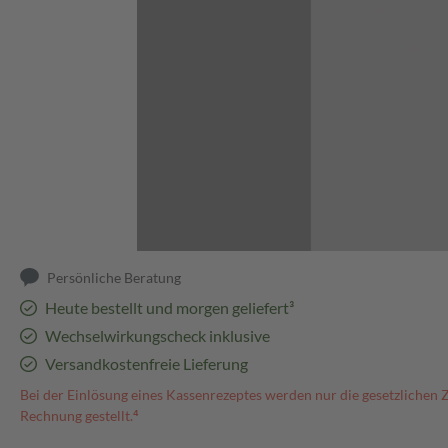
Abbildung kann abweichen
Persönliche Beratung
Heute bestellt und morgen geliefert³
Wechselwirkungscheck inklusive
Versandkostenfreie Lieferung
Bei der Einlösung eines Kassenrezeptes werden nur die gesetzlichen 
Rechnung gestellt.⁴