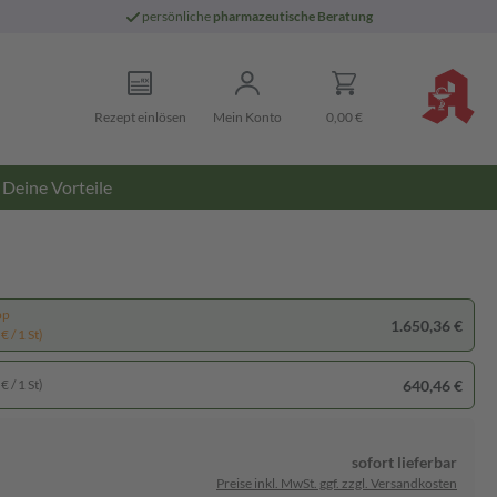
persönliche
pharmazeutische Beratung
Rezept einlösen
Mein Konto
0,00 €
Deine Vorteile
pp
1.650,36 €
€ / 1 St)
640,46 €
€ / 1 St)
sofort lieferbar
Preise inkl. MwSt. ggf. zzgl. Versandkosten