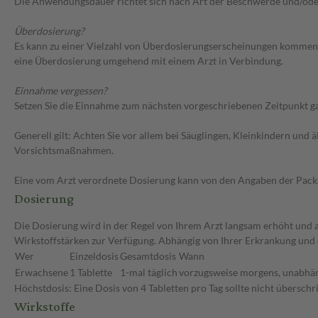
Die Anwendungsdauer richtet sich nach Art der Beschwerde und/ode
Überdosierung?
Es kann zu einer Vielzahl von Überdosierungserscheinungen kommen, 
eine Überdosierung umgehend mit einem Arzt in Verbindung.
Einnahme vergessen?
Setzen Sie die Einnahme zum nächsten vorgeschriebenen Zeitpunkt gan
Generell gilt: Achten Sie vor allem bei Säuglingen, Kleinkindern un
Vorsichtsmaßnahmen.
Eine vom Arzt verordnete Dosierung kann von den Angaben der Packun
Dosierung
Die Dosierung wird in der Regel von Ihrem Arzt langsam erhöht und au
Wirkstoffstärken zur Verfügung. Abhängig von Ihrer Erkrankung und 
Wer
Einzeldosis
Gesamtdosis
Wann
Erwachsene
1 Tablette
1-mal täglich
vorzugsweise morgens, unabhän
Höchstdosis: Eine Dosis von 4 Tabletten pro Tag sollte nicht überschr
Wirkstoffe