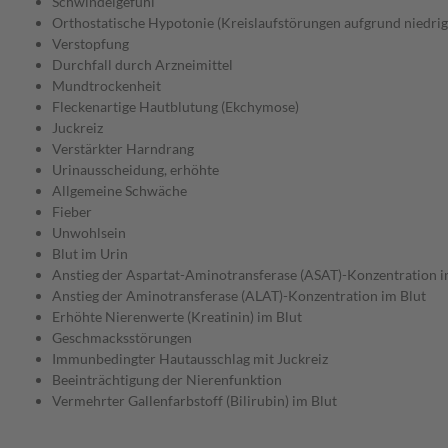
Schwindelgefühl
Orthostatische Hypotonie (Kreislaufstörungen aufgrund niedrig
Verstopfung
Durchfall durch Arzneimittel
Mundtrockenheit
Fleckenartige Hautblutung (Ekchymose)
Juckreiz
Verstärkter Harndrang
Urinausscheidung, erhöhte
Allgemeine Schwäche
Fieber
Unwohlsein
Blut im Urin
Anstieg der Aspartat-Aminotransferase (ASAT)-Konzentration i
Anstieg der Aminotransferase (ALAT)-Konzentration im Blut
Erhöhte Nierenwerte (Kreatinin) im Blut
Geschmacksstörungen
Immunbedingter Hautausschlag mit Juckreiz
Beeinträchtigung der Nierenfunktion
Vermehrter Gallenfarbstoff (Bilirubin) im Blut