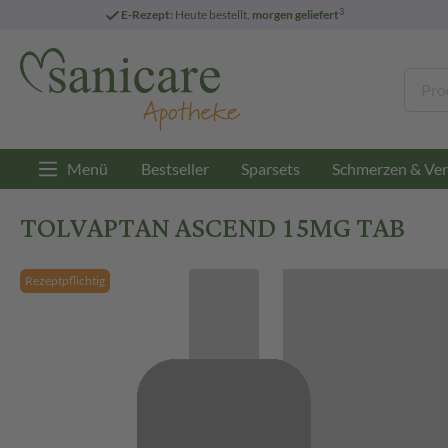
3
E-Rezept:
Heute bestellt,
morgen geliefert
Menü
Bestseller
Sparsets
Schmerzen & Ver
TOLVAPTAN ASCEND 15MG TAB
Rezeptpflichtig