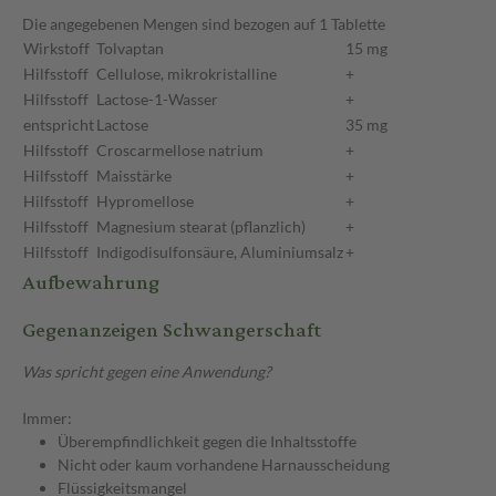
Die angegebenen Mengen sind bezogen auf 1 Tablette
Wirkstoff
Tolvaptan
15 mg
Hilfsstoff
Cellulose, mikrokristalline
+
Hilfsstoff
Lactose-1-Wasser
+
entspricht
Lactose
35 mg
Hilfsstoff
Croscarmellose natrium
+
Hilfsstoff
Maisstärke
+
Hilfsstoff
Hypromellose
+
Hilfsstoff
Magnesium stearat (pflanzlich)
+
Hilfsstoff
Indigodisulfonsäure, Aluminiumsalz
+
Aufbewahrung
Gegenanzeigen Schwangerschaft
Was spricht gegen eine Anwendung?
Immer:
Überempfindlichkeit gegen die Inhaltsstoffe
Nicht oder kaum vorhandene Harnausscheidung
Flüssigkeitsmangel