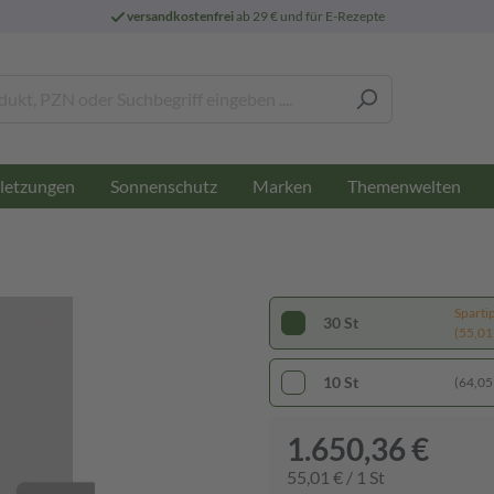
versandkostenfrei
ab 29 € und für E-Rezepte
letzungen
Sonnenschutz
Marken
Themenwelten
Sparti
30 St
(55,01 
10 St
(64,05 
1.650,36 €
55,01 € / 1 St