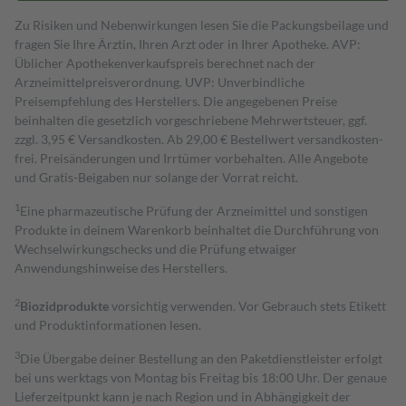
Zu Risiken und Nebenwirkungen lesen Sie die Packungsbeilage und
fragen Sie Ihre Ärztin, Ihren Arzt oder in Ihrer Apotheke. AVP:
Üblicher Apothekenverkaufspreis berechnet nach der
Arzneimittelpreisverordnung. UVP: Unverbindliche
Preisempfehlung des Herstellers. Die angegebenen Preise
beinhalten die gesetzlich vorgeschriebene Mehrwertsteuer, ggf.
zzgl. 3,95 € Versandkosten. Ab 29,00 € Bestell­wert versand­kosten­
frei. Preisänderungen und Irrtümer vorbehalten. Alle Angebote
und Gratis-Beigaben nur solange der Vorrat reicht.
1
Eine pharmazeutische Prüfung der Arzneimittel und sonstigen
Produkte in deinem Warenkorb beinhaltet die Durchführung von
Wechselwirkungschecks und die Prüfung etwaiger
Anwendungshinweise des Herstellers.
2
Biozidprodukte
vorsichtig verwenden. Vor Gebrauch stets Etikett
und Produktinformationen lesen.
3
Die Übergabe deiner Bestellung an den Paketdienstleister erfolgt
bei uns werktags von Montag bis Freitag bis 18:00 Uhr. Der genaue
Lieferzeitpunkt kann je nach Region und in Abhängigkeit der