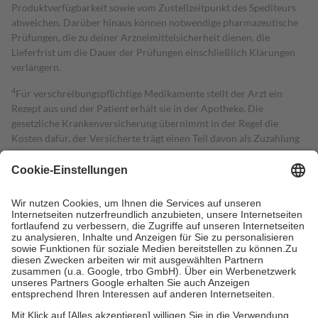
Produktverfügbarkeit sowie vom Zustellzeitpunkt des Spediteurs
abweichen. Darüber hinaus können notwendige pharmazeutische
Prüfungen, die zu deiner Arzneimittelsicherheit dienen, die
Lieferfrist um die Dauer der Prüfungen einschließlich Klärungen
verlängern.
4
Für verschreibungspflichtige Medikamente stellt der Arzt ein
Rezept aus und der Patient erhält sie in der Apotheke. Die
gesetzliche Krankenversicherung übernimmt in der Regel die
Kosten dafür, der Versicherte trägt einen Teil davon als Zuzahlung
mit.
Grundsätzlich leisten Mitglieder Zuzahlungen in Höhe von zehn
Prozent des Abgabepreises,
mindestens
jedoch
fünf Euro
und
höchstens zehn Euro.
Es sind jedoch nie mehr als die tatsächlichen
Kosten der Leistung zu entrichten.
Diese Regeln gelten grundsätzlich auch für Online-Apotheken.
Bei Heilmitteln und häuslicher Krankenpflege beträgt die
Zuzahlung zehn Prozent der Kosten sowie zehn Euro je
Verordnung.
Um das Engagement der Versicherten für ihre eigene Gesundheit zu
stärken und die besondere Stellung der Familie zu unterstützen,
fallen
keine Zuzahlungen
an bei: