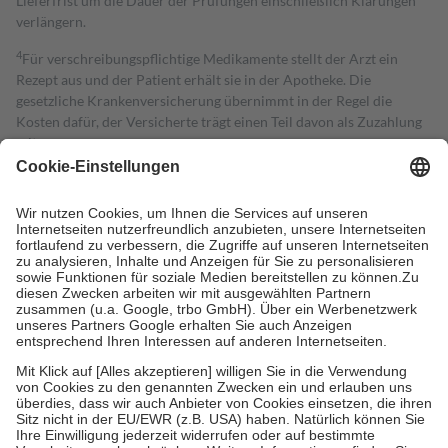
Lieferfrist um die Dauer der Prüfungen einschließlich Klärungen
verlängern.
4
Für verschreibungspflichtige Medikamente stellt der Arzt ein
Rezept aus und der Patient erhält sie in der Apotheke. Die
gesetzliche Krankenversicherung übernimmt in der Regel die
Kosten dafür, der Versicherte trägt einen Teil davon als Zuzahlung
mit.
Grundsätzlich leisten Mitglieder Zuzahlungen in Höhe von zehn
Prozent des Abgabepreises,
mindestens
jedoch
fünf Euro
und
höchstens zehn Euro.
Es sind jedoch nie mehr als die tatsächlichen
Kosten der Leistung zu entrichten.
Diese Regeln gelten grundsätzlich auch für Online-Apotheken.
Bei Heilmitteln und häuslicher Krankenpflege beträgt die
Zuzahlung zehn Prozent der Kosten sowie zehn Euro je
Verordnung.
Um das Engagement der Versicherten für ihre eigene Gesundheit zu
stärken und die besondere Stellung der Familie zu unterstützen,
fallen
keine Zuzahlungen
an bei:
• Kindern und Jugendlichen bis zum vollendeten 18. Lebensjahr
mit Ausnahme der Fahrkosten
• Untersuchungen zur Vorsorge und Früherkennung, die von der