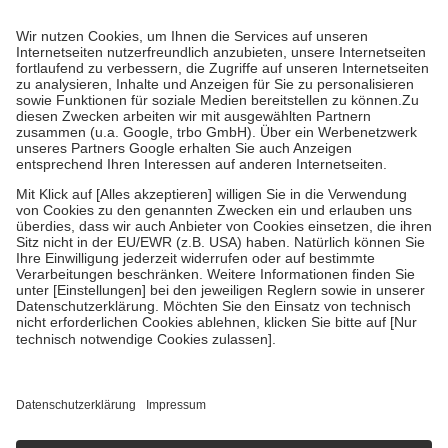
Prozent des Abgabepreises,
mindestens
jedoch
fünf Euro
und
höchstens zehn Euro.
Es sind jedoch nie mehr als die tatsächlichen
Kosten der Leistung zu entrichten.
Diese Regeln gelten grundsätzlich auch für Online-Apotheken.
Bei Heilmitteln und häuslicher Krankenpflege beträgt die
Zuzahlung zehn Prozent der Kosten sowie zehn Euro je
Verordnung.
Um das Engagement der Versicherten für ihre eigene Gesundheit zu
stärken und die besondere Stellung der Familie zu unterstützen,
fallen
keine Zuzahlungen
an bei:
• Kindern und Jugendlichen bis zum vollendeten 18. Lebensjahr
mit Ausnahme der Fahrkosten
• Untersuchungen zur Vorsorge und Früherkennung, die von der
GKV getragen werden
• empfohlenen Schutzimpfungen
• Harn- und Blutteststreifen
Wir nutzen Trusted Shops als unabhängigen Dienstleister für die
Einholung von Bewertungen. Trusted Shops hat Maßnahmen
getroffen, um sicherzustellen, dass es sich um echte Bewertungen
handelt. Mehr Informationen findest du hier:
https://help.etrusted.com/hc/de/articles/4419944605341