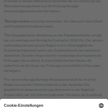
Produkte in deinem Warenkorb beinhaltet die Durchführung von
Wechselwirkungschecks und die Prüfung etwaiger
Anwendungshinweise des Herstellers.
2
Biozidprodukte
vorsichtig verwenden. Vor Gebrauch stets Etikett
und Produktinformationen lesen.
3
Die Übergabe deiner Bestellung an den Paketdienstleister erfolgt
bei uns werktags von Montag bis Freitag bis 18:00 Uhr. Der genaue
Lieferzeitpunkt kann je nach Region und in Abhängigkeit der
Produktverfügbarkeit sowie vom Zustellzeitpunkt des Spediteurs
abweichen. Darüber hinaus können notwendige pharmazeutische
Prüfungen, die zu deiner Arzneimittelsicherheit dienen, die
Lieferfrist um die Dauer der Prüfungen einschließlich Klärungen
verlängern.
4
Für verschreibungspflichtige Medikamente stellt der Arzt ein
Rezept aus und der Patient erhält sie in der Apotheke. Die
gesetzliche Krankenversicherung übernimmt in der Regel die
Kosten dafür, der Versicherte trägt einen Teil davon als Zuzahlung
mit.
Grundsätzlich leisten Mitglieder Zuzahlungen in Höhe von zehn