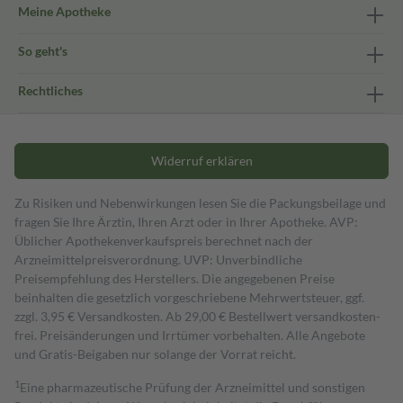
Meine Apotheke
So geht's
Rechtliches
Widerruf erklären
Zu Risiken und Nebenwirkungen lesen Sie die Packungsbeilage und
fragen Sie Ihre Ärztin, Ihren Arzt oder in Ihrer Apotheke. AVP:
Üblicher Apothekenverkaufspreis berechnet nach der
Arzneimittelpreisverordnung. UVP: Unverbindliche
Preisempfehlung des Herstellers. Die angegebenen Preise
beinhalten die gesetzlich vorgeschriebene Mehrwertsteuer, ggf.
zzgl. 3,95 € Versandkosten. Ab 29,00 € Bestell­wert versand­kosten­
frei. Preisänderungen und Irrtümer vorbehalten. Alle Angebote
und Gratis-Beigaben nur solange der Vorrat reicht.
1
Eine pharmazeutische Prüfung der Arzneimittel und sonstigen