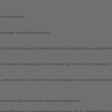
l nicht geeignet.
 Apotheker überschritten werden.
n. Zur Erleichterung der Einnahme können Sie die Kapsel öffnen und den 
r Dauer der Erkrankung und wird deshalb nur von Ihrem Arzt bestimmt.
, unter anderem zu Krämpfen, Sprachstörungen, Verschwommensehen, Ba
z normal (also nicht mit der doppelten Menge) fort.
d älteren Menschen auf eine gewissenhafte Dosierung. Im Zweifelsfalle f