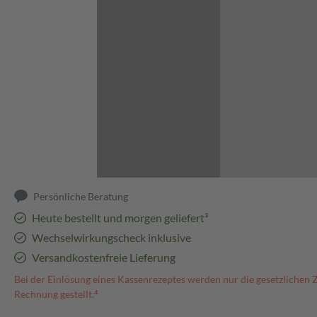
Abbildung kann abweichen
Persönliche Beratung
Heute bestellt und morgen geliefert³
Wechselwirkungscheck inklusive
Versandkostenfreie Lieferung
Bei der Einlösung eines Kassenrezeptes werden nur die gesetzlichen 
Rechnung gestellt.⁴