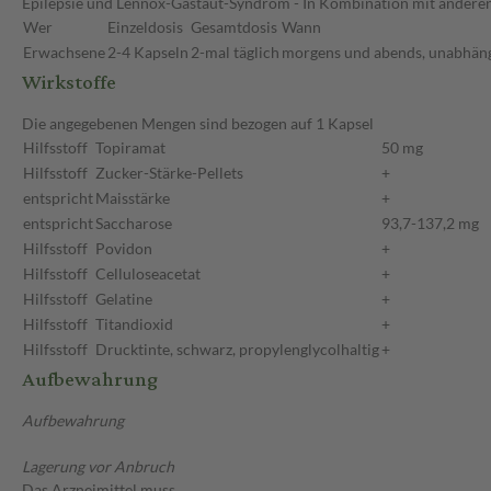
Epilepsie und Lennox-Gastaut-Syndrom - In Kombination mit anderen
Wer
Einzeldosis
Gesamtdosis
Wann
Erwachsene
2-4 Kapseln
2-mal täglich
morgens und abends, unabhäng
Wirkstoffe
Die angegebenen Mengen sind bezogen auf 1 Kapsel
Hilfsstoff
Topiramat
50 mg
Hilfsstoff
Zucker-Stärke-Pellets
+
entspricht
Maisstärke
+
entspricht
Saccharose
93,7-137,2 mg
Hilfsstoff
Povidon
+
Hilfsstoff
Celluloseacetat
+
Hilfsstoff
Gelatine
+
Hilfsstoff
Titandioxid
+
Hilfsstoff
Drucktinte, schwarz, propylenglycolhaltig
+
Aufbewahrung
Aufbewahrung
Lagerung vor Anbruch
Das Arzneimittel muss