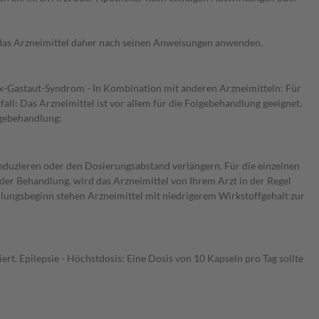
e das Arzneimittel daher nach seinen Anweisungen anwenden.
nox-Gastaut-Syndrom - In Kombination mit anderen Arzneimitteln: Für
l: Das Arzneimittel ist vor allem für die Folgebehandlung geeignet.
lgebehandlung:
reduzieren oder den Dosierungsabstand verlängern. Für die einzelnen
er Behandlung, wird das Arzneimittel von Ihrem Arzt in der Regel
ndlungsbeginn stehen Arzneimittel mit niedrigerem Wirkstoffgehalt zur
rt. Epilepsie - Höchstdosis: Eine Dosis von 10 Kapseln pro Tag sollte