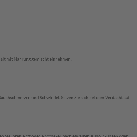
Inhalt mit Nahrung gemischt einnehmen.
uchschmerzen und Schwindel. Setzen Sie sich bei dem Verdacht auf
ragen Sie Ihren Arzt oder Apotheker nach etwaigen Auswirkungen oder