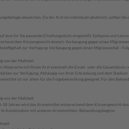
gsbeilage abweichen. Da der Arzt sie individuell abstimmt, sollten Si
uf eine für Sie passende Erhaltungsdosis eingestellt. Epilepsie und Len
rechend dem Körpergewicht dosiert. Vorbeugung gegen einen Migräneanfal
kstoffgehalt zur Verfügung. Vorbeugung gegen einen Migräneanfall - Fo
g von der Mahlzeit
in Absprache mit Ihrem Arzt eventuell die Einzel- oder die Gesamtdosis 
stärken zur Verfügung. Abhängig von Ihrer Erkrankung und dem Stadium d
zneimittel ist vor allem für die Folgebehandlung geeignet. Für den Beha
g von der Mahlzeit
 6-18 Jahren wird das Arzneimittel entsprechend dem Körpergewicht dosie
- In Kombination mit anderen Arzneimitteln: Behandlungsbeginn:
hlzeit