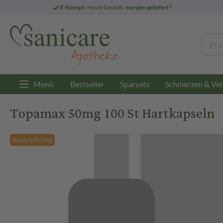
3
E-Rezept:
Heute bestellt,
morgen geliefert
Menü
Bestseller
Sparsets
Schmerzen & Ver
Topamax 50mg 100 St Hartkapseln
Rezeptpflichtig