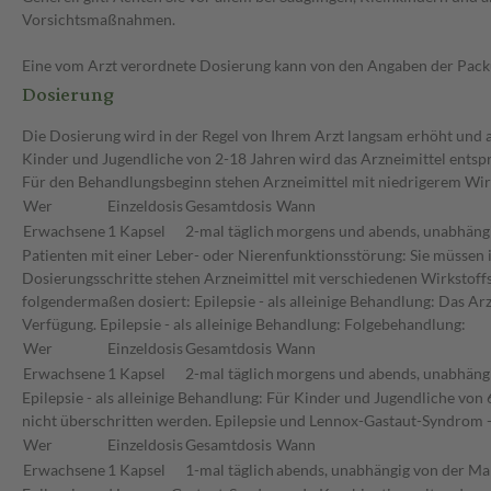
Vorsichtsmaßnahmen.
Eine vom Arzt verordnete Dosierung kann von den Angaben der Packun
Dosierung
Die Dosierung wird in der Regel von Ihrem Arzt langsam erhöht und a
Kinder und Jugendliche von 2-18 Jahren wird das Arzneimittel entsp
Für den Behandlungsbeginn stehen Arzneimittel mit niedrigerem Wir
Wer
Einzeldosis
Gesamtdosis
Wann
Erwachsene
1 Kapsel
2-mal täglich
morgens und abends, unabhängi
Patienten mit einer Leber- oder Nierenfunktionsstörung: Sie müssen 
Dosierungsschritte stehen Arzneimittel mit verschiedenen Wirkstoff
folgendermaßen dosiert: Epilepsie - als alleinige Behandlung: Das Ar
Verfügung. Epilepsie - als alleinige Behandlung: Folgebehandlung:
Wer
Einzeldosis
Gesamtdosis
Wann
Erwachsene
1 Kapsel
2-mal täglich
morgens und abends, unabhängi
Epilepsie - als alleinige Behandlung: Für Kinder und Jugendliche von
nicht überschritten werden. Epilepsie und Lennox-Gastaut-Syndrom 
Wer
Einzeldosis
Gesamtdosis
Wann
Erwachsene
1 Kapsel
1-mal täglich
abends, unabhängig von der Ma