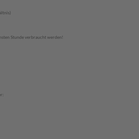
ltnis)
hsten Stunde verbraucht werden!
r: