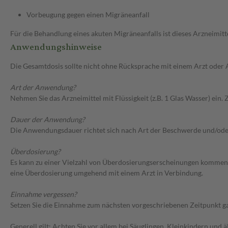
Vorbeugung gegen einen Migräneanfall
Für die Behandlung eines akuten Migräneanfalls ist dieses Arzneimitte
Anwendungshinweise
Die Gesamtdosis sollte nicht ohne Rücksprache mit einem Arzt oder
Art der Anwendung?
Nehmen Sie das Arzneimittel mit Flüssigkeit (z.B. 1 Glas Wasser) ei
Dauer der Anwendung?
Die Anwendungsdauer richtet sich nach Art der Beschwerde und/ode
Überdosierung?
Es kann zu einer Vielzahl von Überdosierungserscheinungen kommen
eine Überdosierung umgehend mit einem Arzt in Verbindung.
Einnahme vergessen?
Setzen Sie die Einnahme zum nächsten vorgeschriebenen Zeitpunkt gan
Generell gilt: Achten Sie vor allem bei Säuglingen, Kleinkindern un