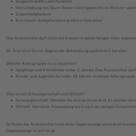
Eingeschränkte Leberfunktion
Verschiebung des Säure-Basen-Gleichgewichts im Blut zur sauer
Engwinkelglaukom
Kurz zuvor stattgefundene größere Operation
Das Arzneimittel darf nicht bei Frauen im gebärfähigen Alter ange
Ihr Arzt wird Sie vor Beginn der Behandlung ausführlich beraten.
Welche Altersgruppe ist zu beachten?
Säuglinge und Kleinkinder unter 2 Jahren: Das Arzneimittel dar
Kinder und Jugendliche unter 18 Jahren: In dieser Altersgruppe
Was ist mit Schwangerschaft und Stillzeit?
Schwangerschaft: Wenden Sie sich an Ihren Arzt. Es spielen ve
Stillzeit: Von einer Anwendung wird nach derzeitigen Erkenntniss
Ist Ihnen das Arzneimittel trotz einer Gegenanzeige verordnet worden
Gegenanzeige in sich birgt.