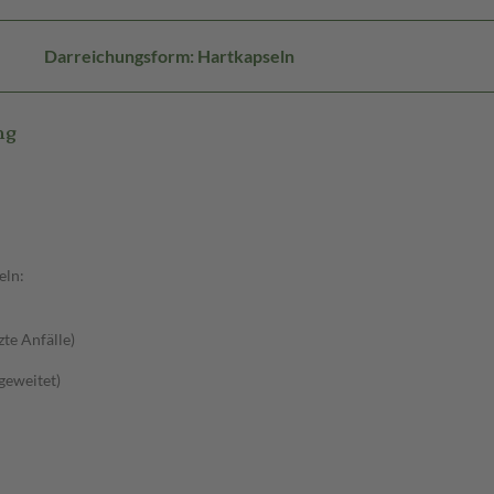
Darreichungsform: Hartkapseln
mg
eln:
zte Anfälle)
sgeweitet)