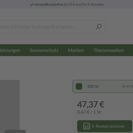
versandkostenfrei
ab 29 € und für E-Rezepte
letzungen
Sonnenschutz
Marken
Themenwelten
100 St
(0,47 € 
47,37 €
0,47 € / 1 St
E-Rezept einlösen