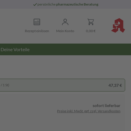
persönliche
pharmazeutische Beratung
Rezept einlösen
Mein Konto
0,00 €
Deine Vorteile
47,37 €
/ 1 St)
sofort lieferbar
Preise inkl. MwSt. ggf. zzgl. Versandkosten