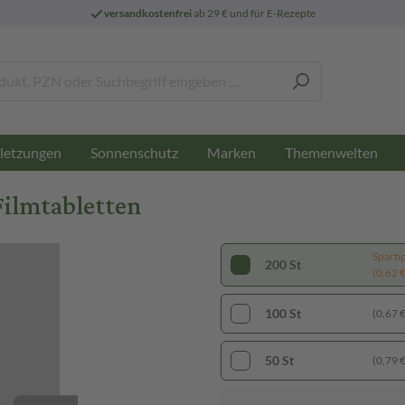
versandkostenfrei
ab 29 € und für E-Rezepte
letzungen
Sonnenschutz
Marken
Themenwelten
Filmtabletten
Sparti
200 St
(0,62 € 
100 St
(0,67 € 
50 St
(0,79 € 