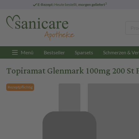
3
E-Rezept:
Heute bestellt,
morgen geliefert
Menü
Bestseller
Sparsets
Schmerzen & Ver
Topiramat Glenmark 100mg 200 St 
Rezeptpflichtig