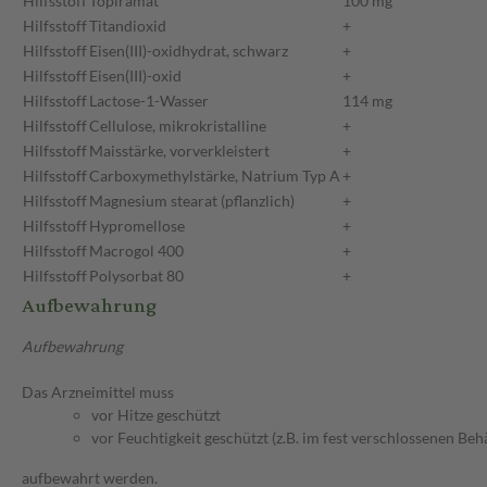
Hilfsstoff
Topiramat
100 mg
Hilfsstoff
Titandioxid
+
Hilfsstoff
Eisen(III)-oxidhydrat, schwarz
+
Hilfsstoff
Eisen(III)-oxid
+
Hilfsstoff
Lactose-1-Wasser
114 mg
Hilfsstoff
Cellulose, mikrokristalline
+
Hilfsstoff
Maisstärke, vorverkleistert
+
Hilfsstoff
Carboxymethylstärke, Natrium Typ A
+
Hilfsstoff
Magnesium stearat (pflanzlich)
+
Hilfsstoff
Hypromellose
+
Hilfsstoff
Macrogol 400
+
Hilfsstoff
Polysorbat 80
+
Aufbewahrung
Aufbewahrung
Das Arzneimittel muss
vor Hitze geschützt
vor Feuchtigkeit geschützt (z.B. im fest verschlossenen Behä
aufbewahrt werden.