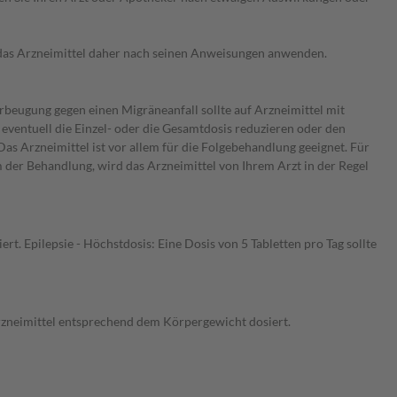
e das Arzneimittel daher nach seinen Anweisungen anwenden.
rbeugung gegen einen Migräneanfall sollte auf Arzneimittel mit
eventuell die Einzel- oder die Gesamtdosis reduzieren oder den
as Arzneimittel ist vor allem für die Folgebehandlung geeignet. Für
der Behandlung, wird das Arzneimittel von Ihrem Arzt in der Regel
t. Epilepsie - Höchstdosis: Eine Dosis von 5 Tabletten pro Tag sollte
rzneimittel entsprechend dem Körpergewicht dosiert.