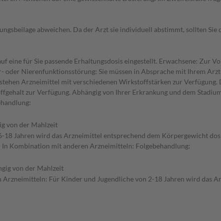
gsbeilage abweichen. Da der Arzt sie individuell abstimmt, sollten Si
f eine für Sie passende Erhaltungsdosis eingestellt. Erwachsene: Zur Vo
r- oder Nierenfunktionsstörung: Sie müssen in Absprache mit Ihrem Arzt 
stehen Arzneimittel mit verschiedenen Wirkstoffstärken zur Verfügung. D
fgehalt zur Verfügung. Abhängig von Ihrer Erkrankung und dem Stadium 
behandlung:
g von der Mahlzeit
 6-18 Jahren wird das Arzneimittel entsprechend dem Körpergewicht dosier
- In Kombination mit anderen Arzneimitteln: Folgebehandlung:
gig von der Mahlzeit
 Arzneimitteln: Für Kinder und Jugendliche von 2-18 Jahren wird das A