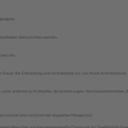
geeignet.
 Apotheker überschritten werden.
ser) ein.
r Dauer der Erkrankung und wird deshalb nur von Ihrem Arzt bestimmt.
, unter anderem zu Krämpfen, Sprachstörungen, Verschwommensehen, Ba
z normal (also nicht mit der doppelten Menge) fort.
d älteren Menschen auf eine gewissenhafte Dosierung. Im Zweifelsfalle f