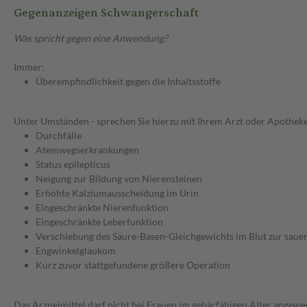
Gegenanzeigen Schwangerschaft
Was spricht gegen eine Anwendung?
Immer:
Überempfindlichkeit gegen die Inhaltsstoffe
Unter Umständen - sprechen Sie hierzu mit Ihrem Arzt oder Apotheke
Durchfälle
Atemwegserkrankungen
Status epilepticus
Neigung zur Bildung von Nierensteinen
Erhöhte Kalziumausscheidung im Urin
Eingeschränkte Nierenfunktion
Eingeschränkte Leberfunktion
Verschiebung des Säure-Basen-Gleichgewichts im Blut zur sauer
Engwinkelglaukom
Kurz zuvor stattgefundene größere Operation
Das Arzneimittel darf nicht bei Frauen im gebärfähigen Alter ange