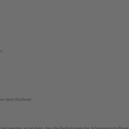
r:
en Seite (Azidose)
wendet werden, es sei denn, dass die Bedingungen des Schwangerschafts