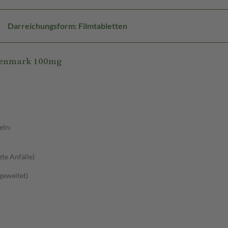
Darreichungsform: Filmtabletten
Glenmark 100mg
eln:
zte Anfälle)
sgeweitet)