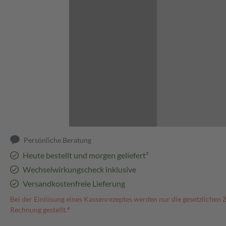
Abbildung kann abweichen
Persönliche Beratung
Heute bestellt und morgen geliefert³
Wechselwirkungscheck inklusive
Versandkostenfreie Lieferung
Bei der Einlösung eines Kassenrezeptes werden nur die gesetzlichen 
Rechnung gestellt.⁴