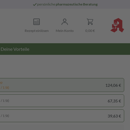
persönliche
pharmazeutische Beratung
Rezept einlösen
Mein Konto
0,00 €
Deine Vorteile
pp
124,06 €
/ 1 St)
67,35 €
/ 1 St)
39,63 €
/ 1 St)