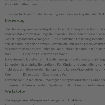
Vorsichtsmaßnahmen.
Eine vom Arzt verordnete Dosierung kann von den Angaben der Packun
Dosierung
Die Dosierung wird in der Regel von Ihrem Arzt langsam erhöht und au
anderer Wirkstoffstärke umgestellt werden. Patienten mit einer Lebe
Dosierungsabstand verlängern. Für die einzelnen Dosierungsschritte 
den Behandlungsbeginn stehen Arzneimittel mit niedrigerem Wirkstof
folgendermaßen dosiert: Epilepsie - als alleinige Behandlung: Folge
Wer
Einzeldosis
Gesamtdosis
Wann
Erwachsene
1 Tablette
2-mal täglich
morgens und abends, unabhängi
Epilepsie - als alleinige Behandlung: Für Kinder und Jugendliche von
nicht überschritten werden. Epilepsie und Lennox-Gastaut-Syndrom 
Wer
Einzeldosis
Gesamtdosis
Wann
Erwachsene
1-2 Tabletten
2-mal täglich
morgens und abends, unabhän
Epilepsie und Lennox-Gastaut-Syndrom - In Kombination mit anderen
Wirkstoffe
Die angegebenen Mengen sind bezogen auf 1 Tablette