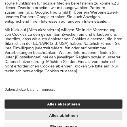
Kosten der Leistung zu entrichten.
Diese Regeln gelten grundsätzlich auch für Online-Apotheken.
Bei Heilmitteln und häuslicher Krankenpflege beträgt die
Zuzahlung zehn Prozent der Kosten sowie zehn Euro je
Verordnung.
Um das Engagement der Versicherten für ihre eigene Gesundheit zu
stärken und die besondere Stellung der Familie zu unterstützen,
fallen
keine Zuzahlungen
an bei:
• Kindern und Jugendlichen bis zum vollendeten 18. Lebensjahr
mit Ausnahme der Fahrkosten
• Untersuchungen zur Vorsorge und Früherkennung, die von der
GKV getragen werden
• empfohlenen Schutzimpfungen
• Harn- und Blutteststreifen
Wir nutzen Trusted Shops als unabhängigen Dienstleister für die
Einholung von Bewertungen. Trusted Shops hat Maßnahmen
getroffen, um sicherzustellen, dass es sich um echte Bewertungen
handelt. Mehr Informationen findest du hier:
https://help.etrusted.com/hc/de/articles/4419944605341
Einige Bilder und Inhalte wurden unter Zuhilfenahme künstlicher