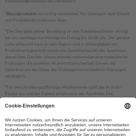
Anwendungshinweise des Herstellers.
2
Biozidprodukte
vorsichtig verwenden. Vor Gebrauch stets Etikett
und Produktinformationen lesen.
3
Die Übergabe deiner Bestellung an den Paketdienstleister erfolgt
bei uns werktags von Montag bis Freitag bis 18:00 Uhr. Der genaue
Lieferzeitpunkt kann je nach Region und in Abhängigkeit der
Produktverfügbarkeit sowie vom Zustellzeitpunkt des Spediteurs
abweichen. Darüber hinaus können notwendige pharmazeutische
Prüfungen, die zu deiner Arzneimittelsicherheit dienen, die
Lieferfrist um die Dauer der Prüfungen einschließlich Klärungen
verlängern.
4
Für verschreibungspflichtige Medikamente stellt der Arzt ein
Rezept aus und der Patient erhält sie in der Apotheke. Die
gesetzliche Krankenversicherung übernimmt in der Regel die
Kosten dafür, der Versicherte trägt einen Teil davon als Zuzahlung
mit.
Grundsätzlich leisten Mitglieder Zuzahlungen in Höhe von zehn
Prozent des Abgabepreises,
mindestens
jedoch
fünf Euro
und
höchstens zehn Euro.
Es sind jedoch nie mehr als die tatsächlichen