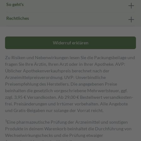
So geht's
Rechtliches
Widerruf erklären
Zu Risiken und Nebenwirkungen lesen Sie die Packungsbeilage und
fragen Sie Ihre Ärztin, Ihren Arzt oder in Ihrer Apotheke. AVP:
Üblicher Apothekenverkaufspreis berechnet nach der
Arzneimittelpreisverordnung. UVP: Unverbindliche
Preisempfehlung des Herstellers. Die angegebenen Preise
beinhalten die gesetzlich vorgeschriebene Mehrwertsteuer, ggf.
zzgl. 3,95 € Versandkosten. Ab 29,00 € Bestell­wert versand­kosten­
frei. Preisänderungen und Irrtümer vorbehalten. Alle Angebote
und Gratis-Beigaben nur solange der Vorrat reicht.
1
Eine pharmazeutische Prüfung der Arzneimittel und sonstigen
Produkte in deinem Warenkorb beinhaltet die Durchführung von
Wechselwirkungschecks und die Prüfung etwaiger