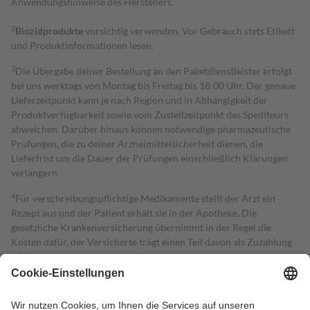
Anwendungshinweise des Herstellers.
2
Biozidprodukte
vorsichtig verwenden. Vor Gebrauch stets Etikett
und Produktinformationen lesen.
3
Die Übergabe deiner Bestellung an den Paketdienstleister erfolgt
bei uns werktags von Montag bis Freitag bis 18:00 Uhr. Der genaue
Lieferzeitpunkt kann je nach Region und in Abhängigkeit der
Produktverfügbarkeit sowie vom Zustellzeitpunkt des Spediteurs
abweichen. Darüber hinaus können notwendige pharmazeutische
Prüfungen, die zu deiner Arzneimittelsicherheit dienen, die
Lieferfrist um die Dauer der Prüfungen einschließlich Klärungen
verlängern.
4
Für verschreibungspflichtige Medikamente stellt der Arzt ein
Rezept aus und der Patient erhält sie in der Apotheke. Die
gesetzliche Krankenversicherung übernimmt in der Regel die
Kosten dafür, der Versicherte trägt einen Teil davon als Zuzahlung
mit.
Grundsätzlich leisten Mitglieder Zuzahlungen in Höhe von zehn
Prozent des Abgabepreises,
mindestens
jedoch
fünf Euro
und
höchstens zehn Euro.
Es sind jedoch nie mehr als die tatsächlichen