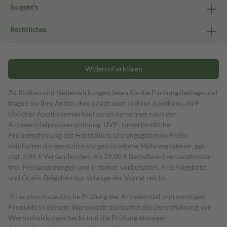
So geht's
Rechtliches
Widerruf erklären
Zu Risiken und Nebenwirkungen lesen Sie die Packungsbeilage und
fragen Sie Ihre Ärztin, Ihren Arzt oder in Ihrer Apotheke. AVP:
Üblicher Apothekenverkaufspreis berechnet nach der
Arzneimittelpreisverordnung. UVP: Unverbindliche
Preisempfehlung des Herstellers. Die angegebenen Preise
beinhalten die gesetzlich vorgeschriebene Mehrwertsteuer, ggf.
zzgl. 3,95 € Versandkosten. Ab 29,00 € Bestell­wert versand­kosten­
frei. Preisänderungen und Irrtümer vorbehalten. Alle Angebote
und Gratis-Beigaben nur solange der Vorrat reicht.
1
Eine pharmazeutische Prüfung der Arzneimittel und sonstigen
Produkte in deinem Warenkorb beinhaltet die Durchführung von
Wechselwirkungschecks und die Prüfung etwaiger