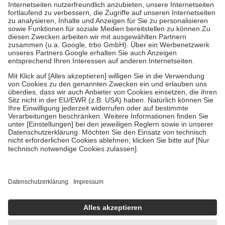
Kosten der Leistung zu entrichten.
Diese Regeln gelten grundsätzlich auch für Online-Apotheken.
Bei Heilmitteln und häuslicher Krankenpflege beträgt die
Zuzahlung zehn Prozent der Kosten sowie zehn Euro je
Verordnung.
Um das Engagement der Versicherten für ihre eigene Gesundheit zu
stärken und die besondere Stellung der Familie zu unterstützen,
fallen
keine Zuzahlungen
an bei:
• Kindern und Jugendlichen bis zum vollendeten 18. Lebensjahr
mit Ausnahme der Fahrkosten
• Untersuchungen zur Vorsorge und Früherkennung, die von der
GKV getragen werden
• empfohlenen Schutzimpfungen
• Harn- und Blutteststreifen
Wir nutzen Trusted Shops als unabhängigen Dienstleister für die
Einholung von Bewertungen. Trusted Shops hat Maßnahmen
getroffen, um sicherzustellen, dass es sich um echte Bewertungen
handelt. Mehr Informationen findest du hier:
https://help.etrusted.com/hc/de/articles/4419944605341
Einige Bilder und Inhalte wurden unter Zuhilfenahme künstlicher