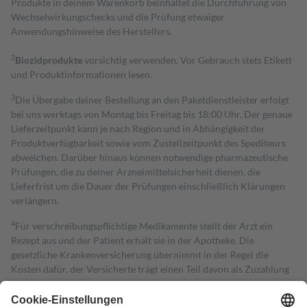
Produkte in deinem Warenkorb beinhaltet die Durchführung von
Wechselwirkungschecks und die Prüfung etwaiger
Anwendungshinweise des Herstellers.
2
Biozidprodukte
vorsichtig verwenden. Vor Gebrauch stets Etikett
und Produktinformationen lesen.
3
Die Übergabe deiner Bestellung an den Paketdienstleister erfolgt
bei uns werktags von Montag bis Freitag bis 18:00 Uhr. Der genaue
Lieferzeitpunkt kann je nach Region und in Abhängigkeit der
Produktverfügbarkeit sowie vom Zustellzeitpunkt des Spediteurs
abweichen. Darüber hinaus können notwendige pharmazeutische
Prüfungen, die zu deiner Arzneimittelsicherheit dienen, die
Lieferfrist um die Dauer der Prüfungen einschließlich Klärungen
verlängern.
4
Für verschreibungspflichtige Medikamente stellt der Arzt ein
Rezept aus und der Patient erhält sie in der Apotheke. Die
gesetzliche Krankenversicherung übernimmt in der Regel die
Kosten dafür, der Versicherte trägt einen Teil davon als Zuzahlung
mit.
Grundsätzlich leisten Mitglieder Zuzahlungen in Höhe von zehn