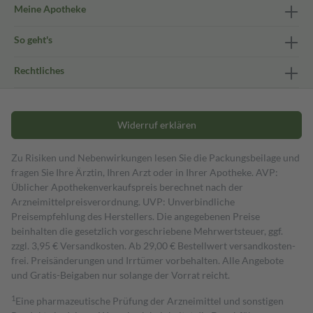
Meine Apotheke
So geht's
Rechtliches
Widerruf erklären
Zu Risiken und Nebenwirkungen lesen Sie die Packungsbeilage und
fragen Sie Ihre Ärztin, Ihren Arzt oder in Ihrer Apotheke. AVP:
Üblicher Apothekenverkaufspreis berechnet nach der
Arzneimittelpreisverordnung. UVP: Unverbindliche
Preisempfehlung des Herstellers. Die angegebenen Preise
beinhalten die gesetzlich vorgeschriebene Mehrwertsteuer, ggf.
zzgl. 3,95 € Versandkosten. Ab 29,00 € Bestell­wert versand­kosten­
frei. Preisänderungen und Irrtümer vorbehalten. Alle Angebote
und Gratis-Beigaben nur solange der Vorrat reicht.
1
Eine pharmazeutische Prüfung der Arzneimittel und sonstigen