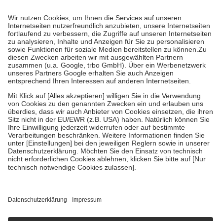
Prozent des Abgabepreises,
mindestens
jedoch
fünf Euro
und
höchstens zehn Euro.
Es sind jedoch nie mehr als die tatsächlichen
Kosten der Leistung zu entrichten.
Diese Regeln gelten grundsätzlich auch für Online-Apotheken.
Bei Heilmitteln und häuslicher Krankenpflege beträgt die
Zuzahlung zehn Prozent der Kosten sowie zehn Euro je
Verordnung.
Um das Engagement der Versicherten für ihre eigene Gesundheit zu
stärken und die besondere Stellung der Familie zu unterstützen,
fallen
keine Zuzahlungen
an bei:
• Kindern und Jugendlichen bis zum vollendeten 18. Lebensjahr
mit Ausnahme der Fahrkosten
• Untersuchungen zur Vorsorge und Früherkennung, die von der
GKV getragen werden
• empfohlenen Schutzimpfungen
• Harn- und Blutteststreifen
Wir nutzen Trusted Shops als unabhängigen Dienstleister für die
Einholung von Bewertungen. Trusted Shops hat Maßnahmen
getroffen, um sicherzustellen, dass es sich um echte Bewertungen
handelt. Mehr Informationen findest du hier:
https://help.etrusted.com/hc/de/articles/4419944605341