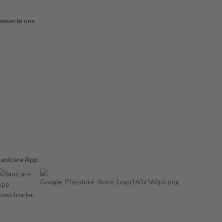
Bewerte uns
Sanicare App