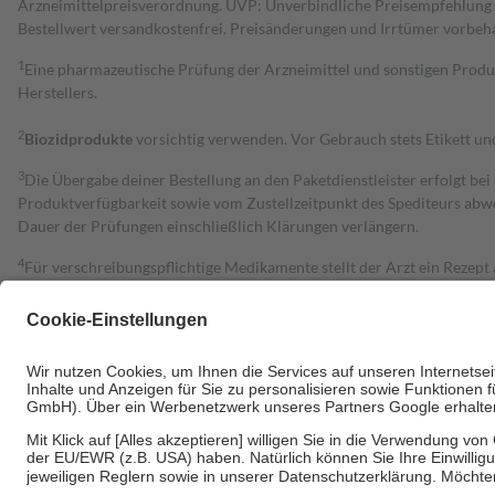
Arzneimittelpreisverordnung. UVP: Unverbindliche Preisempfehlung de
Bestell­wert versand­kosten­frei. Preisänderungen und Irrtümer vorbeh
1
Eine pharmazeutische Prüfung der Arzneimittel und sonstigen Pro
Herstellers.
2
Biozidprodukte
vorsichtig verwenden. Vor Gebrauch stets Etikett u
3
Die Übergabe deiner Bestellung an den Paketdienstleister erfolgt bei
Produktverfügbarkeit sowie vom Zustellzeitpunkt des Spediteurs abwe
Dauer der Prüfungen einschließlich Klärungen verlängern.
4
Für verschreibungspflichtige Medikamente stellt der Arzt ein Rezept 
trägt einen Teil davon als Zuzahlung mit.
Grundsätzlich leisten Mitglieder Zuzahlungen in Höhe von zehn Proz
zu entrichten.
Diese Regeln gelten grundsätzlich auch für Online-Apotheken.
Bei Heilmitteln und häuslicher Krankenpflege beträgt die Zuzahlung 
Um das Engagement der Versicherten für ihre eigene Gesundheit zu stä
• Kindern und Jugendlichen bis zum vollendeten 18. Lebensjahr mit
• Untersuchungen zur Vorsorge und Früherkennung, die von der GKV
• empfohlenen Schutzimpfungen