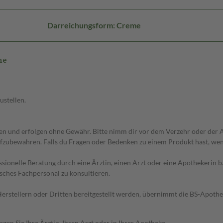
Darreichungsform: Creme
me
ustellen.
 und erfolgen ohne Gewähr. Bitte nimm dir vor dem Verzehr oder der An
fzubewahren. Falls du Fragen oder Bedenken zu einem Produkt hast, wende
essionelle Beratung durch eine Ärztin, einen Arzt oder eine Apothekerin
sches Fachpersonal zu konsultieren.
n Herstellern oder Dritten bereitgestellt werden, übernimmt die BS-Apot
en Sie Ihre Ärztin, Ihren Arzt oder in Ihrer Apotheke.