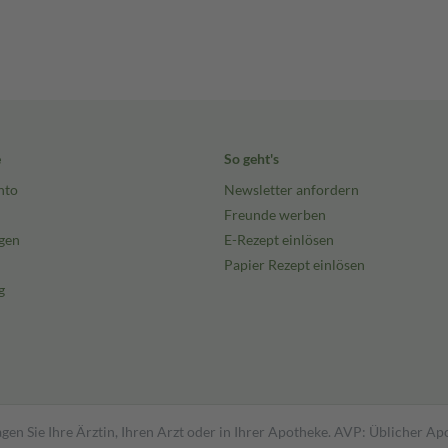
e
So geht's
nto
Newsletter anfordern
Freunde werben
gen
E-Rezept einlösen
Papier Rezept einlösen
g
gen Sie Ihre Ärztin, Ihren Arzt oder in Ihrer Apotheke. AVP: Üblicher A