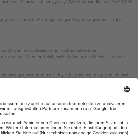
hriebene Mehrwertsteuer, ggf. zzgl. 3,95 € Versandkosten. Ab 29,00 €
kungschecks und die Prüfung etwaiger Anwendungshinweise des
itpunkt kann je nach Region und in Abhängigkeit der
 zu deiner Arzneimittelsicherheit dienen, die Lieferfrist um die
ersicherung übernimmt in der Regel die Kosten dafür, der Versicherte
Euro.
Es sind jedoch nie mehr als die tatsächlichen Kosten der Leistung
e Zuzahlungen
an bei: