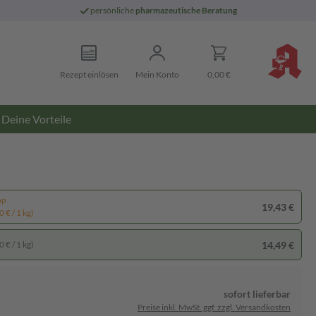
persönliche
pharmazeutische Beratung
Rezept einlösen
Mein Konto
0,00 €
Deine Vorteile
pp
19,43 €
 € / 1 kg)
14,49 €
 € / 1 kg)
sofort lieferbar
Preise inkl. MwSt. ggf. zzgl. Versandkosten