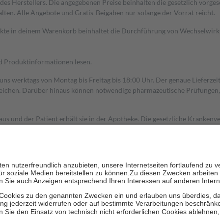
s Herstellers. Die angegebenen Preise beinhalten die gesetzlich vorgesc
alten. Alle Angebote und Gratis-Beigaben nur solange der Vorrat reicht.
dukte in deinem Warenkorb beinhaltet die Durchführung von Wechselwir
nd Produktinformationen lesen.
 uns werktags von Montag bis Freitag bis 18:00 Uhr. Der genaue Lieferze
ichen. Darüber hinaus können notwendige pharmazeutische Prüfungen, die
aus und der Patient erhält sie in der Apotheke. Die gesetzliche Krankenv
ent des Abgabepreises,
mindestens
jedoch
fünf Euro
und
höchstens zehn 
zehn Prozent der Kosten sowie zehn Euro je Verordnung.
rken und die besondere Stellung der Familie zu unterstützen, fallen
kein
 Ausnahme der Fahrkosten
 getragen werden