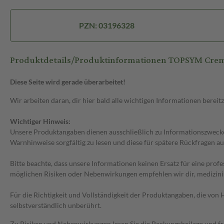
PZN: 03196328
Produktdetails/Produktinformationen TOPSYM Cre
Diese Seite wird gerade überarbeitet!
Wir arbeiten daran, dir hier bald alle wichtigen Informationen bereitz
Wichtiger Hinweis:
Unsere Produktangaben dienen ausschließlich zu Informationszwecken
Warnhinweise sorgfältig zu lesen und diese für spätere Rückfragen au
Bitte beachte, dass unsere Informationen keinen Ersatz für eine prof
möglichen Risiken oder Nebenwirkungen empfehlen wir dir, medizini
Für die Richtigkeit und Vollständigkeit der Produktangaben, die vo
selbstverständlich unberührt.
Zu Risiken und Nebenwirkungen lesen Sie die Packungsbeilage und frag