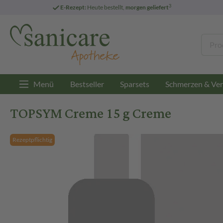
3
E-Rezept:
Heute bestellt,
morgen geliefert
Menü
Bestseller
Sparsets
Schmerzen & Ver
TOPSYM Creme 15 g Creme
Rezeptpflichtig