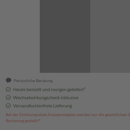
Abbildung kann abweichen
Persönliche Beratung
Heute bestellt und morgen geliefert³
Wechselwirkungscheck inklusive
Versandkostenfreie Lieferung
Bei der Einlösung eines Kassenrezeptes werden nur die gesetzlichen 
Rechnung gestellt.⁴