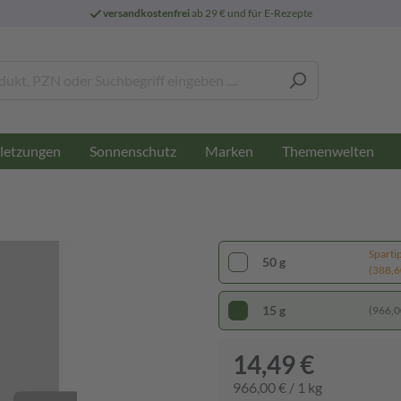
versandkostenfrei
ab 29 € und für E-Rezepte
letzungen
Sonnenschutz
Marken
Themenwelten
Sparti
50 g
(388,60
15 g
(966,00
14,49 €
966,00 € / 1 kg