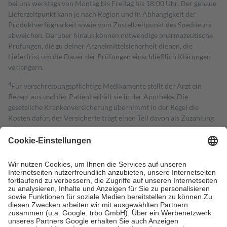
bei uns werktags von Montag bis Freitag bis 18:00 Uhr. Der genaue
Lieferzeitpunkt kann je nach Region und in Abhängigkeit der
Produktverfügbarkeit sowie vom Zustellzeitpunkt des Spediteurs
abweichen. Darüber hinaus können notwendige pharmazeutische
Prüfungen, die zu deiner Arzneimittelsicherheit dienen, die
Lieferfrist um die Dauer der Prüfungen einschließlich Klärungen
verlängern.
4
Für verschreibungspflichtige Medikamente stellt der Arzt ein
Rezept aus und der Patient erhält sie in der Apotheke. Die
gesetzliche Krankenversicherung übernimmt in der Regel die
Kosten dafür, der Versicherte trägt einen Teil davon als Zuzahlung
mit.
Grundsätzlich leisten Mitglieder Zuzahlungen in Höhe von zehn
Prozent des Abgabepreises,
mindestens
jedoch
fünf Euro
und
höchstens zehn Euro.
Es sind jedoch nie mehr als die tatsächlichen
Kosten der Leistung zu entrichten.
Diese Regeln gelten grundsätzlich auch für Online-Apotheken.
Bei Heilmitteln und häuslicher Krankenpflege beträgt die
Zuzahlung zehn Prozent der Kosten sowie zehn Euro je
Verordnung.
Um das Engagement der Versicherten für ihre eigene Gesundheit zu