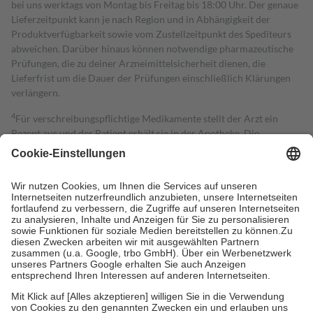
bei uns werktags von Montag bis Freitag bis 18:00 Uhr. Der genaue
Lieferzeitpunkt kann je nach Region und in Abhängigkeit der
Produktverfügbarkeit sowie vom Zustellzeitpunkt des Spediteurs
abweichen. Darüber hinaus können notwendige pharmazeutische
Prüfungen, die zu deiner Arzneimittelsicherheit dienen, die
Lieferfrist um die Dauer der Prüfungen einschließlich Klärungen
verlängern.
4
Für verschreibungspflichtige Medikamente stellt der Arzt ein
Rezept aus und der Patient erhält sie in der Apotheke. Die
gesetzliche Krankenversicherung übernimmt in der Regel die
Kosten dafür, der Versicherte trägt einen Teil davon als Zuzahlung
mit.
Grundsätzlich leisten Mitglieder Zuzahlungen in Höhe von zehn
Prozent des Abgabepreises,
mindestens
jedoch
fünf Euro
und
höchstens zehn Euro.
Es sind jedoch nie mehr als die tatsächlichen
Kosten der Leistung zu entrichten.
Diese Regeln gelten grundsätzlich auch für Online-Apotheken.
Bei Heilmitteln und häuslicher Krankenpflege beträgt die
Zuzahlung zehn Prozent der Kosten sowie zehn Euro je
Verordnung.
Um das Engagement der Versicherten für ihre eigene Gesundheit zu