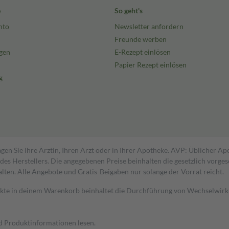
e
So geht's
nto
Newsletter anfordern
Freunde werben
gen
E-Rezept einlösen
Papier Rezept einlösen
g
gen Sie Ihre Ärztin, Ihren Arzt oder in Ihrer Apotheke. AVP: Üblicher A
s Herstellers. Die angegebenen Preise beinhalten die gesetzlich vorgesc
alten. Alle Angebote und Gratis-Beigaben nur solange der Vorrat reicht.
dukte in deinem Warenkorb beinhaltet die Durchführung von Wechselwir
nd Produktinformationen lesen.