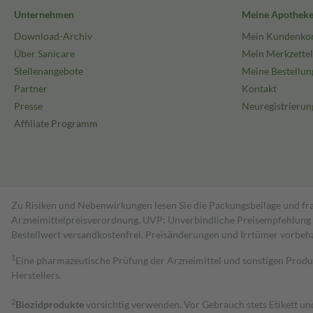
Unternehmen
Meine Apothek
Download-Archiv
Mein Kundenko
Über Sanicare
Mein Merkzettel
Stellenangebote
Meine Bestellun
Partner
Kontakt
Presse
Neuregistrierun
Affiliate Programm
Zu Risiken und Nebenwirkungen lesen Sie die Packungsbeilage und fra
Arzneimittelpreisverordnung. UVP: Unverbindliche Preisempfehlung de
Bestell­wert versand­kosten­frei. Preisänderungen und Irrtümer vorbeh
1
Eine pharmazeutische Prüfung der Arzneimittel und sonstigen Pro
Herstellers.
2
Biozidprodukte
vorsichtig verwenden. Vor Gebrauch stets Etikett u