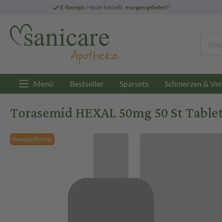
3
E-Rezept:
Heute bestellt,
morgen geliefert
Menü
Bestseller
Sparsets
Schmerzen & Ver
Torasemid HEXAL 50mg 50 St Table
Rezeptpflichtig