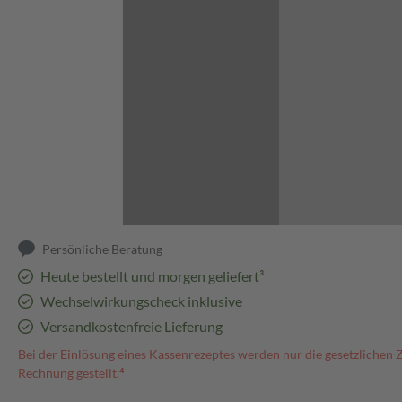
Abbildung kann abweichen
Persönliche Beratung
Heute bestellt und morgen geliefert³
Wechselwirkungscheck inklusive
Versandkostenfreie Lieferung
Bei der Einlösung eines Kassenrezeptes werden nur die gesetzlichen 
Rechnung gestellt.⁴