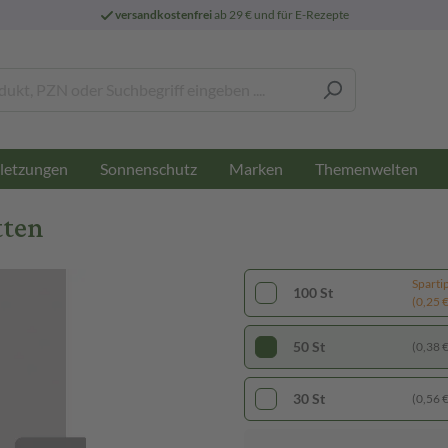
versandkostenfrei
ab 29 € und für E-Rezepte
letzungen
Sonnenschutz
Marken
Themenwelten
tten
Sparti
100 St
(0,25 € 
50 St
(0,38 € 
30 St
(0,56 € 