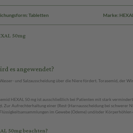
ichungsform: Tabletten
Marke: HEXA
HEXAL 50mg
ird es angewendet?
 Wasser- und Salzausscheidung über die Niere fördert. Torasemid, der W
d HEXAL 50 mg ist ausschließlich bei Patienten mit stark verminderte
t. Zur Aufrechterhaltung einer (Rest-)Harnausscheidung bei schwerer Nie
nn Flüssigkeitsansammlungen im Gewebe (Ödeme) und/oder Körperhöhlen 
XAL 50mg beachten?