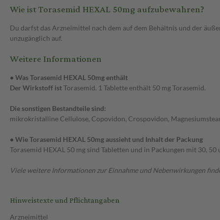
Wie ist Torasemid HEXAL 50mg aufzubewahren?
Du darfst das Arzneimittel nach dem auf dem Behältnis und der äuß
unzugänglich auf.
Weitere Informationen
• Was Torasemid HEXAL 50mg enthält
Der Wirkstoff ist
Torasemid. 1 Tablette enthält 50 mg Torasemid.
Die sonstigen Bestandteile sind:
mikrokristalline Cellulose, Copovidon, Crospovidon, Magnesiumstearat
• Wie Torasemid HEXAL 50mg aussieht und Inhalt der Packung
Torasemid HEXAL 50 mg sind Tabletten und in Packungen mit 30, 50 u
Viele weitere Informationen zur Einnahme und Nebenwirkungen findes
Hinweistexte und Pflichtangaben
Arzneimittel