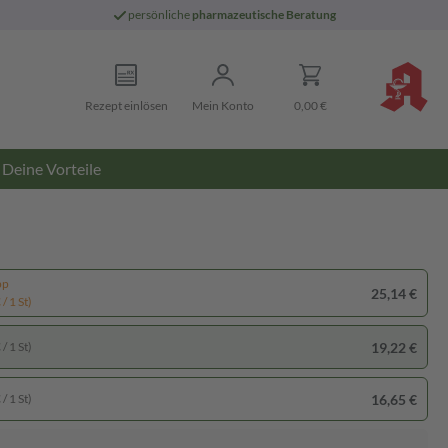
persönliche
pharmazeutische Beratung
Rezept einlösen
Mein Konto
0,00 €
Deine Vorteile
pp
25,14 €
/ 1 St)
19,22 €
/ 1 St)
16,65 €
/ 1 St)