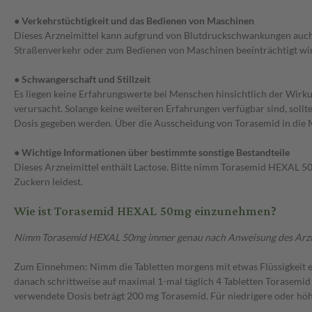
● Verkehrstüchtigkeit und das Bedienen von Maschinen
Dieses Arzneimittel kann aufgrund von Blutdruckschwankungen auch
Straßenverkehr oder zum Bedienen von Maschinen beeinträchtigt wir
● Schwangerschaft und Stillzeit
Es liegen keine Erfahrungswerte bei Menschen hinsichtlich der Wirku
verursacht. Solange keine weiteren Erfahrungen verfügbar sind, so
Dosis gegeben werden. Über die Ausscheidung von Torasemid in die M
● Wichtige Informationen über bestimmte sonstige Bestandteile
Dieses Arzneimittel enthält Lactose. Bitte nimm Torasemid HEXAL 50 
Zuckern leidest.
Wie ist Torasemid HEXAL 50mg einzunehmen?
Nimm Torasemid HEXAL 50mg immer genau nach Anweisung des Arztes ei
Zum Einnehmen: Nimm die Tabletten morgens mit etwas Flüssigkeit ein
danach schrittweise auf maximal 1-mal täglich 4 Tabletten Torasemi
verwendete Dosis beträgt 200 mg Torasemid. Für niedrigere oder hö