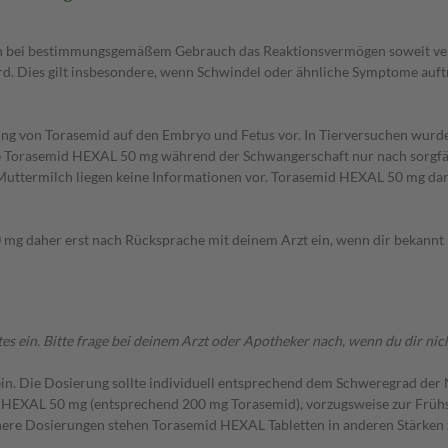
 bei bestimmungsgemäßem Gebrauch das Reaktionsvermögen soweit veränd
d. Dies gilt insbesondere, wenn Schwindel oder ähnliche Symptome auft
ng von Torasemid auf den Embryo und Fetus vor. In Tierversuchen wurde 
llte Torasemid HEXAL 50 mg während der Schwangerschaft nur nach sorgf
uttermilch liegen keine Informationen vor. Torasemid HEXAL 50 mg darf
mg daher erst nach Rücksprache mit deinem Arzt ein, wenn dir bekannt i
n. Bitte frage bei deinem Arzt oder Apotheker nach, wenn du dir nicht
. Die Dosierung sollte individuell entsprechend dem Schweregrad der Ni
d HEXAL 50 mg (entsprechend 200 mg Torasemid), vorzugsweise zur Frühs
here Dosierungen stehen Torasemid HEXAL Tabletten in anderen Stärken 