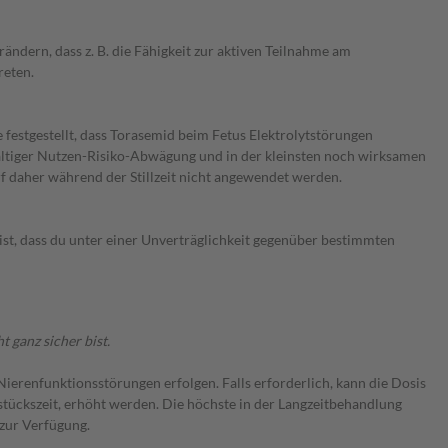
ern, dass z. B. die Fähigkeit zur aktiven Teilnahme am
reten.
festgestellt, dass Torasemid beim Fetus Elektrolytstörungen
ältiger Nutzen-Risiko-Abwägung und in der kleinsten noch wirksamen
 daher während der Stillzeit nicht angewendet werden.
st, dass du unter einer Unverträglichkeit gegenüber bestimmten
 ganz sicher bist.
erenfunktionsstörungen erfolgen. Falls erforderlich, kann die Dosis
tückszeit, erhöht werden. Die höchste in der Langzeitbehandlung
zur Verfügung.