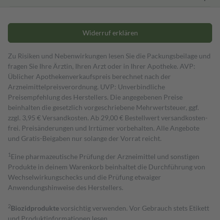
Widerruf erklären
Zu Risiken und Nebenwirkungen lesen Sie die Packungsbeilage und
fragen Sie Ihre Ärztin, Ihren Arzt oder in Ihrer Apotheke. AVP:
Üblicher Apothekenverkaufspreis berechnet nach der
Arzneimittelpreisverordnung. UVP: Unverbindliche
Preisempfehlung des Herstellers. Die angegebenen Preise
beinhalten die gesetzlich vorgeschriebene Mehrwertsteuer, ggf.
zzgl. 3,95 € Versandkosten. Ab 29,00 € Bestell­wert versand­kosten­
frei. Preisänderungen und Irrtümer vorbehalten. Alle Angebote
und Gratis-Beigaben nur solange der Vorrat reicht.
1
Eine pharmazeutische Prüfung der Arzneimittel und sonstigen
Produkte in deinem Warenkorb beinhaltet die Durchführung von
Wechselwirkungschecks und die Prüfung etwaiger
Anwendungshinweise des Herstellers.
2
Biozidprodukte
vorsichtig verwenden. Vor Gebrauch stets Etikett
und Produktinformationen lesen.