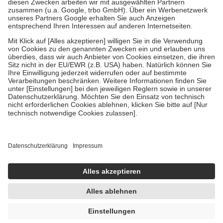
Zuzahlung zehn Prozent der Kosten sowie zehn Euro je
Verordnung.
Um das Engagement der Versicherten für ihre eigene Gesundheit zu
stärken und die besondere Stellung der Familie zu unterstützen,
fallen
keine Zuzahlungen
an bei:
• Kindern und Jugendlichen bis zum vollendeten 18. Lebensjahr
mit Ausnahme der Fahrkosten
• Untersuchungen zur Vorsorge und Früherkennung, die von der
GKV getragen werden
• empfohlenen Schutzimpfungen
• Harn- und Blutteststreifen
Wir nutzen Trusted Shops als unabhängigen Dienstleister für die
Einholung von Bewertungen. Trusted Shops hat Maßnahmen
getroffen, um sicherzustellen, dass es sich um echte Bewertungen
handelt. Mehr Informationen findest du hier:
https://help.etrusted.com/hc/de/articles/4419944605341
Einige Bilder und Inhalte wurden unter Zuhilfenahme künstlicher
Intelligenz erstellt.