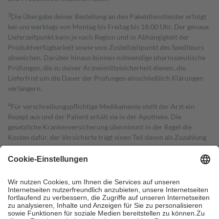
3
Die Übergabe deiner Bestellung an den Paketdienstleister erfolgt
bei uns werktags von Montag bis Freitag bis 18:00 Uhr. Der genaue
Lieferzeitpunkt kann je nach Region und in Abhängigkeit der
Produktverfügbarkeit sowie vom Zustellzeitpunkt des Spediteurs
abweichen. Darüber hinaus können notwendige pharmazeutische
Prüfungen, die zu deiner Arzneimittelsicherheit dienen, die
Lieferfrist um die Dauer der Prüfungen einschließlich Klärungen
verlängern.
4
Für verschreibungspflichtige Medikamente stellt der Arzt ein
Rezept aus und der Patient erhält sie in der Apotheke. Die
gesetzliche Krankenversicherung übernimmt in der Regel die
Kosten dafür, der Versicherte trägt einen Teil davon als Zuzahlung
mit.
Grundsätzlich leisten Mitglieder Zuzahlungen in Höhe von zehn
Prozent des Abgabepreises,
mindestens
jedoch
fünf Euro
und
höchstens zehn Euro.
Es sind jedoch nie mehr als die tatsächlichen
Kosten der Leistung zu entrichten.
Diese Regeln gelten grundsätzlich auch für Online-Apotheken.
Bei Heilmitteln und häuslicher Krankenpflege beträgt die