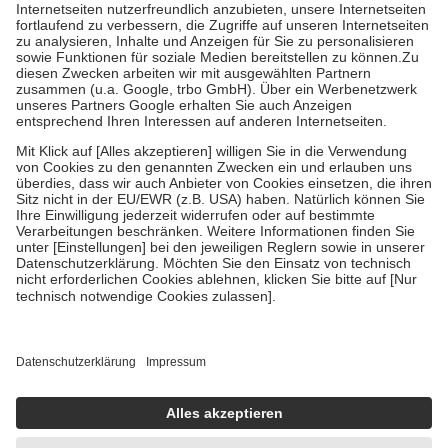
Kosten der Leistung zu entrichten.
Diese Regeln gelten grundsätzlich auch für Online-Apotheken.
Bei Heilmitteln und häuslicher Krankenpflege beträgt die
Zuzahlung zehn Prozent der Kosten sowie zehn Euro je
Verordnung.
Um das Engagement der Versicherten für ihre eigene Gesundheit zu
stärken und die besondere Stellung der Familie zu unterstützen,
fallen
keine Zuzahlungen
an bei:
• Kindern und Jugendlichen bis zum vollendeten 18. Lebensjahr
mit Ausnahme der Fahrkosten
• Untersuchungen zur Vorsorge und Früherkennung, die von der
GKV getragen werden
• empfohlenen Schutzimpfungen
• Harn- und Blutteststreifen
Wir nutzen Trusted Shops als unabhängigen Dienstleister für die
Einholung von Bewertungen. Trusted Shops hat Maßnahmen
getroffen, um sicherzustellen, dass es sich um echte Bewertungen
handelt. Mehr Informationen findest du hier:
https://help.etrusted.com/hc/de/articles/4419944605341
Einige Bilder und Inhalte wurden unter Zuhilfenahme künstlicher