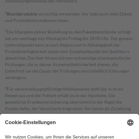
Anwendungshinweise des Herstellers.
2
Biozidprodukte
vorsichtig verwenden. Vor Gebrauch stets Etikett
und Produktinformationen lesen.
3
Die Übergabe deiner Bestellung an den Paketdienstleister erfolgt
bei uns werktags von Montag bis Freitag bis 18:00 Uhr. Der genaue
Lieferzeitpunkt kann je nach Region und in Abhängigkeit der
Produktverfügbarkeit sowie vom Zustellzeitpunkt des Spediteurs
abweichen. Darüber hinaus können notwendige pharmazeutische
Prüfungen, die zu deiner Arzneimittelsicherheit dienen, die
Lieferfrist um die Dauer der Prüfungen einschließlich Klärungen
verlängern.
4
Für verschreibungspflichtige Medikamente stellt der Arzt ein
Rezept aus und der Patient erhält sie in der Apotheke. Die
gesetzliche Krankenversicherung übernimmt in der Regel die
Kosten dafür, der Versicherte trägt einen Teil davon als Zuzahlung
mit.
Grundsätzlich leisten Mitglieder Zuzahlungen in Höhe von zehn
Prozent des Abgabepreises,
mindestens
jedoch
fünf Euro
und
höchstens zehn Euro.
Es sind jedoch nie mehr als die tatsächlichen