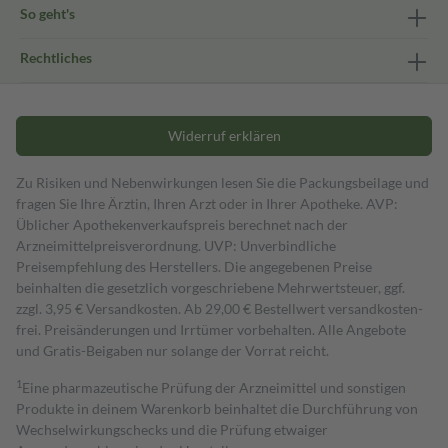
So geht's
Rechtliches
Widerruf erklären
Zu Risiken und Nebenwirkungen lesen Sie die Packungsbeilage und
fragen Sie Ihre Ärztin, Ihren Arzt oder in Ihrer Apotheke. AVP:
Üblicher Apothekenverkaufspreis berechnet nach der
Arzneimittelpreisverordnung. UVP: Unverbindliche
Preisempfehlung des Herstellers. Die angegebenen Preise
beinhalten die gesetzlich vorgeschriebene Mehrwertsteuer, ggf.
zzgl. 3,95 € Versandkosten. Ab 29,00 € Bestell­wert versand­kosten­
frei. Preisänderungen und Irrtümer vorbehalten. Alle Angebote
und Gratis-Beigaben nur solange der Vorrat reicht.
1
Eine pharmazeutische Prüfung der Arzneimittel und sonstigen
Produkte in deinem Warenkorb beinhaltet die Durchführung von
Wechselwirkungschecks und die Prüfung etwaiger