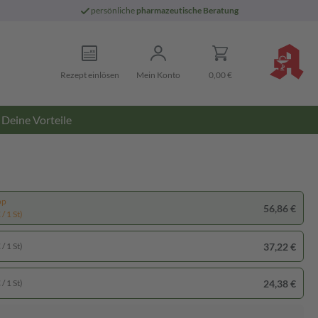
persönliche
pharmazeutische Beratung
Rezept einlösen
Mein Konto
0,00 €
Deine Vorteile
pp
56,86 €
/ 1 St)
37,22 €
/ 1 St)
24,38 €
/ 1 St)