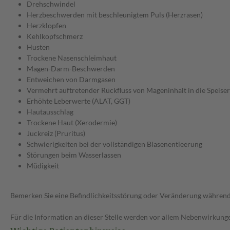
Drehschwindel
Herzbeschwerden mit beschleunigtem Puls (Herzrasen)
Herzklopfen
Kehlkopfschmerz
Husten
Trockene Nasenschleimhaut
Magen-Darm-Beschwerden
Entweichen von Darmgasen
Vermehrt auftretender Rückfluss von Mageninhalt in die Speiser
Erhöhte Leberwerte (ALAT, GGT)
Hautausschlag
Trockene Haut (Xerodermie)
Juckreiz (Pruritus)
Schwierigkeiten bei der vollständigen Blasenentleerung
Störungen beim Wasserlassen
Müdigkeit
Bemerken Sie eine Befindlichkeitsstörung oder Veränderung während 
Für die Information an dieser Stelle werden vor allem Nebenwirkunge