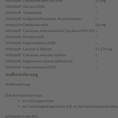
Wirkstoff
Desfesoterodin succinat
3,5 mg
Hilfsstoff
Glycerol 85%
+
Hilfsstoff
Titandioxid
+
Hilfsstoff
Indigodisulfonsäure, Aluminiumsalz
+
entspricht
Desfesoterodin
2,6 mg
Hilfsstoff
Cellulose, mikrokristallin Typ Avicel PH 101
+
Hilfsstoff
Povidon K25
+
Hilfsstoff
Hypromellose 2208
+
Hilfsstoff
Lactose-1-Wasser
11,175 mg
Hilfsstoff
Cellulose, mikrokristalline
+
Hilfsstoff
Magnesium stearat (pflanzlich)
+
Hilfsstoff
Hypromellose 2910
+
Aufbewahrung
Aufbewahrung
Das Arzneimittel muss
vor Hitze geschützt
vor Feuchtigkeit geschützt (z.B. im fest verschlossenen Behä
aufbewahrt werden.