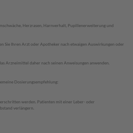
emschwäche, Herzrasen, Harnverhalt, Pupillenerweiterung und
ragen Sie Ihren Arzt oder Apotheker nach etwaigen Auswirkungen oder
e das Arzneimittel daher nach seinen Anweisungen anwenden.
llgemeine Dosierungsempfehlung:
berschritten werden. Patienten mit einer Leber- oder
bstand verlängern.