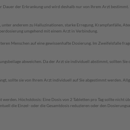
r Dauer der Erkrankung und wird deshalb nur von Ihrem Arzt bestimmt.
 unter anderem zu Halluzinationen, starke Erregung, Krampfanfälle, At
Überdosierung umgehend mit einem Arzt in Verbindung.
d älteren Menschen auf eine gewissenhafte Dosierung. Im Zweifelsfalle f
gsbeilage abweichen. Da der Arzt sie individuell abstimmt, sollten Si
gt, sollte sie von Ihrem Arzt individuell auf Sie abgestimmt werden. A
ht werden. Höchstdosis: Eine Dosis von 2 Tabletten pro Tag sollte nicht ü
ntuell die Einzel- oder die Gesamtdosis reduzieren oder den Dosierungsa