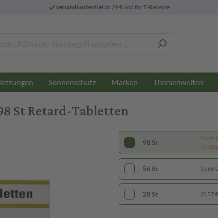
versandkostenfrei
ab 29 € und für E-Rezepte
letzungen
Sonnenschutz
Marken
Themenwelten
8 St Retard-Tabletten
Sparti
98 St
(0,58 € 
56 St
(0,66 € 
28 St
(0,87 € 