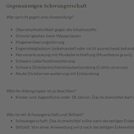
Gegenanzeigen Schwangerschaft
Was spricht gegen eine Anwendung?
Überempfindlichkeit gegen die Inhaltsstoffe
Schwierigkeiten beim Wasserlassen
Magenentleerungsstörung
Engwinkelglaukom (unbehandelt oder nicht ausreichend behand
Nervenerkrankung mit Muskelerschlaffung (Myasthenia gravis)
Schwere Leberfunktionsstörung
Schwere Dickdarmschleimhautentzündung (Colitis ulcerosa)
Akute Dickdarmerweiterung mit Entzündung
Welche Altersgruppe ist zu beachten?
Kinder und Jugendliche unter 18 Jahren: Das Arzneimittel darf
Was ist mit Schwangerschaft und Stillzeit?
Schwangerschaft: Das Arzneimittel sollte nach derzeitigen Erk
Stillzeit: Von einer Anwendung wird nach derzeitigen Erkenntniss