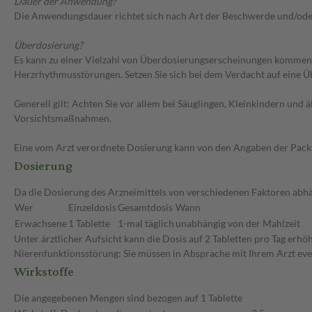
Dauer der Anwendung?
Die Anwendungsdauer richtet sich nach Art der Beschwerde und/ode
Überdosierung?
Es kann zu einer Vielzahl von Überdosierungserscheinungen kommen,
Herzrhythmusstörungen. Setzen Sie sich bei dem Verdacht auf eine 
Generell gilt: Achten Sie vor allem bei Säuglingen, Kleinkindern un
Vorsichtsmaßnahmen.
Eine vom Arzt verordnete Dosierung kann von den Angaben der Packun
Dosierung
Da die Dosierung des Arzneimittels von verschiedenen Faktoren abhän
Wer
Einzeldosis
Gesamtdosis
Wann
Erwachsene
1 Tablette
1-mal täglich
unabhängig von der Mahlzeit
Unter ärztlicher Aufsicht kann die Dosis auf 2 Tabletten pro Tag erhö
Nierenfunktionsstörung: Sie müssen in Absprache mit Ihrem Arzt eve
Wirkstoffe
Die angegebenen Mengen sind bezogen auf 1 Tablette