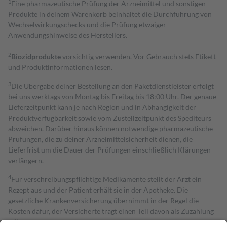
1
Eine pharmazeutische Prüfung der Arzneimittel und sonstigen
Produkte in deinem Warenkorb beinhaltet die Durchführung von
Wechselwirkungschecks und die Prüfung etwaiger
Anwendungshinweise des Herstellers.
2
Biozidprodukte
vorsichtig verwenden. Vor Gebrauch stets Etikett
und Produktinformationen lesen.
3
Die Übergabe deiner Bestellung an den Paketdienstleister erfolgt
bei uns werktags von Montag bis Freitag bis 18:00 Uhr. Der genaue
Lieferzeitpunkt kann je nach Region und in Abhängigkeit der
Produktverfügbarkeit sowie vom Zustellzeitpunkt des Spediteurs
abweichen. Darüber hinaus können notwendige pharmazeutische
Prüfungen, die zu deiner Arzneimittelsicherheit dienen, die
Lieferfrist um die Dauer der Prüfungen einschließlich Klärungen
verlängern.
4
Für verschreibungspflichtige Medikamente stellt der Arzt ein
Rezept aus und der Patient erhält sie in der Apotheke. Die
gesetzliche Krankenversicherung übernimmt in der Regel die
Kosten dafür, der Versicherte trägt einen Teil davon als Zuzahlung
mit.