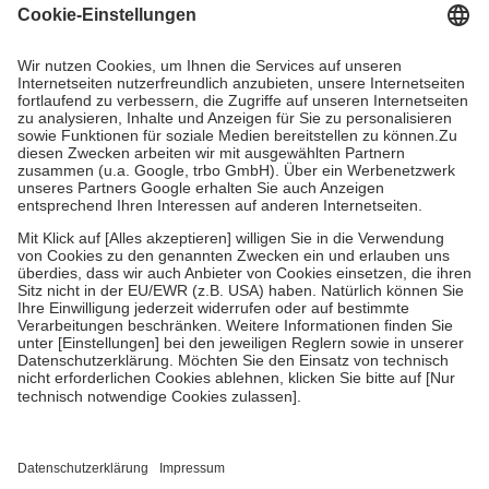
Grundsätzlich leisten Mitglieder Zuzahlungen in Höhe von zehn
Prozent des Abgabepreises,
mindestens
jedoch
fünf Euro
und
höchstens zehn Euro.
Es sind jedoch nie mehr als die tatsächlichen
Kosten der Leistung zu entrichten.
Diese Regeln gelten grundsätzlich auch für Online-Apotheken.
Bei Heilmitteln und häuslicher Krankenpflege beträgt die
Zuzahlung zehn Prozent der Kosten sowie zehn Euro je
Verordnung.
Um das Engagement der Versicherten für ihre eigene Gesundheit zu
stärken und die besondere Stellung der Familie zu unterstützen,
fallen
keine Zuzahlungen
an bei:
• Kindern und Jugendlichen bis zum vollendeten 18. Lebensjahr
mit Ausnahme der Fahrkosten
• Untersuchungen zur Vorsorge und Früherkennung, die von der
GKV getragen werden
• empfohlenen Schutzimpfungen
• Harn- und Blutteststreifen
Wir nutzen Trusted Shops als unabhängigen Dienstleister für die
Einholung von Bewertungen. Trusted Shops hat Maßnahmen
getroffen, um sicherzustellen, dass es sich um echte Bewertungen
handelt. Mehr Informationen findest du hier: