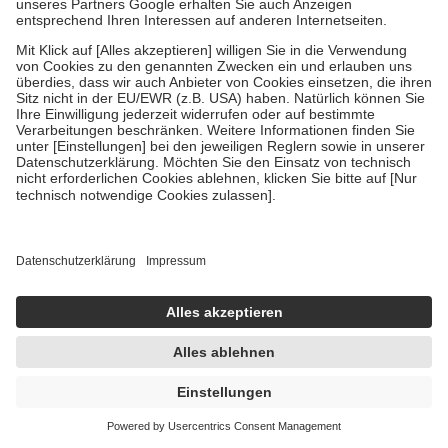
Um das Engagement der Versicherten für ihre eigene Gesundheit zu
stärken und die besondere Stellung der Familie zu unterstützen,
fallen
keine Zuzahlungen
an bei:
• Kindern und Jugendlichen bis zum vollendeten 18. Lebensjahr
mit Ausnahme der Fahrkosten
• Untersuchungen zur Vorsorge und Früherkennung, die von der
GKV getragen werden
• empfohlenen Schutzimpfungen
• Harn- und Blutteststreifen
Wir nutzen Trusted Shops als unabhängigen Dienstleister für die
Einholung von Bewertungen. Trusted Shops hat Maßnahmen
getroffen, um sicherzustellen, dass es sich um echte Bewertungen
handelt. Mehr Informationen findest du hier:
https://help.etrusted.com/hc/de/articles/4419944605341
Einige Bilder und Inhalte wurden unter Zuhilfenahme künstlicher
Intelligenz erstellt.