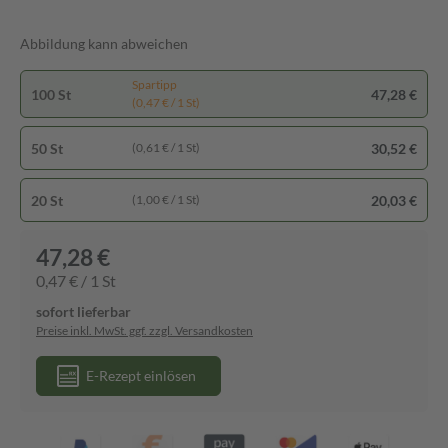
Abbildung kann abweichen
Spartipp
100 St
47,28 €
(0,47 € / 1 St)
50 St
30,52 €
(0,61 € / 1 St)
20 St
20,03 €
(1,00 € / 1 St)
47,28 €
0,47 € / 1 St
sofort lieferbar
Preise inkl. MwSt. ggf. zzgl. Versandkosten
E-Rezept einlösen