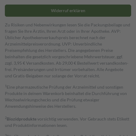
Widerruf erklären
Zu Risiken und Nebenwirkungen lesen Sie die Packungsbeilage und
fragen Sie Ihre Ärztin, Ihren Arzt oder in Ihrer Apotheke. AVP:
Üblicher Apothekenverkaufspreis berechnet nach der
Arzneimittelpreisverordnung. UVP: Unverbindliche
Preisempfehlung des Herstellers. Die angegebenen Preise
beinhalten die gesetzlich vorgeschriebene Mehrwertsteuer, ggf.
zzgl. 3,95 € Versandkosten. Ab 29,00 € Bestell­wert versand­kosten­
frei. Preisänderungen und Irrtümer vorbehalten. Alle Angebote
und Gratis-Beigaben nur solange der Vorrat reicht.
1
Eine pharmazeutische Prüfung der Arzneimittel und sonstigen
Produkte in deinem Warenkorb beinhaltet die Durchführung von
Wechselwirkungschecks und die Prüfung etwaiger
Anwendungshinweise des Herstellers.
2
Biozidprodukte
vorsichtig verwenden. Vor Gebrauch stets Etikett
und Produktinformationen lesen.
3