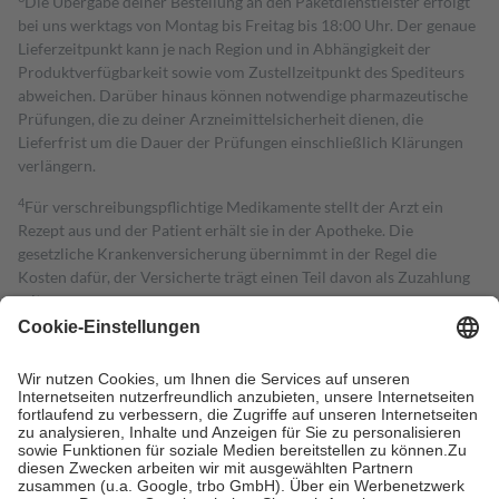
Die Übergabe deiner Bestellung an den Paketdienstleister erfolgt
bei uns werktags von Montag bis Freitag bis 18:00 Uhr. Der genaue
Lieferzeitpunkt kann je nach Region und in Abhängigkeit der
Produktverfügbarkeit sowie vom Zustellzeitpunkt des Spediteurs
abweichen. Darüber hinaus können notwendige pharmazeutische
Prüfungen, die zu deiner Arzneimittelsicherheit dienen, die
Lieferfrist um die Dauer der Prüfungen einschließlich Klärungen
verlängern.
4
Für verschreibungspflichtige Medikamente stellt der Arzt ein
Rezept aus und der Patient erhält sie in der Apotheke. Die
gesetzliche Krankenversicherung übernimmt in der Regel die
Kosten dafür, der Versicherte trägt einen Teil davon als Zuzahlung
mit.
Grundsätzlich leisten Mitglieder Zuzahlungen in Höhe von zehn
Prozent des Abgabepreises,
mindestens
jedoch
fünf Euro
und
höchstens zehn Euro.
Es sind jedoch nie mehr als die tatsächlichen
Kosten der Leistung zu entrichten.
Diese Regeln gelten grundsätzlich auch für Online-Apotheken.
Bei Heilmitteln und häuslicher Krankenpflege beträgt die
Zuzahlung zehn Prozent der Kosten sowie zehn Euro je
Verordnung.