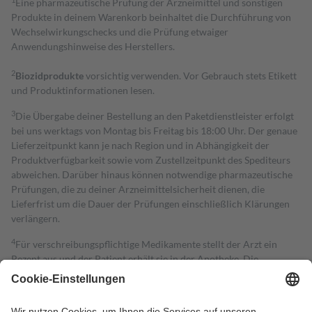
Eine pharmazeutische Prüfung der Arzneimittel und sonstigen
Produkte in deinem Warenkorb beinhaltet die Durchführung von
Wechselwirkungschecks und die Prüfung etwaiger
Anwendungshinweise des Herstellers.
2
Biozidprodukte
vorsichtig verwenden. Vor Gebrauch stets Etikett
und Produktinformationen lesen.
3
Die Übergabe deiner Bestellung an den Paketdienstleister erfolgt
bei uns werktags von Montag bis Freitag bis 18:00 Uhr. Der genaue
Lieferzeitpunkt kann je nach Region und in Abhängigkeit der
Produktverfügbarkeit sowie vom Zustellzeitpunkt des Spediteurs
abweichen. Darüber hinaus können notwendige pharmazeutische
Prüfungen, die zu deiner Arzneimittelsicherheit dienen, die
Lieferfrist um die Dauer der Prüfungen einschließlich Klärungen
verlängern.
4
Für verschreibungspflichtige Medikamente stellt der Arzt ein
Rezept aus und der Patient erhält sie in der Apotheke. Die
gesetzliche Krankenversicherung übernimmt in der Regel die
Kosten dafür, der Versicherte trägt einen Teil davon als Zuzahlung
mit.