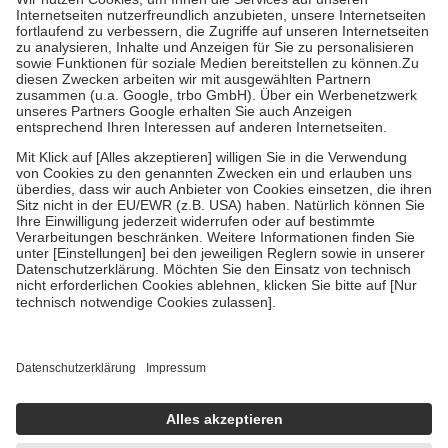
Grundsätzlich leisten Mitglieder Zuzahlungen in Höhe von zehn
Prozent des Abgabepreises,
mindestens
jedoch
fünf Euro
und
höchstens zehn Euro.
Es sind jedoch nie mehr als die tatsächlichen
Kosten der Leistung zu entrichten.
Diese Regeln gelten grundsätzlich auch für Online-Apotheken.
Bei Heilmitteln und häuslicher Krankenpflege beträgt die
Zuzahlung zehn Prozent der Kosten sowie zehn Euro je
Verordnung.
Um das Engagement der Versicherten für ihre eigene Gesundheit zu
stärken und die besondere Stellung der Familie zu unterstützen,
fallen
keine Zuzahlungen
an bei:
• Kindern und Jugendlichen bis zum vollendeten 18. Lebensjahr
mit Ausnahme der Fahrkosten
• Untersuchungen zur Vorsorge und Früherkennung, die von der
GKV getragen werden
• empfohlenen Schutzimpfungen
• Harn- und Blutteststreifen
Wir nutzen Trusted Shops als unabhängigen Dienstleister für die
Einholung von Bewertungen. Trusted Shops hat Maßnahmen
getroffen, um sicherzustellen, dass es sich um echte Bewertungen
handelt. Mehr Informationen findest du hier: