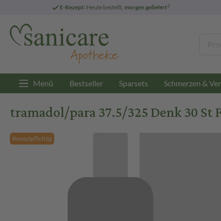
3
E-Rezept:
Heute bestellt,
morgen geliefert
Menü
Bestseller
Sparsets
Schmerzen & Ver
tramadol/para 37.5/325 Denk 30 St 
Rezeptpflichtig