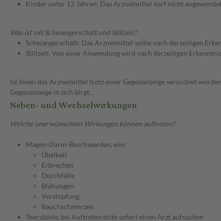
Kinder unter 12 Jahren: Das Arzneimittel darf nicht angewende
Was ist mit Schwangerschaft und Stillzeit?
Schwangerschaft: Das Arzneimittel sollte nach derzeitigen Erk
Stillzeit: Von einer Anwendung wird nach derzeitigen Erkenntniss
Ist Ihnen das Arzneimittel trotz einer Gegenanzeige verordnet worden
Gegenanzeige in sich birgt.
Neben- und Wechselwirkungen
Welche unerwünschten Wirkungen können auftreten?
Magen-Darm-Beschwerden, wie:
Übelkeit
Erbrechen
Durchfälle
Blähungen
Verstopfung
Bauchschmerzen
Teerstühle, bei Auftreten bitte sofort einen Arzt aufsuchen