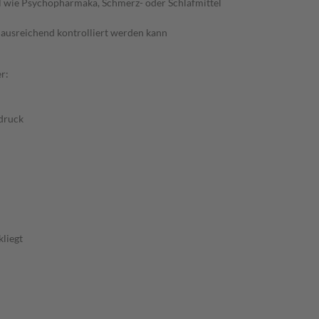
l wie Psychopharmaka, Schmerz- oder Schlafmittel
t ausreichend kontrolliert werden kann
r:
druck
kliegt