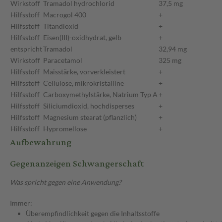
Wirkstoff
Tramadol hydrochlorid
37,5 mg
Hilfsstoff
Macrogol 400
+
Hilfsstoff
Titandioxid
+
Hilfsstoff
Eisen(III)-oxidhydrat, gelb
+
entspricht
Tramadol
32,94 mg
Wirkstoff
Paracetamol
325 mg
Hilfsstoff
Maisstärke, vorverkleistert
+
Hilfsstoff
Cellulose, mikrokristalline
+
Hilfsstoff
Carboxymethylstärke, Natrium Typ A
+
Hilfsstoff
Siliciumdioxid, hochdisperses
+
Hilfsstoff
Magnesium stearat (pflanzlich)
+
Hilfsstoff
Hypromellose
+
Aufbewahrung
Gegenanzeigen Schwangerschaft
Was spricht gegen eine Anwendung?
Immer:
Überempfindlichkeit gegen die Inhaltsstoffe