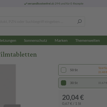
versandkostenfrei
ab 29 € und für E-Rezepte
letzungen
Sonnenschutz
Marken
Themenwelten
Filmtabletten
Sparti
50 St
(0,48 € 
30 St
(0,67 € 
20,04 €
0,67 € / 1 St