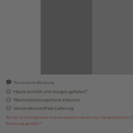
Abbildung kann abweichen
Persönliche Beratung
Heute bestellt und morgen geliefert³
Wechselwirkungscheck inklusive
Versandkostenfreie Lieferung
Bei der Einlösung eines Kassenrezeptes werden nur die gesetzlichen 
Rechnung gestellt.⁴