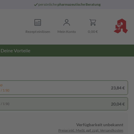
persönliche
pharmazeutische Beratung
Rezept einlösen
Mein Konto
0,00 €
Deine Vorteile
pp
23,84 €
/ 1 St)
20,04 €
/ 1 St)
Verfügbarkeit unbekannt
Preise inkl. MwSt. ggf. zzgl. Versandkosten