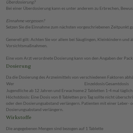
Überdosierung?
Bei einer Überdosierung kann es unter anderem zu Erbrechen, Bewus
Einnahme vergessen?
Setzen Sie die Einnahme zum nächsten vorgeschriebenen Zeitpunkt gan
Generell gilt: Achten Sie vor allem bei Säuglingen, Kleinkindern un
Vorsichtsmaßnahmen.
Eine vom Arzt verordnete Dosierung kann von den Angaben der Packun
Dosierung
Da die Dosierung des Arzneimittels von verschiedenen Faktoren abhän
Wer
Einzeldosis
Gesamtdosis
Jugendliche ab 12 Jahren und Erwachsene
2 Tabletten
1-4 mal täglich
Höchstdosis: Eine Dosis von 8 Tabletten pro Tag sollte nicht übersch
oder den Dosierungsabstand verlängern. Patienten mit einer Leber- o
Dosierungsabstand verlängern.
Wirkstoffe
Die angegebenen Mengen sind bezogen auf 1 Tablette