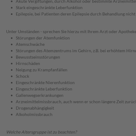
Akute Vergiftungen, durch Alkohol oder bestimmte Arzneimitte
Stark eingeschränkte Leberfunktion
Epilepsie, bei Patienten deren Epilepsie durch Behandlung nich
Unter Umständen - sprechen Sie hierzu mit Ihrem Arzt oder Apotheke
Störungen der Atemfunktion
Atemschwäche
Störungen des Atemzentrums im Gehirn, z.B. bei erhöhtem Hirn
Bewusstseinsstörungen
Hirnschäden
Neigung zu Krampfanfällen
Schock
Eingeschränkte Nierenfunktion
Eingeschränkte Leberfunktion
Gallenwegserkrankungen
Arzneimittelmissbrauch, auch wenn er schon längere Zeit zurüc
Drogenabhängigkeit
Alkoholmissbrauch
Welche Altersgruppe ist zu beachten?