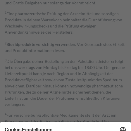
und Gratis-Beigaben nur solange der Vorrat reicht.
1
Eine pharmazeutische Prüfung der Arzneimittel und sonstigen
Produkte in deinem Warenkorb beinhaltet die Durchführung von
Wechselwirkungschecks und die Prüfung etwaiger
Anwendungshinweise des Herstellers.
2
Biozidprodukte
vorsichtig verwenden. Vor Gebrauch stets Etikett
und Produktinformationen lesen.
3
Die Übergabe deiner Bestellung an den Paketdienstleister erfolgt
bei uns werktags von Montag bis Freitag bis 18:00 Uhr. Der genaue
Lieferzeitpunkt kann je nach Region und in Abhängigkeit der
Produktverfügbarkeit sowie vom Zustellzeitpunkt des Spediteurs
abweichen. Darüber hinaus können notwendige pharmazeutische
Prüfungen, die zu deiner Arzneimittelsicherheit dienen, die
Lieferfrist um die Dauer der Prüfungen einschließlich Klärungen
verlängern.
4
Für verschreibungspflichtige Medikamente stellt der Arzt ein
Rezept aus und der Patient erhält sie in der Apotheke. Die
gesetzliche Krankenversicherung übernimmt in der Regel die