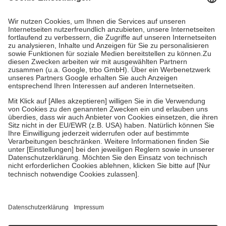
Kosten dafür, der Versicherte trägt einen Teil davon als Zuzahlung
mit.
Grundsätzlich leisten Mitglieder Zuzahlungen in Höhe von zehn
Prozent des Abgabepreises,
mindestens
jedoch
fünf Euro
und
höchstens zehn Euro.
Es sind jedoch nie mehr als die tatsächlichen
Kosten der Leistung zu entrichten.
Diese Regeln gelten grundsätzlich auch für Online-Apotheken.
Bei Heilmitteln und häuslicher Krankenpflege beträgt die
Zuzahlung zehn Prozent der Kosten sowie zehn Euro je
Verordnung.
Um das Engagement der Versicherten für ihre eigene Gesundheit zu
stärken und die besondere Stellung der Familie zu unterstützen,
fallen
keine Zuzahlungen
an bei:
• Kindern und Jugendlichen bis zum vollendeten 18. Lebensjahr
mit Ausnahme der Fahrkosten
• Untersuchungen zur Vorsorge und Früherkennung, die von der
GKV getragen werden
• empfohlenen Schutzimpfungen
• Harn- und Blutteststreifen
Wir nutzen Trusted Shops als unabhängigen Dienstleister für die
Einholung von Bewertungen. Trusted Shops hat Maßnahmen