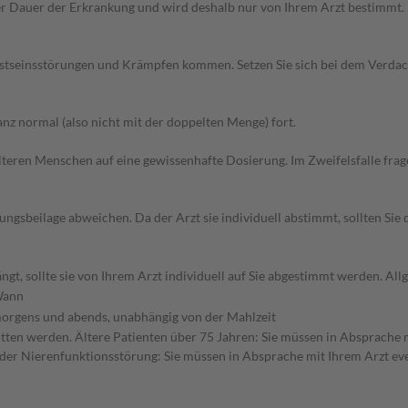
 Dauer der Erkrankung und wird deshalb nur von Ihrem Arzt bestimmt. D
stseinsstörungen und Krämpfen kommen. Setzen Sie sich bei dem Verdac
z normal (also nicht mit der doppelten Menge) fort.
d älteren Menschen auf eine gewissenhafte Dosierung. Im Zweifelsfalle f
gsbeilage abweichen. Da der Arzt sie individuell abstimmt, sollten Si
gt, sollte sie von Ihrem Arzt individuell auf Sie abgestimmt werden. A
ann
orgens und abends, unabhängig von der Mahlzeit
ritten werden. Ältere Patienten über 75 Jahren: Sie müssen in Absprache 
der Nierenfunktionsstörung: Sie müssen in Absprache mit Ihrem Arzt eve