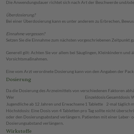
Die Anwendungsdauer richtet sich nach Art der Beschwerde und/oder
Überdosierung?
Bei einer Überdosierung kann es unter anderem zu Erbrechen, Bewus
Einnahme vergessen?
Setzen Sie die Einnahme zum nächsten vorgeschriebenen Zeitpunkt gan
Generell gilt: Achten Sie vor allem bei Säuglingen, Kleinkindern un
Vorsichtsmaßnahmen.
Eine vom Arzt verordnete Dosierung kann von den Angaben der Packun
Dosierung
Da die Dosierung des Arzneimittels von verschiedenen Faktoren abhän
Wer
Einzeldosis
Gesamtdosis
W
Jugendliche ab 12 Jahren und Erwachsene
1 Tablette
2-mal täglich
m
Höchstdosis: Eine Dosis von 4 Tabletten pro Tag sollte nicht übersch
oder den Dosierungsabstand verlängern. Patienten mit einer Leber- o
Dosierungsabstand verlängern.
Wirkstoffe