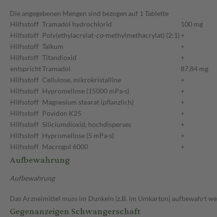
Die angegebenen Mengen sind bezogen auf 1 Tablette
Hilfsstoff
Tramadol hydrochlorid
100 mg
Hilfsstoff
Poly(ethylacrylat-
co
-methylmethacrylat) (2:1)
+
Hilfsstoff
Talkum
+
Hilfsstoff
Titandioxid
+
entspricht
Tramadol
87,84 mg
Hilfsstoff
Cellulose, mikrokristalline
+
Hilfsstoff
Hypromellose (15000 mPa·s)
+
Hilfsstoff
Magnesium stearat (pflanzlich)
+
Hilfsstoff
Povidon K25
+
Hilfsstoff
Siliciumdioxid, hochdisperses
+
Hilfsstoff
Hypromellose (5 mPa·s)
+
Hilfsstoff
Macrogol 6000
+
Aufbewahrung
Aufbewahrung
Das Arzneimittel muss im Dunkeln (z.B. im Umkarton) aufbewahrt we
Gegenanzeigen Schwangerschaft