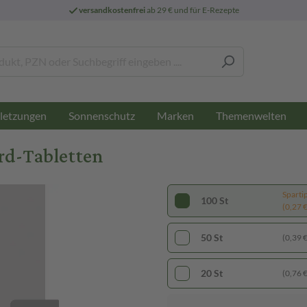
versandkostenfrei
ab 29 € und für E-Rezepte
letzungen
Sonnenschutz
Marken
Themenwelten
rd-Tabletten
Sparti
100 St
(0,27 € 
50 St
(0,39 € 
20 St
(0,76 € 