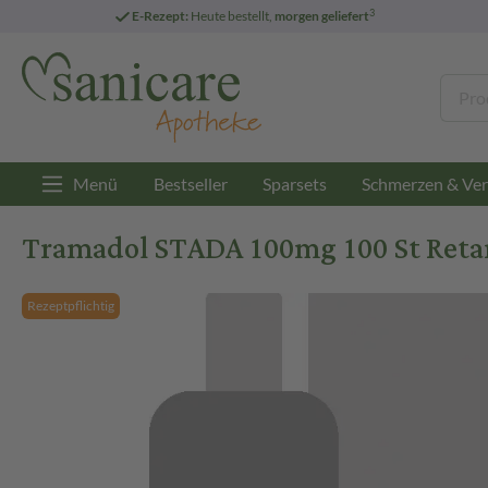
3
E-Rezept:
Heute bestellt,
morgen geliefert
Menü
Bestseller
Sparsets
Schmerzen & Ver
Tramadol STADA 100mg 100 St Reta
Rezeptpflichtig