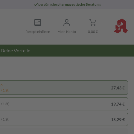
persönliche
pharmazeutische Beratung
Rezept einlösen
Mein Konto
0,00 €
Deine Vorteile
pp
27,43 €
/ 1 St)
19,74 €
/ 1 St)
15,29 €
/ 1 St)