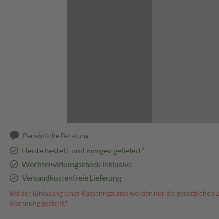
Abbildung kann abweichen
Persönliche Beratung
Heute bestellt und morgen geliefert³
Wechselwirkungscheck inklusive
Versandkostenfreie Lieferung
Bei der Einlösung eines Kassenrezeptes werden nur die gesetzlichen 
Rechnung gestellt.⁴