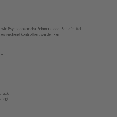
l wie Psychopharmaka, Schmerz- oder Schlafmittel
t ausreichend kontrolliert werden kann
r:
druck
kliegt