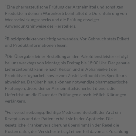
1
Eine pharmazeutische Prüfung der Arzneimittel und sonstigen
Produkte in deinem Warenkorb beinhaltet die Durchführung von
Wechselwirkungschecks und die Prüfung etwaiger
Anwendungshinweise des Herstellers.
2
Biozidprodukte
vorsichtig verwenden. Vor Gebrauch stets Etikett
und Produktinformationen lesen.
3
Die Übergabe deiner Bestellung an den Paketdienstleister erfolgt
bei uns werktags von Montag bis Freitag bis 18:00 Uhr. Der genaue
Lieferzeitpunkt kann je nach Region und in Abhängigkeit der
Produktverfügbarkeit sowie vom Zustellzeitpunkt des Spediteurs
abweichen. Darüber hinaus können notwendige pharmazeutische
Prüfungen, die zu deiner Arzneimittelsicherheit dienen, die
Lieferfrist um die Dauer der Prüfungen einschließlich Klärungen
verlängern.
4
Für verschreibungspflichtige Medikamente stellt der Arzt ein
Rezept aus und der Patient erhält sie in der Apotheke. Die
gesetzliche Krankenversicherung übernimmt in der Regel die
Kosten dafür, der Versicherte trägt einen Teil davon als Zuzahlung