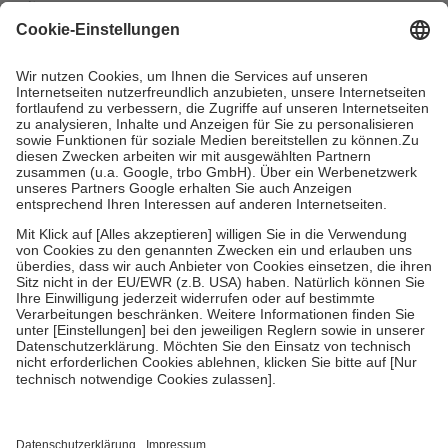
mit.
Grundsätzlich leisten Mitglieder Zuzahlungen in Höhe von zehn
Prozent des Abgabepreises,
mindestens
jedoch
fünf Euro
und
höchstens zehn Euro.
Es sind jedoch nie mehr als die tatsächlichen
Kosten der Leistung zu entrichten.
Diese Regeln gelten grundsätzlich auch für Online-Apotheken.
Bei Heilmitteln und häuslicher Krankenpflege beträgt die
Zuzahlung zehn Prozent der Kosten sowie zehn Euro je
Verordnung.
Um das Engagement der Versicherten für ihre eigene Gesundheit zu
stärken und die besondere Stellung der Familie zu unterstützen,
fallen
keine Zuzahlungen
an bei:
• Kindern und Jugendlichen bis zum vollendeten 18. Lebensjahr
mit Ausnahme der Fahrkosten
• Untersuchungen zur Vorsorge und Früherkennung, die von der
GKV getragen werden
• empfohlenen Schutzimpfungen
• Harn- und Blutteststreifen
Wir nutzen Trusted Shops als unabhängigen Dienstleister für die
Einholung von Bewertungen. Trusted Shops hat Maßnahmen
getroffen, um sicherzustellen, dass es sich um echte Bewertungen