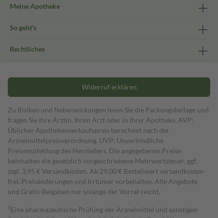
Meine Apotheke
So geht's
Rechtliches
Widerruf erklären
Zu Risiken und Nebenwirkungen lesen Sie die Packungsbeilage und
fragen Sie Ihre Ärztin, Ihren Arzt oder in Ihrer Apotheke. AVP:
Üblicher Apothekenverkaufspreis berechnet nach der
Arzneimittelpreisverordnung. UVP: Unverbindliche
Preisempfehlung des Herstellers. Die angegebenen Preise
beinhalten die gesetzlich vorgeschriebene Mehrwertsteuer, ggf.
zzgl. 3,95 € Versandkosten. Ab 29,00 € Bestell­wert versand­kosten­
frei. Preisänderungen und Irrtümer vorbehalten. Alle Angebote
und Gratis-Beigaben nur solange der Vorrat reicht.
1
Eine pharmazeutische Prüfung der Arzneimittel und sonstigen