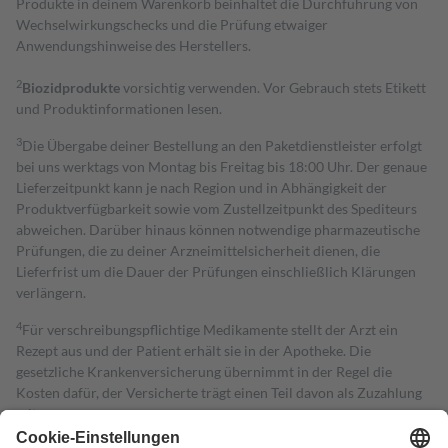
Produkte in deinem Warenkorb beinhaltet die Durchführung von
Wechselwirkungschecks und die Prüfung etwaiger
Anwendungshinweise des Herstellers.
2
Biozidprodukte
vorsichtig verwenden. Vor Gebrauch stets Etikett
und Produktinformationen lesen.
3
Die Übergabe deiner Bestellung an den Paketdienstleister erfolgt
bei uns werktags von Montag bis Freitag bis 18:00 Uhr. Der genaue
Lieferzeitpunkt kann je nach Region und in Abhängigkeit der
Produktverfügbarkeit sowie vom Zustellzeitpunkt des Spediteurs
abweichen. Darüber hinaus können notwendige pharmazeutische
Prüfungen, die zu deiner Arzneimittelsicherheit dienen, die
Lieferfrist um die Dauer der Prüfungen einschließlich Klärungen
verlängern.
4
Für verschreibungspflichtige Medikamente stellt der Arzt ein
Rezept aus und der Patient erhält sie in der Apotheke. Die
gesetzliche Krankenversicherung übernimmt in der Regel die
Kosten dafür, der Versicherte trägt einen Teil davon als Zuzahlung
mit.
Grundsätzlich leisten Mitglieder Zuzahlungen in Höhe von zehn