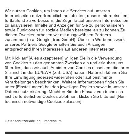
Prozent des Abgabepreises,
mindestens
jedoch
fünf Euro
und
höchstens zehn Euro.
Es sind jedoch nie mehr als die tatsächlichen
Kosten der Leistung zu entrichten.
Diese Regeln gelten grundsätzlich auch für Online-Apotheken.
Bei Heilmitteln und häuslicher Krankenpflege beträgt die
Zuzahlung zehn Prozent der Kosten sowie zehn Euro je
Verordnung.
Um das Engagement der Versicherten für ihre eigene Gesundheit zu
stärken und die besondere Stellung der Familie zu unterstützen,
fallen
keine Zuzahlungen
an bei:
• Kindern und Jugendlichen bis zum vollendeten 18. Lebensjahr
mit Ausnahme der Fahrkosten
• Untersuchungen zur Vorsorge und Früherkennung, die von der
GKV getragen werden
• empfohlenen Schutzimpfungen
• Harn- und Blutteststreifen
Wir nutzen Trusted Shops als unabhängigen Dienstleister für die
Einholung von Bewertungen. Trusted Shops hat Maßnahmen
getroffen, um sicherzustellen, dass es sich um echte Bewertungen
handelt. Mehr Informationen findest du hier:
https://help.etrusted.com/hc/de/articles/4419944605341