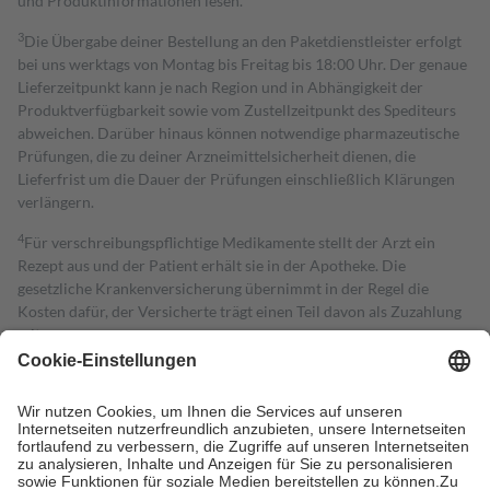
und Produktinformationen lesen.
3
Die Übergabe deiner Bestellung an den Paketdienstleister erfolgt
bei uns werktags von Montag bis Freitag bis 18:00 Uhr. Der genaue
Lieferzeitpunkt kann je nach Region und in Abhängigkeit der
Produktverfügbarkeit sowie vom Zustellzeitpunkt des Spediteurs
abweichen. Darüber hinaus können notwendige pharmazeutische
Prüfungen, die zu deiner Arzneimittelsicherheit dienen, die
Lieferfrist um die Dauer der Prüfungen einschließlich Klärungen
verlängern.
4
Für verschreibungspflichtige Medikamente stellt der Arzt ein
Rezept aus und der Patient erhält sie in der Apotheke. Die
gesetzliche Krankenversicherung übernimmt in der Regel die
Kosten dafür, der Versicherte trägt einen Teil davon als Zuzahlung
mit.
Grundsätzlich leisten Mitglieder Zuzahlungen in Höhe von zehn
Prozent des Abgabepreises,
mindestens
jedoch
fünf Euro
und
höchstens zehn Euro.
Es sind jedoch nie mehr als die tatsächlichen
Kosten der Leistung zu entrichten.
Diese Regeln gelten grundsätzlich auch für Online-Apotheken.
Bei Heilmitteln und häuslicher Krankenpflege beträgt die