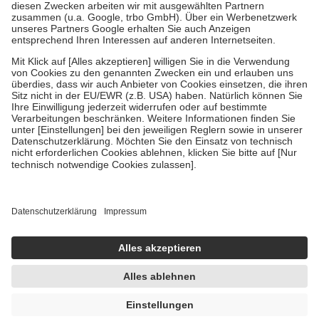
Zuzahlung zehn Prozent der Kosten sowie zehn Euro je
Verordnung.
Um das Engagement der Versicherten für ihre eigene Gesundheit zu
stärken und die besondere Stellung der Familie zu unterstützen,
fallen
keine Zuzahlungen
an bei:
• Kindern und Jugendlichen bis zum vollendeten 18. Lebensjahr
mit Ausnahme der Fahrkosten
• Untersuchungen zur Vorsorge und Früherkennung, die von der
GKV getragen werden
• empfohlenen Schutzimpfungen
• Harn- und Blutteststreifen
Wir nutzen Trusted Shops als unabhängigen Dienstleister für die
Einholung von Bewertungen. Trusted Shops hat Maßnahmen
getroffen, um sicherzustellen, dass es sich um echte Bewertungen
handelt. Mehr Informationen findest du hier:
https://help.etrusted.com/hc/de/articles/4419944605341
Einige Bilder und Inhalte wurden unter Zuhilfenahme künstlicher
Intelligenz erstellt.