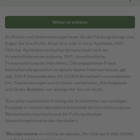
Widerruf erklären
Zu Risiken und Nebenwirkungen lesen Sie die Packungsbeilage und
fragen Sie Ihre Ärztin, Ihren Arzt oder in Ihrer Apotheke. AVP:
Üblicher Apothekenverkaufspreis berechnet nach der
Arzneimittelpreisverordnung. UVP: Unverbindliche
Preisempfehlung des Herstellers. Die angegebenen Preise
beinhalten die gesetzlich vorgeschriebene Mehrwertsteuer, ggf.
zzgl. 3,95 € Versandkosten. Ab 29,00 € Bestell­wert versand­kosten­
frei. Preisänderungen und Irrtümer vorbehalten. Alle Angebote
und Gratis-Beigaben nur solange der Vorrat reicht.
1
Eine pharmazeutische Prüfung der Arzneimittel und sonstigen
Produkte in deinem Warenkorb beinhaltet die Durchführung von
Wechselwirkungschecks und die Prüfung etwaiger
Anwendungshinweise des Herstellers.
2
Biozidprodukte
vorsichtig verwenden. Vor Gebrauch stets Etikett