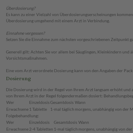
Überdosierung?
Es kann zu einer Vielzahl von Überdosierungserscheinungen kommen,
Überdosierung umgehend mit einem Arzt in Verbindung.
Einnahme vergessen?
Setzen Sie die Einnahme zum nächsten vorgeschriebenen Zeitpunkt gan
Generell gilt: Achten Sie vor allem bei Säuglingen, Kleinkindern un
Vorsichtsmaßnahmen.
Eine vom Arzt verordnete Dosierung kann von den Angaben der Packun
Dosierung
Die Dosierung wird in der Regel von Ihrem Arzt langsam erhöht und a
von Ihrem Arzt in der Regel folgendermaßen dosiert: Behandlungsbe
Wer
Einzeldosis
Gesamtdosis
Wann
Erwachsene
1 Tablette
1-mal täglich
morgens, unabhängig von der M
Folgebehandlung:
Wer
Einzeldosis
Gesamtdosis
Wann
Erwachsene
2-4 Tabletten
1-mal täglich
morgens, unabhängig von der