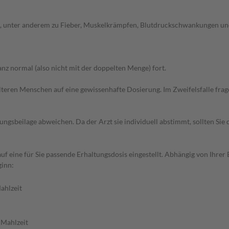
 unter anderem zu Fieber, Muskelkrämpfen, Blutdruckschwankungen und 
z normal (also nicht mit der doppelten Menge) fort.
d älteren Menschen auf eine gewissenhafte Dosierung. Im Zweifelsfalle f
gsbeilage abweichen. Da der Arzt sie individuell abstimmt, sollten Si
uf eine für Sie passende Erhaltungsdosis eingestellt. Abhängig von Ihr
ginn:
ahlzeit
 Mahlzeit