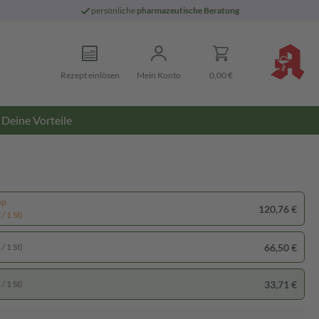
persönliche
pharmazeutische Beratung
Rezept einlösen
Mein Konto
0,00 €
Deine Vorteile
pp
120,76 €
/ 1 St)
66,50 €
/ 1 St)
33,71 €
/ 1 St)