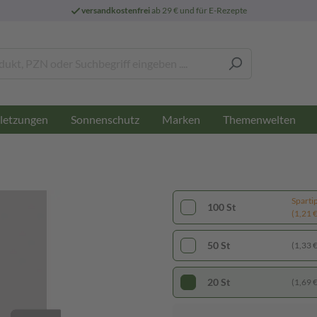
versandkostenfrei
ab 29 € und für E-Rezepte
letzungen
Sonnenschutz
Marken
Themenwelten
Sparti
100 St
(1,21 € 
50 St
(1,33 € 
20 St
(1,69 € 