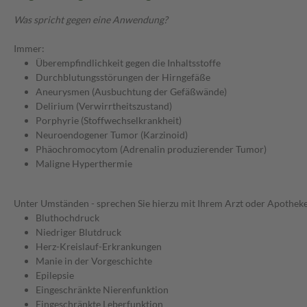
Was spricht gegen eine Anwendung?
Immer:
Überempfindlichkeit gegen die Inhaltsstoffe
Durchblutungsstörungen der Hirngefäße
Aneurysmen (Ausbuchtung der Gefäßwände)
Delirium (Verwirrtheitszustand)
Porphyrie (Stoffwechselkrankheit)
Neuroendogener Tumor (Karzinoid)
Phäochromocytom (Adrenalin produzierender Tumor)
Maligne Hyperthermie
Unter Umständen - sprechen Sie hierzu mit Ihrem Arzt oder Apotheke
Bluthochdruck
Niedriger Blutdruck
Herz-Kreislauf-Erkrankungen
Manie in der Vorgeschichte
Epilepsie
Eingeschränkte Nierenfunktion
Eingeschränkte Leberfunktion