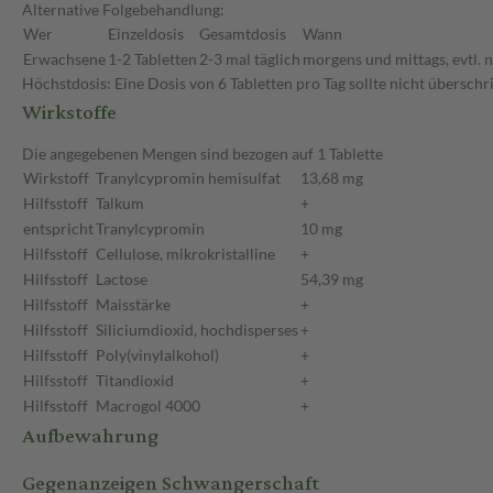
Alternative Folgebehandlung:
Wer
Einzeldosis
Gesamtdosis
Wann
Erwachsene
1-2 Tabletten
2-3 mal täglich
morgens und mittags, evtl. 
Höchstdosis: Eine Dosis von 6 Tabletten pro Tag sollte nicht überschr
Wirkstoffe
Die angegebenen Mengen sind bezogen auf 1 Tablette
Wirkstoff
Tranylcypromin hemisulfat
13,68 mg
Hilfsstoff
Talkum
+
entspricht
Tranylcypromin
10 mg
Hilfsstoff
Cellulose, mikrokristalline
+
Hilfsstoff
Lactose
54,39 mg
Hilfsstoff
Maisstärke
+
Hilfsstoff
Siliciumdioxid, hochdisperses
+
Hilfsstoff
Poly(vinylalkohol)
+
Hilfsstoff
Titandioxid
+
Hilfsstoff
Macrogol 4000
+
Aufbewahrung
Gegenanzeigen Schwangerschaft