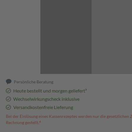
Abbildung kann abweichen
Persönliche Beratung
Heute bestellt und morgen geliefert³
Wechselwirkungscheck inklusive
Versandkostenfreie Lieferung
Bei der Einlösung eines Kassenrezeptes werden nur die gesetzlichen 
Rechnung gestellt.⁴