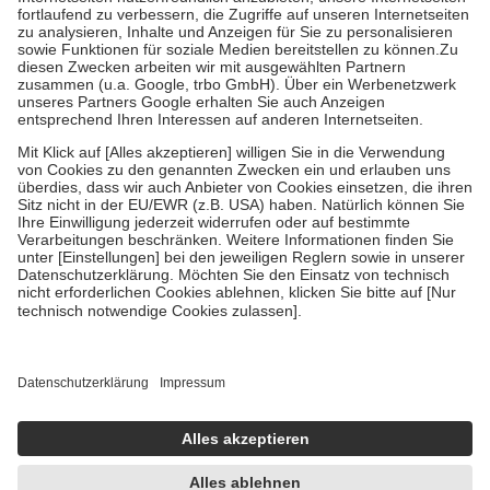
Diese Regeln gelten grundsätzlich auch für Online-Apotheken.
Bei Heilmitteln und häuslicher Krankenpflege beträgt die
Zuzahlung zehn Prozent der Kosten sowie zehn Euro je
Verordnung.
Um das Engagement der Versicherten für ihre eigene Gesundheit zu
stärken und die besondere Stellung der Familie zu unterstützen,
fallen
keine Zuzahlungen
an bei:
• Kindern und Jugendlichen bis zum vollendeten 18. Lebensjahr
mit Ausnahme der Fahrkosten
• Untersuchungen zur Vorsorge und Früherkennung, die von der
GKV getragen werden
• empfohlenen Schutzimpfungen
• Harn- und Blutteststreifen
Wir nutzen Trusted Shops als unabhängigen Dienstleister für die
Einholung von Bewertungen. Trusted Shops hat Maßnahmen
getroffen, um sicherzustellen, dass es sich um echte Bewertungen
handelt. Mehr Informationen findest du hier:
https://help.etrusted.com/hc/de/articles/4419944605341
Einige Bilder und Inhalte wurden unter Zuhilfenahme künstlicher
Intelligenz erstellt.