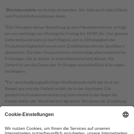
2
Biozidprodukte
vorsichtig verwenden. Vor Gebrauch stets Etikett
und Produktinformationen lesen.
3
Die Übergabe deiner Bestellung an den Paketdienstleister erfolgt
bei uns werktags von Montag bis Freitag bis 18:00 Uhr. Der genaue
Lieferzeitpunkt kann je nach Region und in Abhängigkeit der
Produktverfügbarkeit sowie vom Zustellzeitpunkt des Spediteurs
abweichen. Darüber hinaus können notwendige pharmazeutische
Prüfungen, die zu deiner Arzneimittelsicherheit dienen, die
Lieferfrist um die Dauer der Prüfungen einschließlich Klärungen
verlängern.
4
Für verschreibungspflichtige Medikamente stellt der Arzt ein
Rezept aus und der Patient erhält sie in der Apotheke. Die
gesetzliche Krankenversicherung übernimmt in der Regel die
Kosten dafür, der Versicherte trägt einen Teil davon als Zuzahlung
mit.
Grundsätzlich leisten Mitglieder Zuzahlungen in Höhe von zehn
Prozent des Abgabepreises,
mindestens
jedoch
fünf Euro
und
höchstens zehn Euro.
Es sind jedoch nie mehr als die tatsächlichen
Kosten der Leistung zu entrichten.