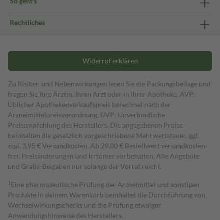
So geht's
Rechtliches
Widerruf erklären
Zu Risiken und Nebenwirkungen lesen Sie die Packungsbeilage und
fragen Sie Ihre Ärztin, Ihren Arzt oder in Ihrer Apotheke. AVP:
Üblicher Apothekenverkaufspreis berechnet nach der
Arzneimittelpreisverordnung. UVP: Unverbindliche
Preisempfehlung des Herstellers. Die angegebenen Preise
beinhalten die gesetzlich vorgeschriebene Mehrwertsteuer, ggf.
zzgl. 3,95 € Versandkosten. Ab 29,00 € Bestell­wert versand­kosten­
frei. Preisänderungen und Irrtümer vorbehalten. Alle Angebote
und Gratis-Beigaben nur solange der Vorrat reicht.
1
Eine pharmazeutische Prüfung der Arzneimittel und sonstigen
Produkte in deinem Warenkorb beinhaltet die Durchführung von
Wechselwirkungschecks und die Prüfung etwaiger
Anwendungshinweise des Herstellers.