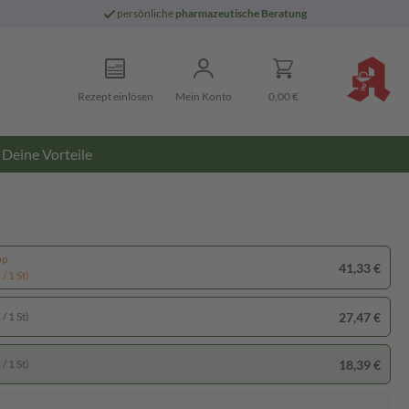
persönliche
pharmazeutische Beratung
Rezept einlösen
Mein Konto
0,00 €
Deine Vorteile
pp
41,33 €
/ 1 St)
27,47 €
/ 1 St)
18,39 €
/ 1 St)