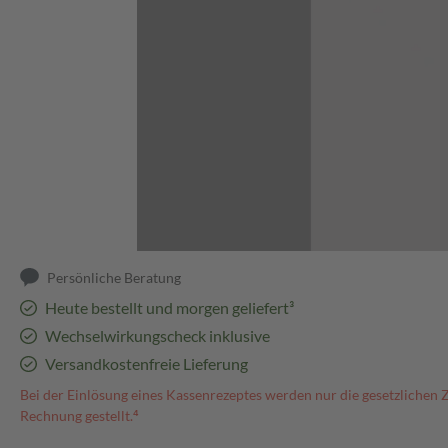
Abbildung kann abweichen
Persönliche Beratung
Heute bestellt und morgen geliefert³
Wechselwirkungscheck inklusive
Versandkostenfreie Lieferung
Bei der Einlösung eines Kassenrezeptes werden nur die gesetzlichen 
Rechnung gestellt.⁴