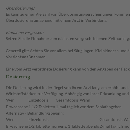
Überdosierung?
Es kann zu einer Vielzahl von Überdosierungserscheinungen kommen,
Überdosierung umgehend mit einem Arzt in Verbindung.
Einnahme vergessen?
Setzen Sie die Einnahme zum nächsten vorgeschriebenen Zeitpunkt gan
Generell gilt: Achten Sie vor allem bei Säuglingen, Kleinkindern un
Vorsichtsmaßnahmen.
Eine vom Arzt verordnete Dosierung kann von den Angaben der Packun
Dosierung
Die Dosierung wird in der Regel von Ihrem Arzt langsam erhöht und au
Wirkstoffstärken zur Verfügung. Abhängig von Ihrer Erkrankung und
Wer
Einzeldosis
Gesamtdosis
Wann
Erwachsene
1 1/2 Tabletten
1-mal täglich
vor dem Schlafengehen
Alternativ - Behandlungsbeginn:
Wer
Einzeldosis
Gesamtdosis
Wa
Erwachsene
1/2 Tablette morgens, 1 Tablette abends
2-mal täglich
mor