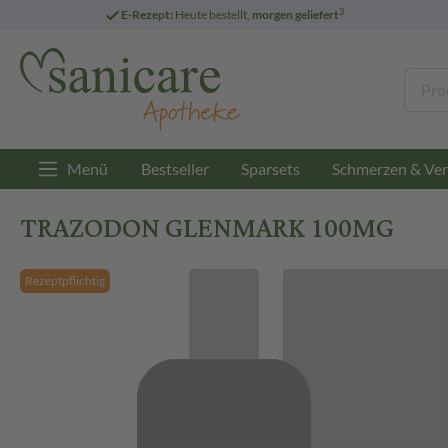
3
E-Rezept:
Heute bestellt,
morgen geliefert
Menü
Bestseller
Sparsets
Schmerzen & Ver
TRAZODON GLENMARK 100MG
Rezeptpflichtig