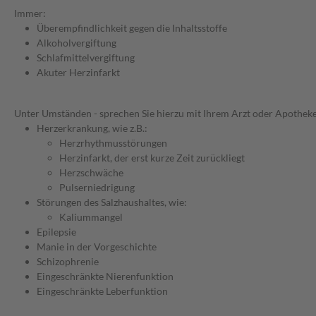
Immer:
Überempfindlichkeit gegen die Inhaltsstoffe
Alkoholvergiftung
Schlafmittelvergiftung
Akuter Herzinfarkt
Unter Umständen - sprechen Sie hierzu mit Ihrem Arzt oder Apotheke
Herzerkrankung, wie z.B.:
Herzrhythmusstörungen
Herzinfarkt, der erst kurze Zeit zurückliegt
Herzschwäche
Pulserniedrigung
Störungen des Salzhaushaltes, wie:
Kaliummangel
Epilepsie
Manie in der Vorgeschichte
Schizophrenie
Eingeschränkte Nierenfunktion
Eingeschränkte Leberfunktion