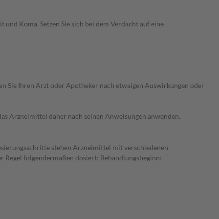
 und Koma. Setzen Sie sich bei dem Verdacht auf eine
ragen Sie Ihren Arzt oder Apotheker nach etwaigen Auswirkungen oder
e das Arzneimittel daher nach seinen Anweisungen anwenden.
osierungsschritte stehen Arzneimittel mit verschiedenen
der Regel folgendermaßen dosiert: Behandlungsbeginn: