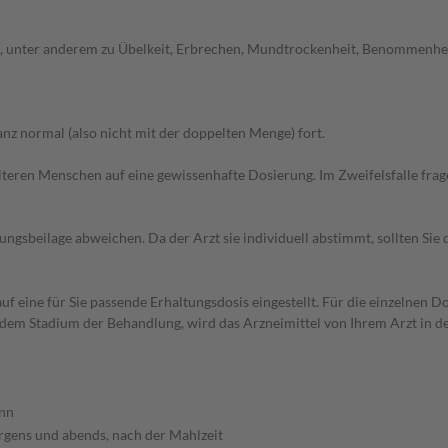
 unter anderem zu Übelkeit, Erbrechen, Mundtrockenheit, Benommenheit
z normal (also nicht mit der doppelten Menge) fort.
d älteren Menschen auf eine gewissenhafte Dosierung. Im Zweifelsfalle f
gsbeilage abweichen. Da der Arzt sie individuell abstimmt, sollten Si
f eine für Sie passende Erhaltungsdosis eingestellt. Für die einzelnen D
 dem Stadium der Behandlung, wird das Arzneimittel von Ihrem Arzt in 
nn
gens und abends, nach der Mahlzeit