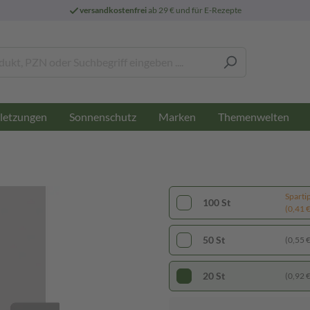
versandkostenfrei
ab 29 € und für E-Rezepte
letzungen
Sonnenschutz
Marken
Themenwelten
Sparti
100 St
(0,41 € 
50 St
(0,55 € 
20 St
(0,92 € 