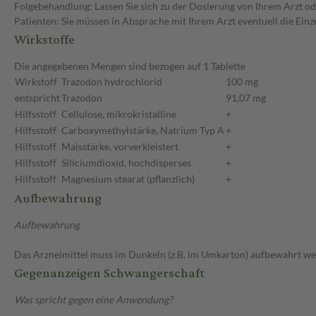
Folgebehandlung: Lassen Sie sich zu der Dosierung von Ihrem Arzt od
Patienten: Sie müssen in Absprache mit Ihrem Arzt eventuell die Ein
Wirkstoffe
Die angegebenen Mengen sind bezogen auf 1 Tablette
Wirkstoff
Trazodon hydrochlorid
100 mg
entspricht
Trazodon
91,07 mg
Hilfsstoff
Cellulose, mikrokristalline
+
Hilfsstoff
Carboxymethylstärke, Natrium Typ A
+
Hilfsstoff
Maisstärke, vorverkleistert
+
Hilfsstoff
Siliciumdioxid, hochdisperses
+
Hilfsstoff
Magnesium stearat (pflanzlich)
+
Aufbewahrung
Aufbewahrung
Das Arzneimittel muss im Dunkeln (z.B. im Umkarton) aufbewahrt we
Gegenanzeigen Schwangerschaft
Was spricht gegen eine Anwendung?