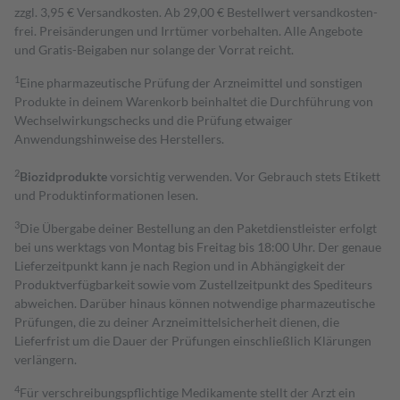
zzgl. 3,95 € Versandkosten. Ab 29,00 € Bestell­wert versand­kosten­
frei. Preisänderungen und Irrtümer vorbehalten. Alle Angebote
und Gratis-Beigaben nur solange der Vorrat reicht.
1
Eine pharmazeutische Prüfung der Arzneimittel und sonstigen
Produkte in deinem Warenkorb beinhaltet die Durchführung von
Wechselwirkungschecks und die Prüfung etwaiger
Anwendungshinweise des Herstellers.
2
Biozidprodukte
vorsichtig verwenden. Vor Gebrauch stets Etikett
und Produktinformationen lesen.
3
Die Übergabe deiner Bestellung an den Paketdienstleister erfolgt
bei uns werktags von Montag bis Freitag bis 18:00 Uhr. Der genaue
Lieferzeitpunkt kann je nach Region und in Abhängigkeit der
Produktverfügbarkeit sowie vom Zustellzeitpunkt des Spediteurs
abweichen. Darüber hinaus können notwendige pharmazeutische
Prüfungen, die zu deiner Arzneimittelsicherheit dienen, die
Lieferfrist um die Dauer der Prüfungen einschließlich Klärungen
verlängern.
4
Für verschreibungspflichtige Medikamente stellt der Arzt ein