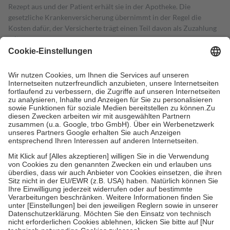
Rezept aus und der Patient erhält sie in der Apotheke. Die
gesetzliche Krankenversicherung übernimmt in der Regel die
Kosten dafür, der Versicherte trägt einen Teil davon als Zuzahlung
mit.
Grundsätzlich leisten Mitglieder Zuzahlungen in Höhe von zehn
Prozent des Abgabepreises,
mindestens
jedoch
fünf Euro
und
höchstens zehn Euro.
Es sind jedoch nie mehr als die tatsächlichen
Kosten der Leistung zu entrichten.
Diese Regeln gelten grundsätzlich auch für Online-Apotheken.
Bei Heilmitteln und häuslicher Krankenpflege beträgt die
Zuzahlung zehn Prozent der Kosten sowie zehn Euro je
Verordnung.
Um das Engagement der Versicherten für ihre eigene Gesundheit zu
stärken und die besondere Stellung der Familie zu unterstützen,
fallen
keine Zuzahlungen
an bei:
• Kindern und Jugendlichen bis zum vollendeten 18. Lebensjahr
mit Ausnahme der Fahrkosten
• Untersuchungen zur Vorsorge und Früherkennung, die von der
GKV getragen werden
• empfohlenen Schutzimpfungen
• Harn- und Blutteststreifen