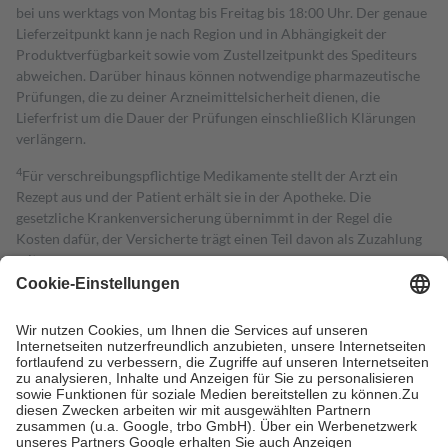
bei uns werktags von Montag bis Freitag bis 18:00 Uhr. Der genaue
Lieferzeitpunkt kann je nach Region und in Abhängigkeit der
Produktverfügbarkeit sowie vom Zustellzeitpunkt des Spediteurs
abweichen. Darüber hinaus können notwendige pharmazeutische
Prüfungen, die zu deiner Arzneimittelsicherheit dienen, die
Lieferfrist um die Dauer der Prüfungen einschließlich Klärungen
verlängern.
4
Für verschreibungspflichtige Medikamente stellt der Arzt ein
Rezept aus und der Patient erhält sie in der Apotheke. Die
gesetzliche Krankenversicherung übernimmt in der Regel die
Kosten dafür, der Versicherte trägt einen Teil davon als Zuzahlung
mit.
Grundsätzlich leisten Mitglieder Zuzahlungen in Höhe von zehn
Prozent des Abgabepreises,
mindestens
jedoch
fünf Euro
und
höchstens zehn Euro.
Es sind jedoch nie mehr als die tatsächlichen
Kosten der Leistung zu entrichten.
Diese Regeln gelten grundsätzlich auch für Online-Apotheken.
Bei Heilmitteln und häuslicher Krankenpflege beträgt die
Zuzahlung zehn Prozent der Kosten sowie zehn Euro je
Verordnung.