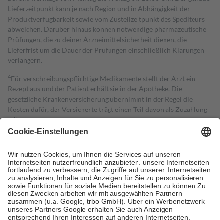
Lieferzeitpunkt kann je nach Region und in Abhängigkeit der
Produktverfügbarkeit sowie vom Zustellzeitpunkt des Spediteurs
abweichen. Darüber hinaus können notwendige pharmazeutische
Prüfungen, die zu deiner Arzneimittelsicherheit dienen, die
Lieferfrist um die Dauer der Prüfungen einschließlich Klärungen
verlängern.
4
Für verschreibungspflichtige Medikamente stellt der Arzt ein
Rezept aus und der Patient erhält sie in der Apotheke. Die
gesetzliche Krankenversicherung übernimmt in der Regel die
Kosten dafür, der Versicherte trägt einen Teil davon als Zuzahlung
mit.
Grundsätzlich leisten Mitglieder Zuzahlungen in Höhe von zehn
Prozent des Abgabepreises,
mindestens
jedoch
fünf Euro
und
höchstens zehn Euro.
Es sind jedoch nie mehr als die tatsächlichen
Kosten der Leistung zu entrichten.
Diese Regeln gelten grundsätzlich auch für Online-Apotheken.
Bei Heilmitteln und häuslicher Krankenpflege beträgt die
Zuzahlung zehn Prozent der Kosten sowie zehn Euro je
Verordnung.
Um das Engagement der Versicherten für ihre eigene Gesundheit zu