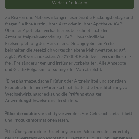
Widerruf erklären
Zu Risiken und Nebenwirkungen lesen Sie die Packungsbeilage und
fragen Sie Ihre Ärztin, Ihren Arzt oder in Ihrer Apotheke. AVP:
Üblicher Apothekenverkaufspreis berechnet nach der
Arzneimittelpreisverordnung. UVP: Unverbindliche
Preisempfehlung des Herstellers. Die angegebenen Preise
beinhalten die gesetzlich vorgeschriebene Mehrwertsteuer, ggf.
zzgl. 3,95 € Versandkosten. Ab 29,00 € Bestell­wert versand­kosten­
frei. Preisänderungen und Irrtümer vorbehalten. Alle Angebote
und Gratis-Beigaben nur solange der Vorrat reicht.
1
Eine pharmazeutische Prüfung der Arzneimittel und sonstigen
Produkte in deinem Warenkorb beinhaltet die Durchführung von
Wechselwirkungschecks und die Prüfung etwaiger
Anwendungshinweise des Herstellers.
2
Biozidprodukte
vorsichtig verwenden. Vor Gebrauch stets Etikett
und Produktinformationen lesen.
3
Die Übergabe deiner Bestellung an den Paketdienstleister erfolgt
bei uns werktags von Montag bis Freitag bis 18:00 Uhr. Der genaue