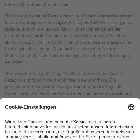
und Produktinformationen lesen.
3
Die Übergabe deiner Bestellung an den Paketdienstleister erfolgt
bei uns werktags von Montag bis Freitag bis 18:00 Uhr. Der genaue
Lieferzeitpunkt kann je nach Region und in Abhängigkeit der
Produktverfügbarkeit sowie vom Zustellzeitpunkt des Spediteurs
abweichen. Darüber hinaus können notwendige pharmazeutische
Prüfungen, die zu deiner Arzneimittelsicherheit dienen, die
Lieferfrist um die Dauer der Prüfungen einschließlich Klärungen
verlängern.
4
Für verschreibungspflichtige Medikamente stellt der Arzt ein
Rezept aus und der Patient erhält sie in der Apotheke. Die
gesetzliche Krankenversicherung übernimmt in der Regel die
Kosten dafür, der Versicherte trägt einen Teil davon als Zuzahlung
mit.
Grundsätzlich leisten Mitglieder Zuzahlungen in Höhe von zehn
Prozent des Abgabepreises,
mindestens
jedoch
fünf Euro
und
höchstens zehn Euro.
Es sind jedoch nie mehr als die tatsächlichen
Kosten der Leistung zu entrichten.
Diese Regeln gelten grundsätzlich auch für Online-Apotheken.
Bei Heilmitteln und häuslicher Krankenpflege beträgt die