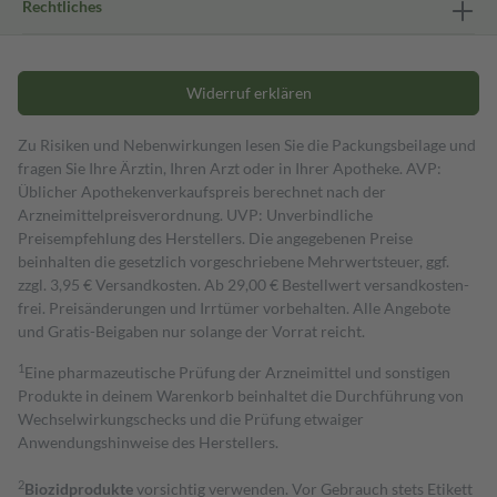
Rechtliches
Widerruf erklären
Zu Risiken und Nebenwirkungen lesen Sie die Packungsbeilage und
fragen Sie Ihre Ärztin, Ihren Arzt oder in Ihrer Apotheke. AVP:
Üblicher Apothekenverkaufspreis berechnet nach der
Arzneimittelpreisverordnung. UVP: Unverbindliche
Preisempfehlung des Herstellers. Die angegebenen Preise
beinhalten die gesetzlich vorgeschriebene Mehrwertsteuer, ggf.
zzgl. 3,95 € Versandkosten. Ab 29,00 € Bestell­wert versand­kosten­
frei. Preisänderungen und Irrtümer vorbehalten. Alle Angebote
und Gratis-Beigaben nur solange der Vorrat reicht.
1
Eine pharmazeutische Prüfung der Arzneimittel und sonstigen
Produkte in deinem Warenkorb beinhaltet die Durchführung von
Wechselwirkungschecks und die Prüfung etwaiger
Anwendungshinweise des Herstellers.
2
Biozidprodukte
vorsichtig verwenden. Vor Gebrauch stets Etikett