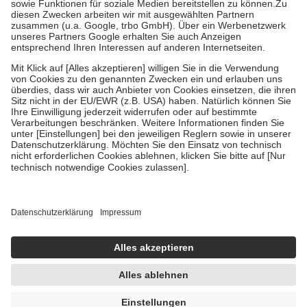
Zuzahlung zehn Prozent der Kosten sowie zehn Euro je
Verordnung.
Um das Engagement der Versicherten für ihre eigene Gesundheit zu
stärken und die besondere Stellung der Familie zu unterstützen,
fallen
keine Zuzahlungen
an bei:
• Kindern und Jugendlichen bis zum vollendeten 18. Lebensjahr
mit Ausnahme der Fahrkosten
• Untersuchungen zur Vorsorge und Früherkennung, die von der
GKV getragen werden
• empfohlenen Schutzimpfungen
• Harn- und Blutteststreifen
Wir nutzen Trusted Shops als unabhängigen Dienstleister für die
Einholung von Bewertungen. Trusted Shops hat Maßnahmen
getroffen, um sicherzustellen, dass es sich um echte Bewertungen
handelt. Mehr Informationen findest du hier:
https://help.etrusted.com/hc/de/articles/4419944605341
Einige Bilder und Inhalte wurden unter Zuhilfenahme künstlicher
Intelligenz erstellt.