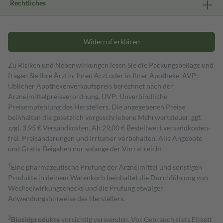
Rechtliches
Widerruf erklären
Zu Risiken und Nebenwirkungen lesen Sie die Packungsbeilage und
fragen Sie Ihre Ärztin, Ihren Arzt oder in Ihrer Apotheke. AVP:
Üblicher Apothekenverkaufspreis berechnet nach der
Arzneimittelpreisverordnung. UVP: Unverbindliche
Preisempfehlung des Herstellers. Die angegebenen Preise
beinhalten die gesetzlich vorgeschriebene Mehrwertsteuer, ggf.
zzgl. 3,95 € Versandkosten. Ab 29,00 € Bestell­wert versand­kosten­
frei. Preisänderungen und Irrtümer vorbehalten. Alle Angebote
und Gratis-Beigaben nur solange der Vorrat reicht.
1
Eine pharmazeutische Prüfung der Arzneimittel und sonstigen
Produkte in deinem Warenkorb beinhaltet die Durchführung von
Wechselwirkungschecks und die Prüfung etwaiger
Anwendungshinweise des Herstellers.
2
Biozidprodukte
vorsichtig verwenden. Vor Gebrauch stets Etikett