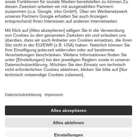
Zuzahlung zehn Prozent der Kosten sowie zehn Euro je
Verordnung.
Um das Engagement der Versicherten für ihre eigene Gesundheit zu
stärken und die besondere Stellung der Familie zu unterstützen,
fallen
keine Zuzahlungen
an bei:
• Kindern und Jugendlichen bis zum vollendeten 18. Lebensjahr
mit Ausnahme der Fahrkosten
• Untersuchungen zur Vorsorge und Früherkennung, die von der
GKV getragen werden
• empfohlenen Schutzimpfungen
• Harn- und Blutteststreifen
Wir nutzen Trusted Shops als unabhängigen Dienstleister für die
Einholung von Bewertungen. Trusted Shops hat Maßnahmen
getroffen, um sicherzustellen, dass es sich um echte Bewertungen
handelt. Mehr Informationen findest du hier:
https://help.etrusted.com/hc/de/articles/4419944605341
Einige Bilder und Inhalte wurden unter Zuhilfenahme künstlicher
Intelligenz erstellt.