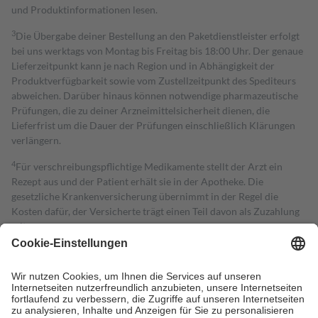
und Produktinformationen lesen.
3
Die Übergabe deiner Bestellung an den Paketdienstleister erfolgt
bei uns werktags von Montag bis Freitag bis 18:00 Uhr. Der genaue
Lieferzeitpunkt kann je nach Region und in Abhängigkeit der
Produktverfügbarkeit sowie vom Zustellzeitpunkt des Spediteurs
abweichen. Darüber hinaus können notwendige pharmazeutische
Prüfungen, die zu deiner Arzneimittelsicherheit dienen, die
Lieferfrist um die Dauer der Prüfungen einschließlich Klärungen
verlängern.
4
Für verschreibungspflichtige Medikamente stellt der Arzt ein
Rezept aus und der Patient erhält sie in der Apotheke. Die
gesetzliche Krankenversicherung übernimmt in der Regel die
Kosten dafür, der Versicherte trägt einen Teil davon als Zuzahlung
mit.
Grundsätzlich leisten Mitglieder Zuzahlungen in Höhe von zehn
Prozent des Abgabepreises,
mindestens
jedoch
fünf Euro
und
höchstens zehn Euro.
Es sind jedoch nie mehr als die tatsächlichen
Kosten der Leistung zu entrichten.
Diese Regeln gelten grundsätzlich auch für Online-Apotheken.
Bei Heilmitteln und häuslicher Krankenpflege beträgt die