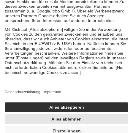
Zuzahlung zehn Prozent der Kosten sowie zehn Euro je
Verordnung.
Um das Engagement der Versicherten für ihre eigene Gesundheit zu
stärken und die besondere Stellung der Familie zu unterstützen,
fallen
keine Zuzahlungen
an bei:
• Kindern und Jugendlichen bis zum vollendeten 18. Lebensjahr
mit Ausnahme der Fahrkosten
• Untersuchungen zur Vorsorge und Früherkennung, die von der
GKV getragen werden
• empfohlenen Schutzimpfungen
• Harn- und Blutteststreifen
Wir nutzen Trusted Shops als unabhängigen Dienstleister für die
Einholung von Bewertungen. Trusted Shops hat Maßnahmen
getroffen, um sicherzustellen, dass es sich um echte Bewertungen
handelt. Mehr Informationen findest du hier:
https://help.etrusted.com/hc/de/articles/4419944605341
Einige Bilder und Inhalte wurden unter Zuhilfenahme künstlicher
Intelligenz erstellt.