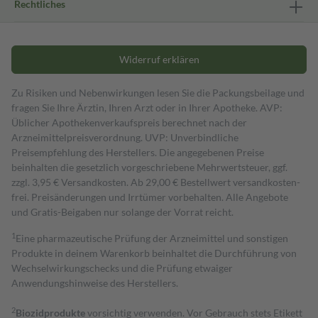
Rechtliches
Widerruf erklären
Zu Risiken und Nebenwirkungen lesen Sie die Packungsbeilage und
fragen Sie Ihre Ärztin, Ihren Arzt oder in Ihrer Apotheke. AVP:
Üblicher Apothekenverkaufspreis berechnet nach der
Arzneimittelpreisverordnung. UVP: Unverbindliche
Preisempfehlung des Herstellers. Die angegebenen Preise
beinhalten die gesetzlich vorgeschriebene Mehrwertsteuer, ggf.
zzgl. 3,95 € Versandkosten. Ab 29,00 € Bestell­wert versand­kosten­
frei. Preisänderungen und Irrtümer vorbehalten. Alle Angebote
und Gratis-Beigaben nur solange der Vorrat reicht.
1
Eine pharmazeutische Prüfung der Arzneimittel und sonstigen
Produkte in deinem Warenkorb beinhaltet die Durchführung von
Wechselwirkungschecks und die Prüfung etwaiger
Anwendungshinweise des Herstellers.
2
Biozidprodukte
vorsichtig verwenden. Vor Gebrauch stets Etikett