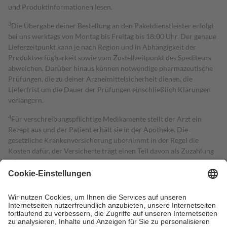
und Produktinformationen lesen.
3
Die Übergabe deiner Bestellung an den Paketdienstleister erfolgt
bei uns werktags von Montag bis Freitag bis 18:00 Uhr. Der genaue
Lieferzeitpunkt kann je nach Region und in Abhängigkeit der
Produktverfügbarkeit sowie vom Zustellzeitpunkt des Spediteurs
abweichen. Darüber hinaus können notwendige pharmazeutische
Prüfungen, die zu deiner Arzneimittelsicherheit dienen, die
Lieferfrist um die Dauer der Prüfungen einschließlich Klärungen
verlängern.
4
Für verschreibungspflichtige Medikamente stellt der Arzt ein
Rezept aus und der Patient erhält sie in der Apotheke. Die
gesetzliche Krankenversicherung übernimmt in der Regel die
Kosten dafür, der Versicherte trägt einen Teil davon als Zuzahlung
mit.
Grundsätzlich leisten Mitglieder Zuzahlungen in Höhe von zehn
Prozent des Abgabepreises,
mindestens
jedoch
fünf Euro
und
höchstens zehn Euro.
Es sind jedoch nie mehr als die tatsächlichen
Kosten der Leistung zu entrichten.
Diese Regeln gelten grundsätzlich auch für Online-Apotheken.
Bei Heilmitteln und häuslicher Krankenpflege beträgt die