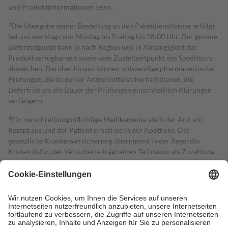
und Produktinformationen lesen.
3
Die Übergabe deiner Bestellung an den Paketdienstleister erfolgt
bei uns werktags von Montag bis Freitag bis 18:00 Uhr. Der genaue
Lieferzeitpunkt kann je nach Region und in Abhängigkeit der
Produktverfügbarkeit sowie vom Zustellzeitpunkt des Spediteurs
abweichen. Darüber hinaus können notwendige pharmazeutische
Prüfungen, die zu deiner Arzneimittelsicherheit dienen, die
Lieferfrist um die Dauer der Prüfungen einschließlich Klärungen
verlängern.
4
Für verschreibungspflichtige Medikamente stellt der Arzt ein
Rezept aus und der Patient erhält sie in der Apotheke. Die
gesetzliche Krankenversicherung übernimmt in der Regel die
Kosten dafür, der Versicherte trägt einen Teil davon als Zuzahlung
mit.
Grundsätzlich leisten Mitglieder Zuzahlungen in Höhe von zehn
Prozent des Abgabepreises,
mindestens
jedoch
fünf Euro
und
höchstens zehn Euro.
Es sind jedoch nie mehr als die tatsächlichen
Kosten der Leistung zu entrichten.
Diese Regeln gelten grundsätzlich auch für Online-Apotheken.
Bei Heilmitteln und häuslicher Krankenpflege beträgt die