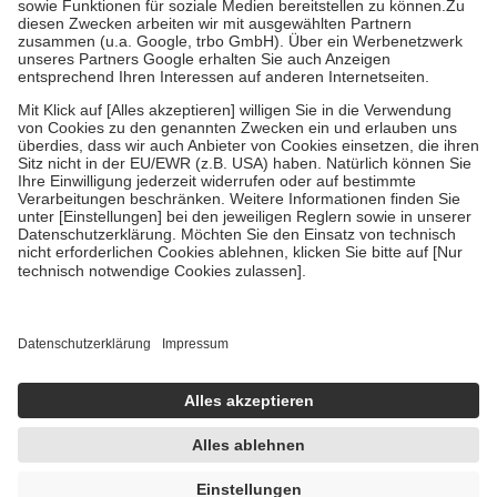
Zuzahlung zehn Prozent der Kosten sowie zehn Euro je
Verordnung.
Um das Engagement der Versicherten für ihre eigene Gesundheit zu
stärken und die besondere Stellung der Familie zu unterstützen,
fallen
keine Zuzahlungen
an bei:
• Kindern und Jugendlichen bis zum vollendeten 18. Lebensjahr
mit Ausnahme der Fahrkosten
• Untersuchungen zur Vorsorge und Früherkennung, die von der
GKV getragen werden
• empfohlenen Schutzimpfungen
• Harn- und Blutteststreifen
Wir nutzen Trusted Shops als unabhängigen Dienstleister für die
Einholung von Bewertungen. Trusted Shops hat Maßnahmen
getroffen, um sicherzustellen, dass es sich um echte Bewertungen
handelt. Mehr Informationen findest du hier:
https://help.etrusted.com/hc/de/articles/4419944605341
Einige Bilder und Inhalte wurden unter Zuhilfenahme künstlicher
Intelligenz erstellt.