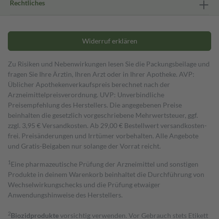
Rechtliches
Widerruf erklären
Zu Risiken und Nebenwirkungen lesen Sie die Packungsbeilage und
fragen Sie Ihre Ärztin, Ihren Arzt oder in Ihrer Apotheke. AVP:
Üblicher Apothekenverkaufspreis berechnet nach der
Arzneimittelpreisverordnung. UVP: Unverbindliche
Preisempfehlung des Herstellers. Die angegebenen Preise
beinhalten die gesetzlich vorgeschriebene Mehrwertsteuer, ggf.
zzgl. 3,95 € Versandkosten. Ab 29,00 € Bestell­wert versand­kosten­
frei. Preisänderungen und Irrtümer vorbehalten. Alle Angebote
und Gratis-Beigaben nur solange der Vorrat reicht.
1
Eine pharmazeutische Prüfung der Arzneimittel und sonstigen
Produkte in deinem Warenkorb beinhaltet die Durchführung von
Wechselwirkungschecks und die Prüfung etwaiger
Anwendungshinweise des Herstellers.
2
Biozidprodukte
vorsichtig verwenden. Vor Gebrauch stets Etikett