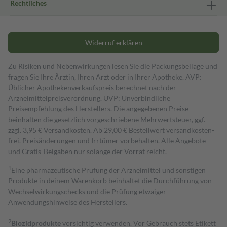
Rechtliches
Widerruf erklären
Zu Risiken und Nebenwirkungen lesen Sie die Packungsbeilage und
fragen Sie Ihre Ärztin, Ihren Arzt oder in Ihrer Apotheke. AVP:
Üblicher Apothekenverkaufspreis berechnet nach der
Arzneimittelpreisverordnung. UVP: Unverbindliche
Preisempfehlung des Herstellers. Die angegebenen Preise
beinhalten die gesetzlich vorgeschriebene Mehrwertsteuer, ggf.
zzgl. 3,95 € Versandkosten. Ab 29,00 € Bestell­wert versand­kosten­
frei. Preisänderungen und Irrtümer vorbehalten. Alle Angebote
und Gratis-Beigaben nur solange der Vorrat reicht.
1
Eine pharmazeutische Prüfung der Arzneimittel und sonstigen
Produkte in deinem Warenkorb beinhaltet die Durchführung von
Wechselwirkungschecks und die Prüfung etwaiger
Anwendungshinweise des Herstellers.
2
Biozidprodukte
vorsichtig verwenden. Vor Gebrauch stets Etikett