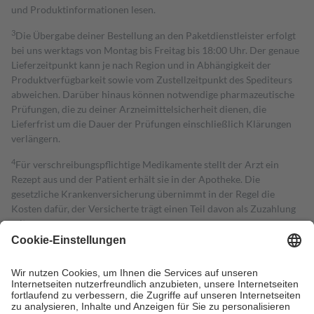
und Produktinformationen lesen.
3
Die Übergabe deiner Bestellung an den Paketdienstleister erfolgt
bei uns werktags von Montag bis Freitag bis 18:00 Uhr. Der genaue
Lieferzeitpunkt kann je nach Region und in Abhängigkeit der
Produktverfügbarkeit sowie vom Zustellzeitpunkt des Spediteurs
abweichen. Darüber hinaus können notwendige pharmazeutische
Prüfungen, die zu deiner Arzneimittelsicherheit dienen, die
Lieferfrist um die Dauer der Prüfungen einschließlich Klärungen
verlängern.
4
Für verschreibungspflichtige Medikamente stellt der Arzt ein
Rezept aus und der Patient erhält sie in der Apotheke. Die
gesetzliche Krankenversicherung übernimmt in der Regel die
Kosten dafür, der Versicherte trägt einen Teil davon als Zuzahlung
mit.
Grundsätzlich leisten Mitglieder Zuzahlungen in Höhe von zehn
Prozent des Abgabepreises,
mindestens
jedoch
fünf Euro
und
höchstens zehn Euro.
Es sind jedoch nie mehr als die tatsächlichen
Kosten der Leistung zu entrichten.
Diese Regeln gelten grundsätzlich auch für Online-Apotheken.
Bei Heilmitteln und häuslicher Krankenpflege beträgt die