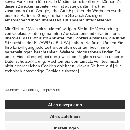
Zuzahlung zehn Prozent der Kosten sowie zehn Euro je
Verordnung.
Um das Engagement der Versicherten für ihre eigene Gesundheit zu
stärken und die besondere Stellung der Familie zu unterstützen,
fallen
keine Zuzahlungen
an bei:
• Kindern und Jugendlichen bis zum vollendeten 18. Lebensjahr
mit Ausnahme der Fahrkosten
• Untersuchungen zur Vorsorge und Früherkennung, die von der
GKV getragen werden
• empfohlenen Schutzimpfungen
• Harn- und Blutteststreifen
Wir nutzen Trusted Shops als unabhängigen Dienstleister für die
Einholung von Bewertungen. Trusted Shops hat Maßnahmen
getroffen, um sicherzustellen, dass es sich um echte Bewertungen
handelt. Mehr Informationen findest du hier:
https://help.etrusted.com/hc/de/articles/4419944605341
Einige Bilder und Inhalte wurden unter Zuhilfenahme künstlicher
Intelligenz erstellt.