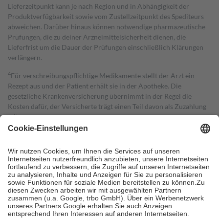
Lieferzeitpunkt kann je nach Region und in Abhängigkeit der
Produktverfügbarkeit sowie vom Zustellzeitpunkt des Spediteurs
abweichen. Darüber hinaus können notwendige pharmazeutische
Prüfungen, die zu deiner Arzneimittelsicherheit dienen, die
Lieferfrist um die Dauer der Prüfungen einschließlich Klärungen
verlängern.
4
Für verschreibungspflichtige Medikamente stellt der Arzt ein
Rezept aus und der Patient erhält sie in der Apotheke. Die
gesetzliche Krankenversicherung übernimmt in der Regel die
Kosten dafür, der Versicherte trägt einen Teil davon als Zuzahlung
mit.
Grundsätzlich leisten Mitglieder Zuzahlungen in Höhe von zehn
Prozent des Abgabepreises,
mindestens
jedoch
fünf Euro
und
höchstens zehn Euro.
Es sind jedoch nie mehr als die tatsächlichen
Kosten der Leistung zu entrichten.
Diese Regeln gelten grundsätzlich auch für Online-Apotheken.
Bei Heilmitteln und häuslicher Krankenpflege beträgt die
Zuzahlung zehn Prozent der Kosten sowie zehn Euro je
Verordnung.
Um das Engagement der Versicherten für ihre eigene Gesundheit zu