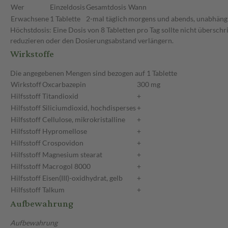
Wer
Einzeldosis
Gesamtdosis
Wann
Erwachsene
1 Tablette
2-mal täglich
morgens und abends, unabhängi
Höchstdosis: Eine Dosis von 8 Tabletten pro Tag sollte nicht übersch
reduzieren oder den Dosierungsabstand verlängern.
Wirkstoffe
Die angegebenen Mengen sind bezogen auf 1 Tablette
Wirkstoff
Oxcarbazepin
300 mg
Hilfsstoff
Titandioxid
+
Hilfsstoff
Siliciumdioxid, hochdisperses
+
Hilfsstoff
Cellulose, mikrokristalline
+
Hilfsstoff
Hypromellose
+
Hilfsstoff
Crospovidon
+
Hilfsstoff
Magnesium stearat
+
Hilfsstoff
Macrogol 8000
+
Hilfsstoff
Eisen(III)-oxidhydrat, gelb
+
Hilfsstoff
Talkum
+
Aufbewahrung
Aufbewahrung