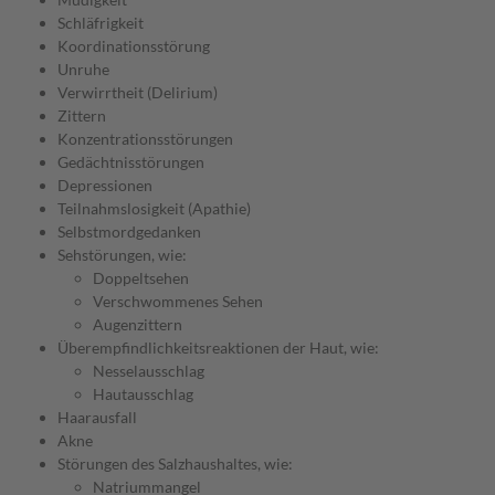
Schläfrigkeit
Koordinationsstörung
Unruhe
Verwirrtheit (Delirium)
Zittern
Konzentrationsstörungen
Gedächtnisstörungen
Depressionen
Teilnahmslosigkeit (Apathie)
Selbstmordgedanken
Sehstörungen, wie:
Doppeltsehen
Verschwommenes Sehen
Augenzittern
Überempfindlichkeitsreaktionen der Haut, wie:
Nesselausschlag
Hautausschlag
Haarausfall
Akne
Störungen des Salzhaushaltes, wie:
Natriummangel