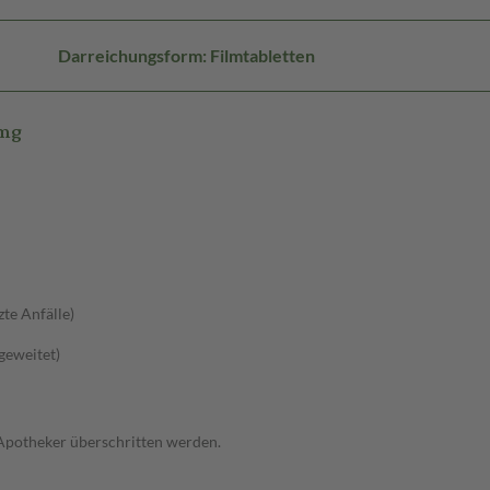
Darreichungsform: Filmtabletten
0mg
zte Anfälle)
sgeweitet)
 Apotheker überschritten werden.