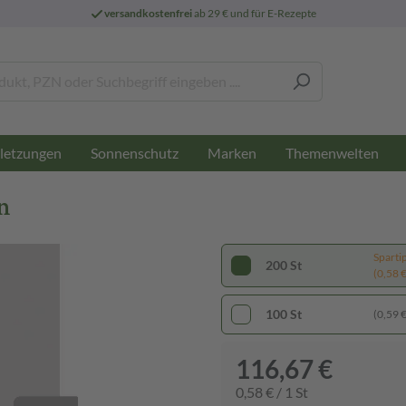
versandkostenfrei
ab 29 € und für E-Rezepte
letzungen
Sonnenschutz
Marken
Themenwelten
n
Sparti
200 St
(0,58 € 
100 St
(0,59 € 
116,67 €
0,58 € / 1 St