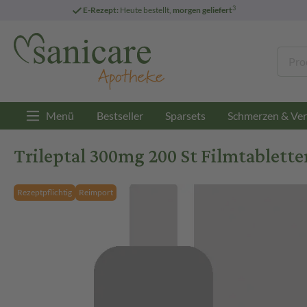
3
E-Rezept:
Heute bestellt,
morgen geliefert
Menü
Bestseller
Sparsets
Schmerzen & Ver
Trileptal 300mg 200 St Filmtablette
Rezeptpflichtig
Reimport