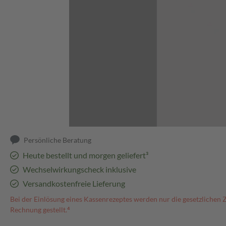
Abbildung kann abweichen
Persönliche Beratung
Heute bestellt und morgen geliefert³
Wechselwirkungscheck inklusive
Versandkostenfreie Lieferung
Bei der Einlösung eines Kassenrezeptes werden nur die gesetzlichen 
Rechnung gestellt.⁴