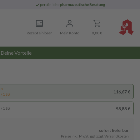
persönliche
pharmazeutische Beratung
Rezept einlösen
Mein Konto
0,00 €
Deine Vorteile
pp
116,67 €
/ 1 St)
58,88 €
/ 1 St)
sofort lieferbar
Preise inkl. MwSt. ggf. zzgl. Versandkosten