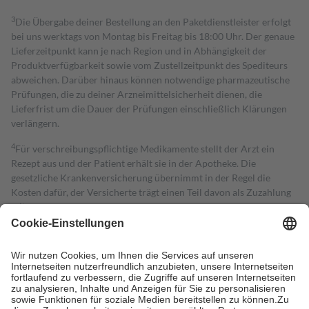
3
Die Übergabe deiner Bestellung an den Paketdienstleister erfolgt
bei uns werktags von Montag bis Freitag bis 18:00 Uhr. Der genaue
Lieferzeitpunkt kann je nach Region und in Abhängigkeit der
Produktverfügbarkeit sowie vom Zustellzeitpunkt des Spediteurs
abweichen. Darüber hinaus können notwendige pharmazeutische
Prüfungen, die zu deiner Arzneimittelsicherheit dienen, die
Lieferfrist um die Dauer der Prüfungen einschließlich Klärungen
verlängern.
4
Für verschreibungspflichtige Medikamente stellt der Arzt ein
Rezept aus und der Patient erhält sie in der Apotheke. Die
gesetzliche Krankenversicherung übernimmt in der Regel die
Kosten dafür, der Versicherte trägt einen Teil davon als Zuzahlung
mit.
Grundsätzlich leisten Mitglieder Zuzahlungen in Höhe von zehn
Prozent des Abgabepreises,
mindestens
jedoch
fünf Euro
und
höchstens zehn Euro.
Es sind jedoch nie mehr als die tatsächlichen
Kosten der Leistung zu entrichten.
Diese Regeln gelten grundsätzlich auch für Online-Apotheken.
Bei Heilmitteln und häuslicher Krankenpflege beträgt die
Zuzahlung zehn Prozent der Kosten sowie zehn Euro je