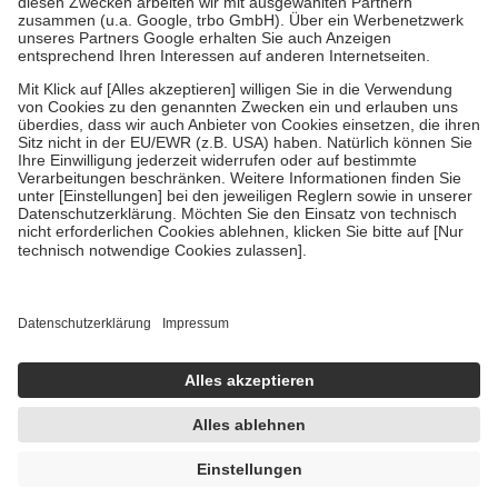
Verordnung.
Um das Engagement der Versicherten für ihre eigene Gesundheit zu
stärken und die besondere Stellung der Familie zu unterstützen,
fallen
keine Zuzahlungen
an bei:
• Kindern und Jugendlichen bis zum vollendeten 18. Lebensjahr
mit Ausnahme der Fahrkosten
• Untersuchungen zur Vorsorge und Früherkennung, die von der
GKV getragen werden
• empfohlenen Schutzimpfungen
• Harn- und Blutteststreifen
Wir nutzen Trusted Shops als unabhängigen Dienstleister für die
Einholung von Bewertungen. Trusted Shops hat Maßnahmen
getroffen, um sicherzustellen, dass es sich um echte Bewertungen
handelt. Mehr Informationen findest du hier:
https://help.etrusted.com/hc/de/articles/4419944605341
Einige Bilder und Inhalte wurden unter Zuhilfenahme künstlicher
Intelligenz erstellt.