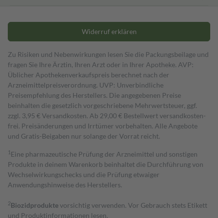
Widerruf erklären
Zu Risiken und Nebenwirkungen lesen Sie die Packungsbeilage und
fragen Sie Ihre Ärztin, Ihren Arzt oder in Ihrer Apotheke. AVP:
Üblicher Apothekenverkaufspreis berechnet nach der
Arzneimittelpreisverordnung. UVP: Unverbindliche
Preisempfehlung des Herstellers. Die angegebenen Preise
beinhalten die gesetzlich vorgeschriebene Mehrwertsteuer, ggf.
zzgl. 3,95 € Versandkosten. Ab 29,00 € Bestell­wert versand­kosten­
frei. Preisänderungen und Irrtümer vorbehalten. Alle Angebote
und Gratis-Beigaben nur solange der Vorrat reicht.
1
Eine pharmazeutische Prüfung der Arzneimittel und sonstigen
Produkte in deinem Warenkorb beinhaltet die Durchführung von
Wechselwirkungschecks und die Prüfung etwaiger
Anwendungshinweise des Herstellers.
2
Biozidprodukte
vorsichtig verwenden. Vor Gebrauch stets Etikett
und Produktinformationen lesen.