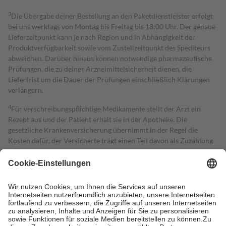
3
Die Übergabe deiner Bestellung an den Paketdienstleister erfolgt
bei uns werktags von Montag bis Freitag bis 18:00 Uhr. Der genaue
Lieferzeitpunkt kann je nach Region und in Abhängigkeit der
Produktverfügbarkeit sowie vom Zustellzeitpunkt des Spediteurs
abweichen. Darüber hinaus können notwendige pharmazeutische
Prüfungen, die zu deiner Arzneimittelsicherheit dienen, die
Lieferfrist um die Dauer der Prüfungen einschließlich Klärungen
verlängern.
4
Für verschreibungspflichtige Medikamente stellt der Arzt ein
Rezept aus und der Patient erhält sie in der Apotheke. Die
gesetzliche Krankenversicherung übernimmt in der Regel die
Kosten dafür, der Versicherte trägt einen Teil davon als Zuzahlung
mit.
Grundsätzlich leisten Mitglieder Zuzahlungen in Höhe von zehn
Prozent des Abgabepreises,
mindestens
jedoch
fünf Euro
und
höchstens zehn Euro.
Es sind jedoch nie mehr als die tatsächlichen
Kosten der Leistung zu entrichten.
Diese Regeln gelten grundsätzlich auch für Online-Apotheken.
Bei Heilmitteln und häuslicher Krankenpflege beträgt die
Zuzahlung zehn Prozent der Kosten sowie zehn Euro je