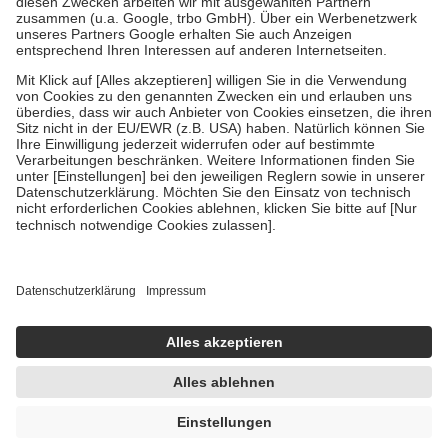
Verordnung.
Um das Engagement der Versicherten für ihre eigene Gesundheit zu
stärken und die besondere Stellung der Familie zu unterstützen,
fallen
keine Zuzahlungen
an bei:
• Kindern und Jugendlichen bis zum vollendeten 18. Lebensjahr
mit Ausnahme der Fahrkosten
• Untersuchungen zur Vorsorge und Früherkennung, die von der
GKV getragen werden
• empfohlenen Schutzimpfungen
• Harn- und Blutteststreifen
Wir nutzen Trusted Shops als unabhängigen Dienstleister für die
Einholung von Bewertungen. Trusted Shops hat Maßnahmen
getroffen, um sicherzustellen, dass es sich um echte Bewertungen
handelt. Mehr Informationen findest du hier:
https://help.etrusted.com/hc/de/articles/4419944605341
Einige Bilder und Inhalte wurden unter Zuhilfenahme künstlicher
Intelligenz erstellt.