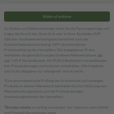
Widerruf erklären
Zu Risiken und Nebenwirkungen lesen Sie die Packungsbeilage und
fragen Sie Ihre Ärztin, Ihren Arzt oder in Ihrer Apotheke. AVP:
Üblicher Apothekenverkaufspreis berechnet nach der
Arzneimittelpreisverordnung. UVP: Unverbindliche
Preisempfehlung des Herstellers. Die angegebenen Preise
beinhalten die gesetzlich vorgeschriebene Mehrwertsteuer, ggf.
zzgl. 3,95 € Versandkosten. Ab 29,00 € Bestell­wert versand­kosten­
frei. Preisänderungen und Irrtümer vorbehalten. Alle Angebote
und Gratis-Beigaben nur solange der Vorrat reicht.
1
Eine pharmazeutische Prüfung der Arzneimittel und sonstigen
Produkte in deinem Warenkorb beinhaltet die Durchführung von
Wechselwirkungschecks und die Prüfung etwaiger
Anwendungshinweise des Herstellers.
2
Biozidprodukte
vorsichtig verwenden. Vor Gebrauch stets Etikett
und Produktinformationen lesen.