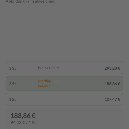
Abbildung kann abweichen
3 St
293,20 €
(97,73 € / 1 St)
Spartipp
2 St
188,86 €
(94,43 € / 1 St)
1 St
107,47 €
188,86 €
94,43 € / 1 St