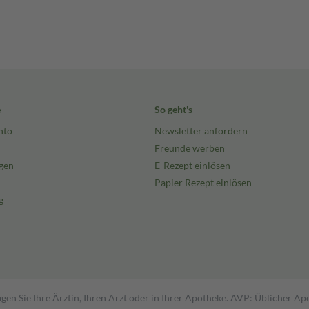
e
So geht's
nto
Newsletter anfordern
Freunde werben
gen
E-Rezept einlösen
Papier Rezept einlösen
g
gen Sie Ihre Ärztin, Ihren Arzt oder in Ihrer Apotheke. AVP: Üblicher A