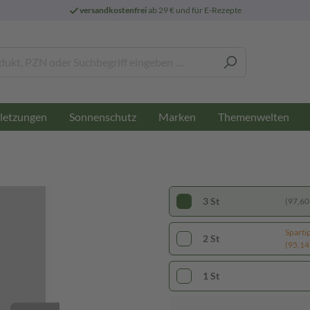
versandkostenfrei
ab 29 € und für E-Rezepte
letzungen
Sonnenschutz
Marken
Themenwelten
3 St
(97,60 
Sparti
2 St
(95,14 
1 St