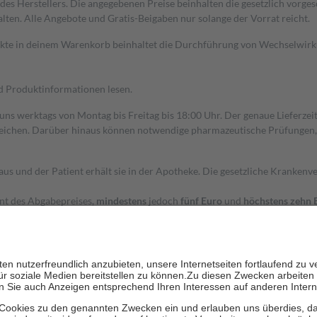
s Herstellers. Die angegebenen Preise beinhalten die gesetzlich vorgesc
alten. Alle Angebote und Gratis-Beigaben nur solange der Vorrat reicht.
dukte in deinem Warenkorb beinhaltet die Durchführung von Wechselwir
nd Produktinformationen lesen.
 uns werktags von Montag bis Freitag bis 18:00 Uhr. Der genaue Lieferze
ichen. Darüber hinaus können notwendige pharmazeutische Prüfungen, die
aus und der Patient erhält sie in der Apotheke. Die gesetzliche Krankenv
ent des Abgabepreises,
mindestens
jedoch
fünf Euro
und
höchstens zehn 
zehn Prozent der Kosten sowie zehn Euro je Verordnung.
rken und die besondere Stellung der Familie zu unterstützen, fallen
kein
 Ausnahme der Fahrkosten
 getragen werden