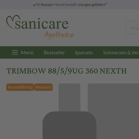
3
E-Rezept:
Heute bestellt,
morgen geliefert
Menü
Bestseller
Sparsets
Schmerzen & Ver
TRIMBOW 88/5/9UG 360 NEXTH
Rezeptpflichtig
Reimport