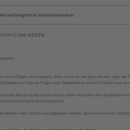
Darreichungsform: Inhalationspulver
8/5/9UG 360 NEXTH
ustellen.
 und erfolgen ohne Gewähr. Bitte nimm dir vor dem Verzehr oder der An
fzubewahren. Falls du Fragen oder Bedenken zu einem Produkt hast, wende
essionelle Beratung durch eine Ärztin, einen Arzt oder eine Apothekerin
sches Fachpersonal zu konsultieren.
n Herstellern oder Dritten bereitgestellt werden, übernimmt die BS-Apot
en Sie Ihre Ärztin, Ihren Arzt oder in Ihrer Apotheke.