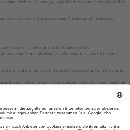
hriebene Mehrwertsteuer, ggf. zzgl. 3,95 € Versandkosten. Ab 29,00 €
kungschecks und die Prüfung etwaiger Anwendungshinweise des
itpunkt kann je nach Region und in Abhängigkeit der
 zu deiner Arzneimittelsicherheit dienen, die Lieferfrist um die
ersicherung übernimmt in der Regel die Kosten dafür, der Versicherte
Euro.
Es sind jedoch nie mehr als die tatsächlichen Kosten der Leistung
e Zuzahlungen
an bei: