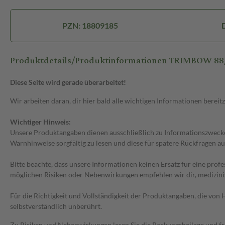
PZN: 18809185
Produktdetails/Produktinformationen TRIMBOW 8
Diese Seite wird gerade überarbeitet!
Wir arbeiten daran, dir hier bald alle wichtigen Informationen bereitz
Wichtiger Hinweis:
Unsere Produktangaben dienen ausschließlich zu Informationszwecken
Warnhinweise sorgfältig zu lesen und diese für spätere Rückfragen au
Bitte beachte, dass unsere Informationen keinen Ersatz für eine prof
möglichen Risiken oder Nebenwirkungen empfehlen wir dir, medizini
Für die Richtigkeit und Vollständigkeit der Produktangaben, die vo
selbstverständlich unberührt.
Zu Risiken und Nebenwirkungen lesen Sie die Packungsbeilage und frag