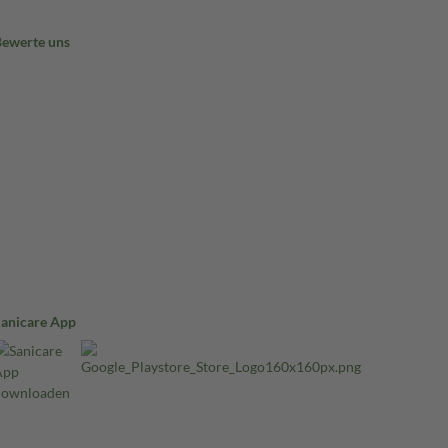
Bewerte uns
Sanicare App