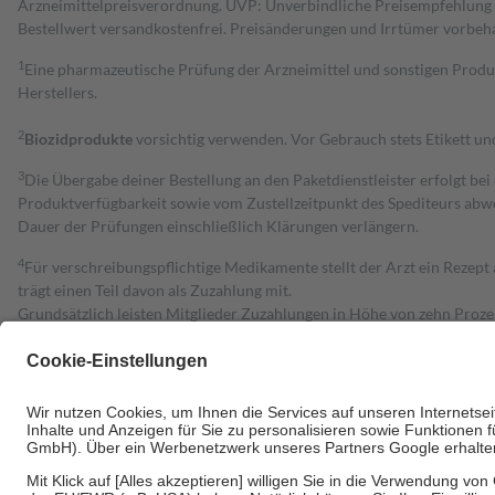
Arzneimittelpreisverordnung. UVP: Unverbindliche Preisempfehlung de
Bestell­wert versand­kosten­frei. Preisänderungen und Irrtümer vorbeh
1
Eine pharmazeutische Prüfung der Arzneimittel und sonstigen Pro
Herstellers.
2
Biozidprodukte
vorsichtig verwenden. Vor Gebrauch stets Etikett u
3
Die Übergabe deiner Bestellung an den Paketdienstleister erfolgt bei
Produktverfügbarkeit sowie vom Zustellzeitpunkt des Spediteurs abwe
Dauer der Prüfungen einschließlich Klärungen verlängern.
4
Für verschreibungspflichtige Medikamente stellt der Arzt ein Rezept 
trägt einen Teil davon als Zuzahlung mit.
Grundsätzlich leisten Mitglieder Zuzahlungen in Höhe von zehn Proz
zu entrichten.
Diese Regeln gelten grundsätzlich auch für Online-Apotheken.
Bei Heilmitteln und häuslicher Krankenpflege beträgt die Zuzahlung 
Um das Engagement der Versicherten für ihre eigene Gesundheit zu stä
• Kindern und Jugendlichen bis zum vollendeten 18. Lebensjahr mit
• Untersuchungen zur Vorsorge und Früherkennung, die von der GKV
• empfohlenen Schutzimpfungen