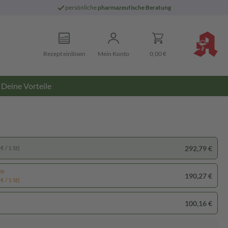
persönliche
pharmazeutische Beratung
Rezept einlösen
Mein Konto
0,00 €
Deine Vorteile
292,79 €
€ / 1 St)
pp
190,27 €
€ / 1 St)
100,16 €