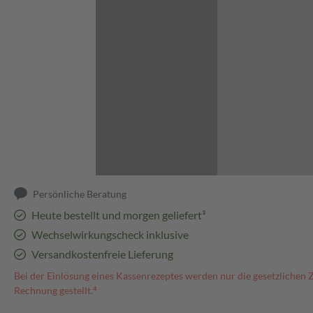
Abbildung kann abweichen
Persönliche Beratung
Heute bestellt und morgen geliefert³
Wechselwirkungscheck inklusive
Versandkostenfreie Lieferung
Bei der Einlösung eines Kassenrezeptes werden nur die gesetzlichen 
Rechnung gestellt.⁴