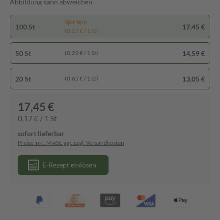
Abbildung kann abweichen
Spartipp
100 St
17,45 €
(0,17 € / 1 St)
50 St
14,59 €
(0,29 € / 1 St)
20 St
13,05 €
(0,65 € / 1 St)
17,45 €
0,17 € / 1 St
sofort lieferbar
Preise inkl. MwSt. ggf. zzgl. Versandkosten
E-Rezept einlösen