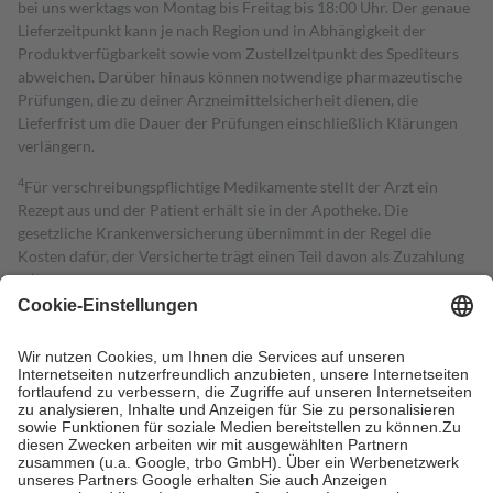
bei uns werktags von Montag bis Freitag bis 18:00 Uhr. Der genaue
Lieferzeitpunkt kann je nach Region und in Abhängigkeit der
Produktverfügbarkeit sowie vom Zustellzeitpunkt des Spediteurs
abweichen. Darüber hinaus können notwendige pharmazeutische
Prüfungen, die zu deiner Arzneimittelsicherheit dienen, die
Lieferfrist um die Dauer der Prüfungen einschließlich Klärungen
verlängern.
4
Für verschreibungspflichtige Medikamente stellt der Arzt ein
Rezept aus und der Patient erhält sie in der Apotheke. Die
gesetzliche Krankenversicherung übernimmt in der Regel die
Kosten dafür, der Versicherte trägt einen Teil davon als Zuzahlung
mit.
Grundsätzlich leisten Mitglieder Zuzahlungen in Höhe von zehn
Prozent des Abgabepreises,
mindestens
jedoch
fünf Euro
und
höchstens zehn Euro.
Es sind jedoch nie mehr als die tatsächlichen
Kosten der Leistung zu entrichten.
Diese Regeln gelten grundsätzlich auch für Online-Apotheken.
Bei Heilmitteln und häuslicher Krankenpflege beträgt die
Zuzahlung zehn Prozent der Kosten sowie zehn Euro je
Verordnung.
Um das Engagement der Versicherten für ihre eigene Gesundheit zu