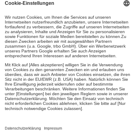
Grundsätzlich leisten Mitglieder Zuzahlungen in Höhe von zehn
Prozent des Abgabepreises,
mindestens
jedoch
fünf Euro
und
höchstens zehn Euro.
Es sind jedoch nie mehr als die tatsächlichen
Kosten der Leistung zu entrichten.
Diese Regeln gelten grundsätzlich auch für Online-Apotheken.
Bei Heilmitteln und häuslicher Krankenpflege beträgt die
Zuzahlung zehn Prozent der Kosten sowie zehn Euro je
Verordnung.
Um das Engagement der Versicherten für ihre eigene Gesundheit zu
stärken und die besondere Stellung der Familie zu unterstützen,
fallen
keine Zuzahlungen
an bei:
• Kindern und Jugendlichen bis zum vollendeten 18. Lebensjahr
mit Ausnahme der Fahrkosten
• Untersuchungen zur Vorsorge und Früherkennung, die von der
GKV getragen werden
• empfohlenen Schutzimpfungen
• Harn- und Blutteststreifen
Wir nutzen Trusted Shops als unabhängigen Dienstleister für die
Einholung von Bewertungen. Trusted Shops hat Maßnahmen
getroffen, um sicherzustellen, dass es sich um echte Bewertungen
handelt. Mehr Informationen findest du hier: