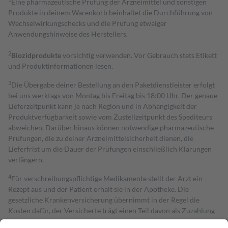
Eine pharmazeutische Prüfung der Arzneimittel und sonstigen
Produkte in deinem Warenkorb beinhaltet die Durchführung von
Wechselwirkungschecks und die Prüfung etwaiger
Anwendungshinweise des Herstellers.
2
Biozidprodukte
vorsichtig verwenden. Vor Gebrauch stets Etikett
und Produktinformationen lesen.
3
Die Übergabe deiner Bestellung an den Paketdienstleister erfolgt
bei uns werktags von Montag bis Freitag bis 18:00 Uhr. Der genaue
Lieferzeitpunkt kann je nach Region und in Abhängigkeit der
Produktverfügbarkeit sowie vom Zustellzeitpunkt des Spediteurs
abweichen. Darüber hinaus können notwendige pharmazeutische
Prüfungen, die zu deiner Arzneimittelsicherheit dienen, die
Lieferfrist um die Dauer der Prüfungen einschließlich Klärungen
verlängern.
4
Für verschreibungspflichtige Medikamente stellt der Arzt ein
Rezept aus und der Patient erhält sie in der Apotheke. Die
gesetzliche Krankenversicherung übernimmt in der Regel die
Kosten dafür, der Versicherte trägt einen Teil davon als Zuzahlung
mit.