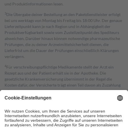
und Produktinformationen lesen.
3
Die Übergabe deiner Bestellung an den Paketdienstleister erfolgt
bei uns werktags von Montag bis Freitag bis 18:00 Uhr. Der genaue
Lieferzeitpunkt kann je nach Region und in Abhängigkeit der
Produktverfügbarkeit sowie vom Zustellzeitpunkt des Spediteurs
abweichen. Darüber hinaus können notwendige pharmazeutische
Prüfungen, die zu deiner Arzneimittelsicherheit dienen, die
Lieferfrist um die Dauer der Prüfungen einschließlich Klärungen
verlängern.
4
Für verschreibungspflichtige Medikamente stellt der Arzt ein
Rezept aus und der Patient erhält sie in der Apotheke. Die
gesetzliche Krankenversicherung übernimmt in der Regel die
Kosten dafür, der Versicherte trägt einen Teil davon als Zuzahlung
mit.
Grundsätzlich leisten Mitglieder Zuzahlungen in Höhe von zehn
Prozent des Abgabepreises,
mindestens
jedoch
fünf Euro
und
höchstens zehn Euro.
Es sind jedoch nie mehr als die tatsächlichen
Kosten der Leistung zu entrichten.
Diese Regeln gelten grundsätzlich auch für Online-Apotheken.
Bei Heilmitteln und häuslicher Krankenpflege beträgt die