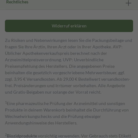
Rechtliches
Widerruf erklären
Zu Risiken und Nebenwirkungen lesen Sie die Packungsbeilage und
fragen Sie Ihre Ärztin, Ihren Arzt oder in Ihrer Apotheke. AVP:
Üblicher Apothekenverkaufspreis berechnet nach der
Arzneimittelpreisverordnung. UVP: Unverbindliche
Preisempfehlung des Herstellers. Die angegebenen Preise
beinhalten die gesetzlich vorgeschriebene Mehrwertsteuer, ggf.
zzgl. 3,95 € Versandkosten. Ab 29,00 € Bestell­wert versand­kosten­
frei. Preisänderungen und Irrtümer vorbehalten. Alle Angebote
und Gratis-Beigaben nur solange der Vorrat reicht.
1
Eine pharmazeutische Prüfung der Arzneimittel und sonstigen
Produkte in deinem Warenkorb beinhaltet die Durchführung von
Wechselwirkungschecks und die Prüfung etwaiger
Anwendungshinweise des Herstellers.
2
Biozidprodukte
vorsichtig verwenden. Vor Gebrauch stets Etikett