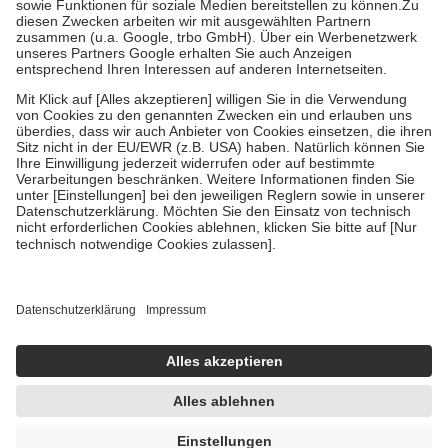
Zuzahlung zehn Prozent der Kosten sowie zehn Euro je
Verordnung.
Um das Engagement der Versicherten für ihre eigene Gesundheit zu
stärken und die besondere Stellung der Familie zu unterstützen,
fallen
keine Zuzahlungen
an bei:
• Kindern und Jugendlichen bis zum vollendeten 18. Lebensjahr
mit Ausnahme der Fahrkosten
• Untersuchungen zur Vorsorge und Früherkennung, die von der
GKV getragen werden
• empfohlenen Schutzimpfungen
• Harn- und Blutteststreifen
Wir nutzen Trusted Shops als unabhängigen Dienstleister für die
Einholung von Bewertungen. Trusted Shops hat Maßnahmen
getroffen, um sicherzustellen, dass es sich um echte Bewertungen
handelt. Mehr Informationen findest du hier:
https://help.etrusted.com/hc/de/articles/4419944605341
Einige Bilder und Inhalte wurden unter Zuhilfenahme künstlicher
Intelligenz erstellt.